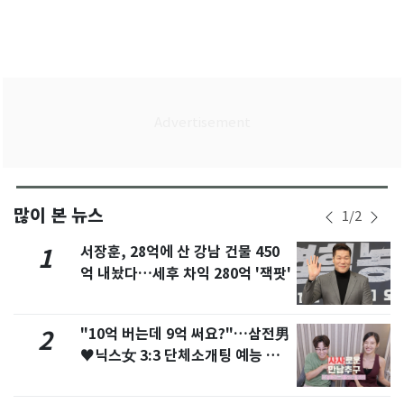
많이 본 뉴스
1
/
2
서장훈, 28억에 산 강남 건물 450
1
억 내놨다…세후 차익 280억 '잭팟'
"10억 버는데 9억 써요?"…삼전男
2
♥닉스女 3:3 단체소개팅 예능 화
제