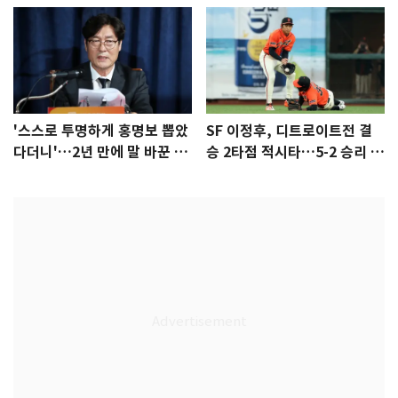
'스스로 투명하게 홍명보 뽑았
SF 이정후, 디트로이트전 결
다더니'…2년 만에 말 바꾼 이
승 2타점 적시타…5-2 승리 견
임생
인