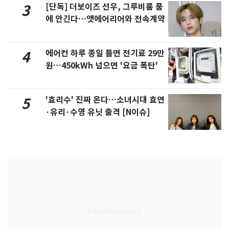
[단독] 더보이즈 선우, 그루비룸 품
3
에 안긴다…앳에어리어와 전속계약
에어컨 하루 종일 틀면 전기료 29만
4
원…450kWh 넘으면 '요금 폭탄'
'효리수' 진짜 온다…소녀시대 효연
5
·유리·수영 유닛 출격 [N이슈]