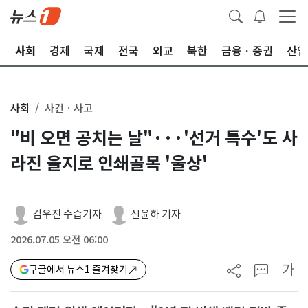
치
사회
경제
국제
전국
외교
북한
금융ㆍ증권
산업
사회
사건ㆍ사고
"비 오면 공치는 날"···'선거 특수'도 사
라진 을지로 인쇄골목 '울상'
김우진 수습기자
신윤하 기자
2026.07.05 오전 06:00
가
구글에서 뉴스1 즐겨찾기