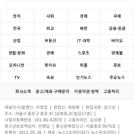
정치
사회
경제
국제
전국
외교
북한
금융·증권
산업
부동산
IT·과학
바이오
생활·문화
연예
스포츠
연재물
오피니언
핫이슈
피플
포토
TV
속보
인기뉴스
주요뉴스
회사소개
광고/제휴·구매문의
이용약관·정책
고충처리
대표이사/발행인 : 이영섭
|
편집인 : 채원배
|
편집국장 : 김기성
|
주소 : 서울시 종로구 종로 47 (공평동,SC빌딩17층)
|
사업자등록번호 : 101-86-62870
|
고충처리인 : 김성환
|
청소년보호책임자 : 안병길
|
통신판매업신고 : 서울종로 0676호
|
등록일 : 2011. 05. 26
|
제호 : 뉴스1코리아(읽기: 뉴스원코리아)
|