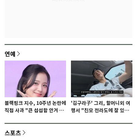
연예
블랙핑크 지수, 10주년 논란에
'김구라子' 그리, 할머니외 여
직접 사과 "큰 섭섭함 안겨 미
행서 "친모 전라도에 잘 있
안"
어"…유튜브서 언급
스포츠