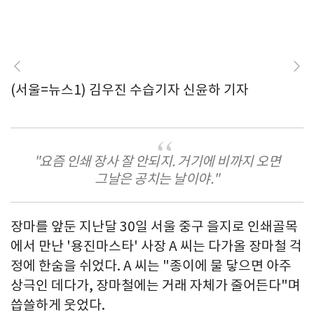
(서울=뉴스1) 김우진 수습기자 신윤하 기자
"요즘 인쇄 장사 잘 안되지. 거기에 비까지 오면
그날은 공치는 날이야."
장마를 앞둔 지난달 30일 서울 중구 을지로 인쇄골목
에서 만난 '용진마스타' 사장 A 씨는 다가올 장마철 걱
정에 한숨을 쉬었다. A 씨는 "종이에 물 닿으면 아주
상극인 데다가, 장마철에는 거래 자체가 줄어든다"며
씁쓸하게 웃었다.