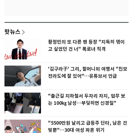
핫뉴스
황정민의 또 다른 팬 등장 "지독히 엮이
고 싶었던 건 너" 폭로녀 직격
'김구라子' 그리, 할머니외 여행서 "친모
전라도에 잘 있어"…유튜브서 언급
"출근길 지하철서 두자리 차지, 업무 보
는 100㎏ 남성…부딪히면 신경질"
"5500만원 날리고 급등주 단타, 남은 건
빚뿐"…30대 여성 파혼 위기