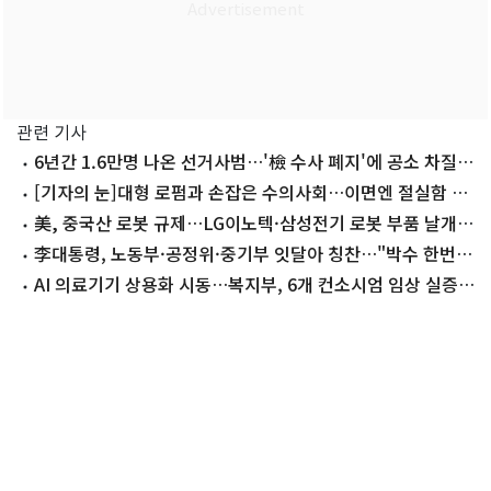
관련 기사
6년간 1.6만명 나온 선거사범…'檢 수사 폐지'에 공소 차질
우려
[기자의 눈]대형 로펌과 손잡은 수의사회…이면엔 절실함 있
었다
美, 중국산 로봇 규제…LG이노텍·삼성전기 로봇 부품 날개
단다
李대통령, 노동부·공정위·중기부 잇달아 칭찬…"박수 한번
부탁"
AI 의료기기 상용화 시동…복지부, 6개 컨소시엄 임상 실증
착수