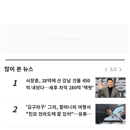
많이 본 뉴스
1
/
2
서장훈, 28억에 산 강남 건물 450
1
억 내놨다…세후 차익 280억 '잭팟'
'김구라子' 그리, 할머니외 여행서
2
"친모 전라도에 잘 있어"…유튜브
서 언급