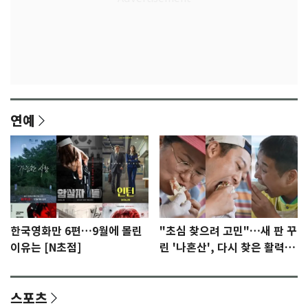
연예
한국영화만 6편…9월에 몰린
"초심 찾으려 고민"…새 판 꾸
이유는 [N초점]
린 '나혼산', 다시 찾은 활력
[N초점]
스포츠