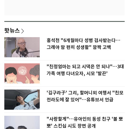
핫뉴스
홍석천 "6개월마다 성병 검사받는다…
그래야 맘 편히 성생활" 깜짝 고백
"친정엄마는 되고 시댁은 안 되냐"…3대
가족 여행 다녀오자, 시모 '발끈'
'김구라子' 그리, 할머니외 여행서 "친모
전라도에 잘 있어"…유튜브서 언급
"사랑할게"…유아인의 동성 친구 '볼 뽀
뽀' 스킨십 시도 장면 공개