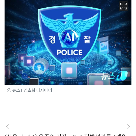
ⓒ 뉴스1 김초희 디자이너