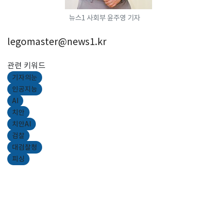
뉴스1 사회부 윤주영 기자
legomaster@news1.kr
관련 키워드
기자의눈
인공지능
AI
치안
치안AI
검찰
대검찰청
피싱