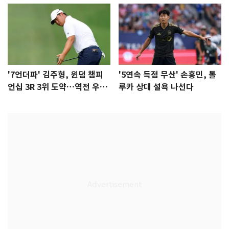
'7언더파' 김주형, 윈덤 챔피
'5연속 득점 무산' 손흥민, 톨
언십 3R 3위 도약…역전 우승
루카 상대 설욕 나선다
정조준(종합)