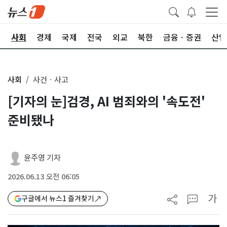
치
사회
경제
국제
전국
외교
북한
금융ㆍ증권
산업
사회
사건ㆍ사고
[기자의 눈]검경, AI 범죄와의 '속도전'
준비됐나
윤주영 기자
2026.06.13 오전 06:05
가
구글에서 뉴스1 즐겨찾기