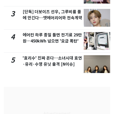
제
[단독] 더보이즈 선우, 그루비룸 품
3
에 안긴다…앳에어리어와 전속계약
에어컨 하루 종일 틀면 전기료 29만
4
원…450kWh 넘으면 '요금 폭탄'
'효리수' 진짜 온다…소녀시대 효연
5
·유리·수영 유닛 출격 [N이슈]