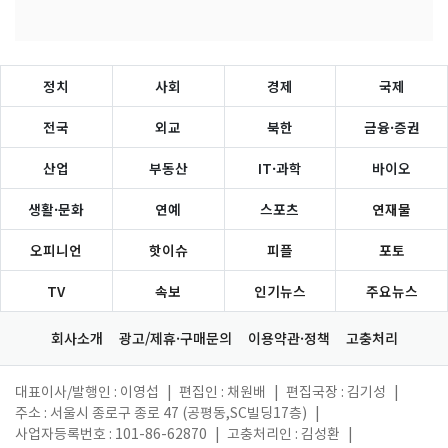
정치
사회
경제
국제
전국
외교
북한
금융·증권
산업
부동산
IT·과학
바이오
생활·문화
연예
스포츠
연재물
오피니언
핫이슈
피플
포토
TV
속보
인기뉴스
주요뉴스
회사소개
광고/제휴·구매문의
이용약관·정책
고충처리
대표이사/발행인 : 이영섭
|
편집인 : 채원배
|
편집국장 : 김기성
|
주소 : 서울시 종로구 종로 47 (공평동,SC빌딩17층)
|
사업자등록번호 : 101-86-62870
|
고충처리인 : 김성환
|