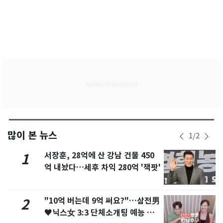
많이 본 뉴스
1
/
2
서장훈, 28억에 산 강남 건물 450
1
억 내놨다…세후 차익 280억 '잭팟'
"10억 버는데 9억 써요?"…삼전男
2
♥닉스女 3:3 단체소개팅 예능 화