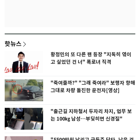
핫뉴스
황정민의 또 다른 팬 등장 "지독히 엮이
고 싶었던 건 너" 폭로녀 직격
"죽여줄까?" "그래 죽여라" 보행자 향해
그대로 차량 돌진한 운전자[영상]
"출근길 지하철서 두자리 차지, 업무 보
는 100㎏ 남성…부딪히면 신경질"
"5500만원 날리고 급등주 단타, 남은 건