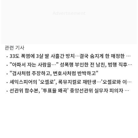
관련 기사
33도 폭염에 3살 딸 사흘간 방치…결국 숨지게 한 매정한 엄
마
"아파서 자는 사람을…" 성폭행 부인한 전 남친, 범행 직후엔
"미안해"
"검사처럼 주장하고, 변호사처럼 반박하고"
셰익스피어의 '오셀로', 록뮤지컬로 재탄생…'오셀로와 이아
고' 9월 개막
선관위 합수본, '투표율 왜곡' 중앙선관위 실무자 피의자 조
사