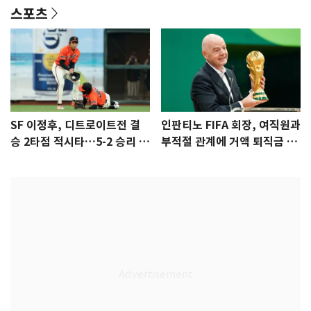
스포츠
SF 이정후, 디트로이트전 결
인판티노 FIFA 회장, 여직원과
승 2타점 적시타…5-2 승리 견
부적절 관계에 거액 퇴직금 지
인
급 논란