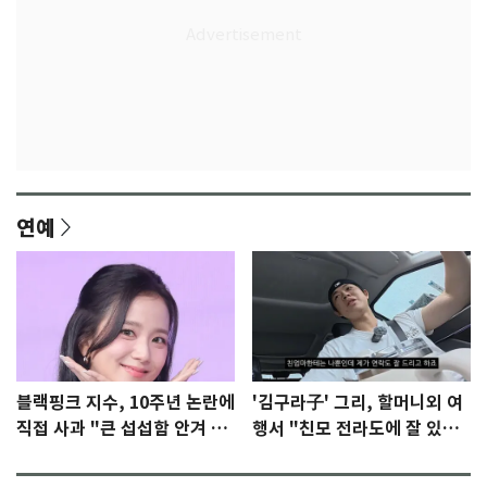
연예
블랙핑크 지수, 10주년 논란에
'김구라子' 그리, 할머니외 여
직접 사과 "큰 섭섭함 안겨 미
행서 "친모 전라도에 잘 있
안"
어"…유튜브서 언급