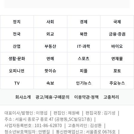
정치
사회
경제
국제
전국
외교
북한
금융·증권
산업
부동산
IT·과학
바이오
생활·문화
연예
스포츠
연재물
오피니언
핫이슈
피플
포토
TV
속보
인기뉴스
주요뉴스
회사소개
광고/제휴·구매문의
이용약관·정책
고충처리
대표이사/발행인 : 이영섭
|
편집인 : 채원배
|
편집국장 : 김기성
|
주소 : 서울시 종로구 종로 47 (공평동,SC빌딩17층)
|
사업자등록번호 : 101-86-62870
|
고충처리인 : 김성환
|
청소년보호책임자 : 안병길
|
통신판매업신고 : 서울종로 0676호
|