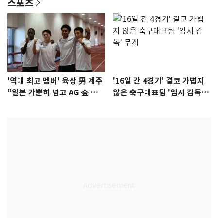
스포츠
'역대 최고 멤버' 육상 男 계주
'16일 간 4경기' 결코 가볍지
"일본 가뿐히 넘고 AG 金 따겠
않은 축구대표팀 '임시 감독'
다"
무게