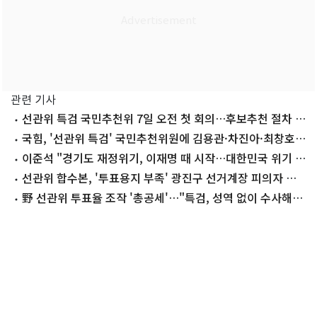
관련 기사
선관위 특검 국민추천위 7일 오전 첫 회의…후보추천 절차 착
수
국힘, '선관위 특검' 국민추천위원에 김용관·차진아·최창호
추천
이준석 "경기도 재정위기, 이재명 때 시작…대한민국 위기 예
고편"
선관위 합수본, '투표용지 부족' 광진구 선거계장 피의자 소
환
野 선관위 투표율 조작 '총공세'…"특검, 성역 없이 수사해
야"