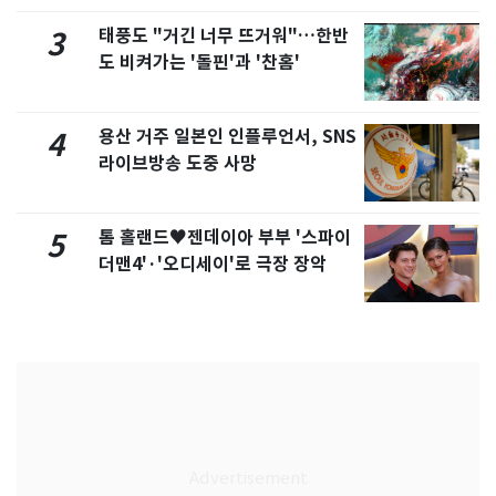
태풍도 "거긴 너무 뜨거워"…한반
3
도 비켜가는 '돌핀'과 '찬홈'
용산 거주 일본인 인플루언서, SNS
4
라이브방송 도중 사망
톰 홀랜드♥젠데이아 부부 '스파이
5
더맨4'·'오디세이'로 극장 장악