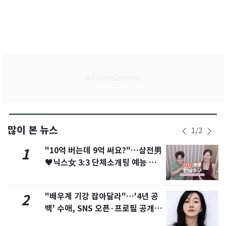
많이 본 뉴스
1
/
2
"10억 버는데 9억 써요?"…삼전男
1
♥닉스女 3:3 단체소개팅 예능 화
제
"배우계 기강 잡아달라"…'4년 공
2
백' 수애, SNS 오픈·프로필 공개
화제