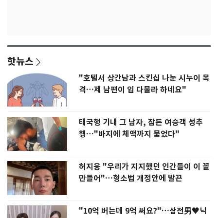
핫뉴스
"호텔서 상간남과 스킨십 나눈 시누이 목
격…제 남편이 입 다물라 하네요"
태국행 기내 그 남자, 잠든 여승객 성추
행…"바지에 체액까지 묻었다"
허지웅 "우리가 지지했던 인간들이 이 꼴
만들어"…형소법 개정안에 발끈
"10억 버는데 9억 써요?"…삼전男♥닉