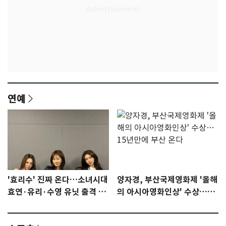
연예
'효리수' 진짜 온다…소녀시대
양자경, 부산국제영화제 '올해
효연·유리·수영 유닛 출격 [N
의 아시아영화인상' 수상…15
이슈]
년만에 부산 온다