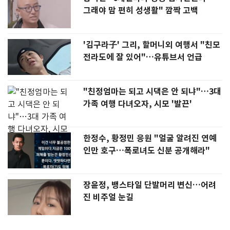
그래야 맘 편히 성생활" 깜짝 고백
'김구라子' 그리, 할머니외 여행서 "친모
전라도에 잘 있어"…유튜브서 언급
"친정엄마는 되고 시댁은 안 되냐"…3대
가족 여행 다녀오자, 시모 '발끈'
한정수, 황정민 응원 "얼굴 알려진 연예
인만 호구…폭로녀도 신분 공개해라"
장윤정, 뱅스타일 단발머리 변신…어려
진 비주얼 눈길