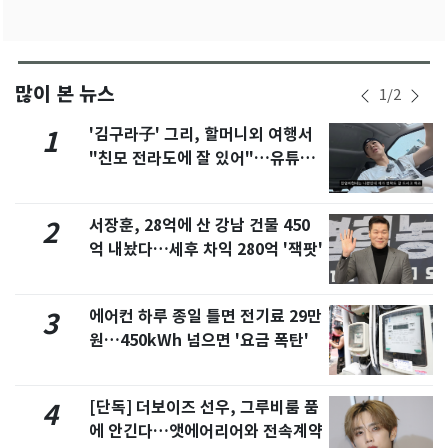
많이 본 뉴스
1
/
2
'김구라子' 그리, 할머니외 여행서
1
"친모 전라도에 잘 있어"…유튜브
서 언급
서장훈, 28억에 산 강남 건물 450
2
억 내놨다…세후 차익 280억 '잭팟'
에어컨 하루 종일 틀면 전기료 29만
3
원…450kWh 넘으면 '요금 폭탄'
[단독] 더보이즈 선우, 그루비룸 품
4
에 안긴다…앳에어리어와 전속계약