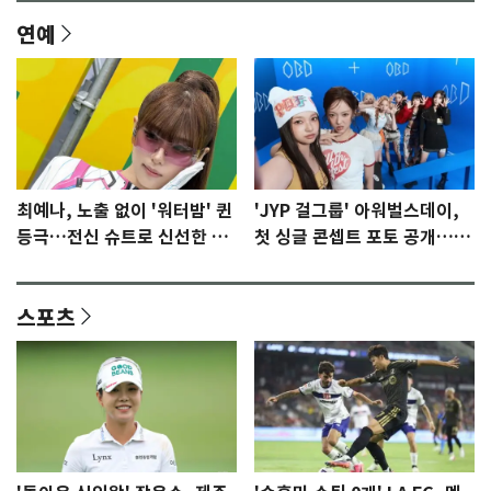
연예
최예나, 노출 없이 '워터밤' 퀸
'JYP 걸그룹' 아워벌스데이,
등극…전신 슈트로 신선한 충
첫 싱글 콘셉트 포토 공개…청
격 [N샷]
량·키치
스포츠