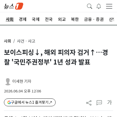
치
사회
경제
국제
전국
외교
북한
금융ㆍ증권
산업
사회
사건ㆍ사고
보이스피싱↓, 해외 피의자 검거↑…경
찰 '국민주권정부' 1년 성과 발표
이세현 기자
2026.06.04 오후 12:06
가
구글에서 뉴스1 즐겨찾기