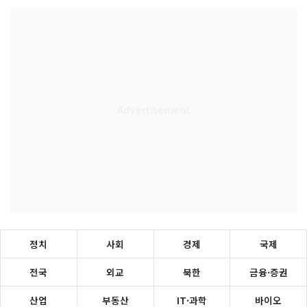
정치
사회
경제
국제
전국
외교
북한
금융·증권
산업
부동산
IT·과학
바이오