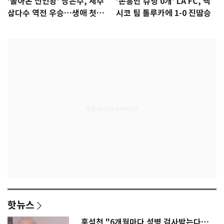
'돌아온 신인왕' 장은수, 제주
'손흥민 슈팅 0개' LA FC, 멕
삼다수 역전 우승…생애 첫승
시코 팀 톨루카에 1-0 진땀승
감격
핫뉴스
홍석천 "6개월마다 성병 검사받는다…