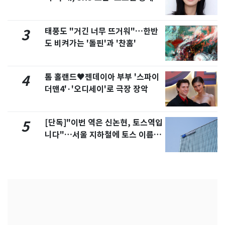
화제
태풍도 "거긴 너무 뜨거워"…한반
3
도 비켜가는 '돌핀'과 '찬홈'
톰 홀랜드♥젠데이아 부부 '스파이
4
더맨4'·'오디세이'로 극장 장악
[단독]"이번 역은 신논현, 토스역입
5
니다"…서울 지하철에 토스 이름
새겼다