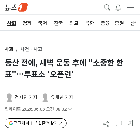
치
사회
경제
국제
전국
외교
북한
금융ㆍ증권
산업
사회
사건ㆍ사고
등산 전에, 새벽 운동 후에 "소중한 한
표"…투표소 '오픈런'
정재민 기자
유채연 기자
업데이트 2026.06.03 오전 08:02
가
구글에서 뉴스1 즐겨찾기