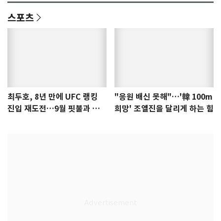
스포츠
최두호, 8년 만에 UFC 랭킹
"응원 배신 못해"…'韓 100m
진입 재도전…9월 핏불과 대
희망' 조엘진을 달리게 하는 힘
결