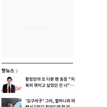
핫뉴스
황정민의 또 다른 팬 등장 "지
독히 엮이고 싶었던 건 너" 폭
로녀 직격
'김구라子' 그리, 할머니외 여