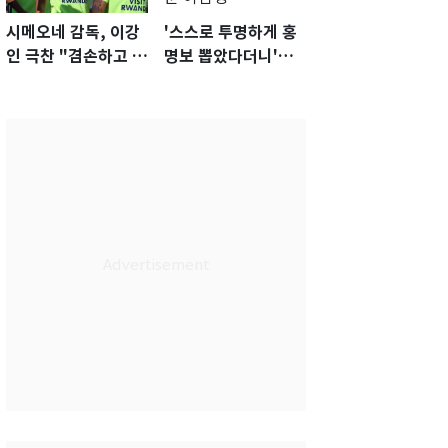
시메오네 감독, 이강
'스스로 투명하게 홍
인 극찬 "겸손하고 노
명보 뽑았다더니'…2
력하는 선수…좋은
년 만에 말 바꾼 이임
첫인상"
생