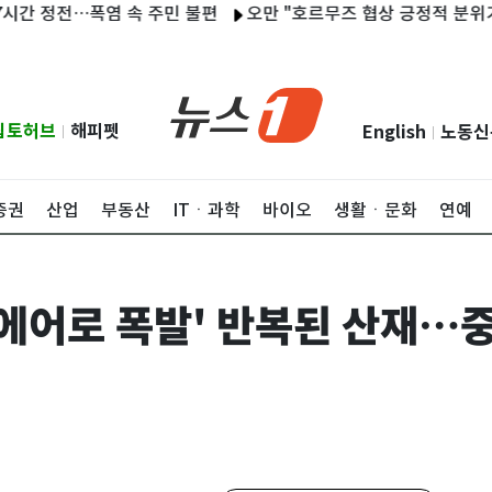
전…폭염 속 주민 불편
오만 "호르무즈 협상 긍정적 분위기…선박 
립토허브
해피펫
English
노동신
|
|
증권
산업
부동산
ITㆍ과학
바이오
생활ㆍ문화
연예
에어로 폭발' 반복된 산재…중