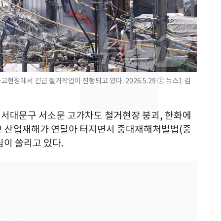
[단독] 경찰, '김부장'
7
제작사 회장 수사…자본
시장법 위반 의혹
낮 최고 37도 폭염 계
8
속…전국 곳곳 비 [오늘
현장에서 긴급 철거작업이 진행되고 있다. 2026.5.29 ⓒ 뉴스1 김
날씨]
[단독]중수청 가는 검찰
9
서울 서대문구 서소문 고가차도 철거현장 붕괴, 한화에
수사관 경력 합산 추
모 산업재해가 연달아 터지면서 중대재해처벌법(중
진…법무사·집행관 '혜
택' 유지
이 쏠리고 있다.
'심판 성접대'가 끝 아니
10
었다…축구협회장 출장
에 부인 3회 동반 '펑펑'