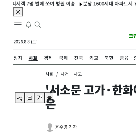
서객 7명 벌에 쏘여 병원 이송
분당 1600세대 아파트서 7시간 정
크
2026.8.8 (토)
사회
정치
경제
국제
전국
외교
북한
금융ㆍ
사회
사건ㆍ사고
'서소문 고가·한화
가
은
윤주영 기자