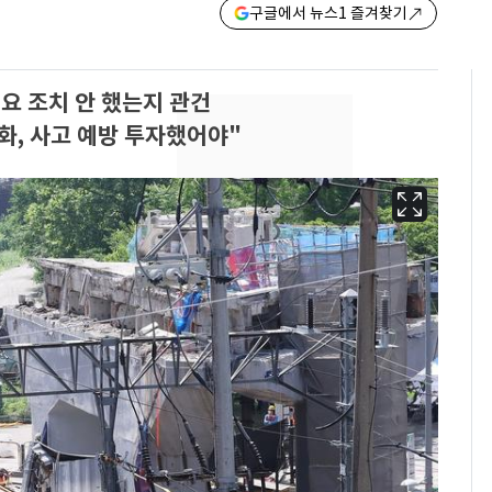
구글에서 뉴스1 즐겨찾기
요 조치 안 했는지 관건
화, 사고 예방 투자했어야"
13호 태풍 '돌핀' 日오
6
키나와·가고시마현 접
근…26만명 대피령