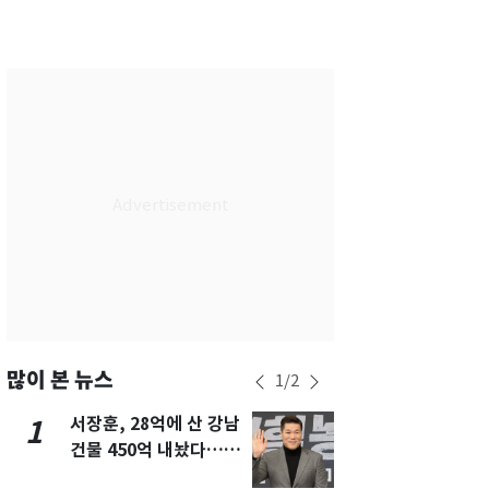
부산
27
℃
대구
27
℃
인천
26
℃
광주
28
℃
대전
27
℃
울산
26
℃
강릉
20
℃
제주
29
℃
많이 본 뉴스
1
/
2
서장훈, 28억에 산 강남
13호 태풍 '
1
6
건물 450억 내놨다…세
키나와·가고
후 차익 280억 '잭팟'
근…26만명