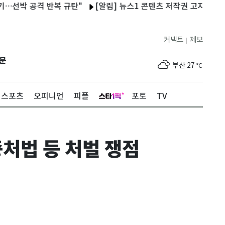
공격 반복 규탄"
[알림] 뉴스1 콘텐츠 저작권 고지
[오늘의 운세
제주
29
℃
커넥트
제보
|
서울
24
℃
문
부산
27
℃
대구
27
℃
스포츠
오피니언
피플
포토
TV
인천
26
℃
광주
28
℃
처법 등 처벌 쟁점
대전
27
℃
울산
26
℃
강릉
20
℃
제주
29
℃
서울
24
℃