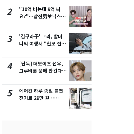
"10억 버는데 9억 써
[단독] 경찰,
2
7
요?"…삼전男♥닉스女
제작사 회장
3:3 단체소개팅 예능 화
시장법 위반
제
'김구라子' 그리, 할머
낮 최고 37
3
8
니외 여행서 "친모 전라
속…전국 곳곳
도에 잘 있어"…유튜브
날씨]
서 언급
[단독] 더보이즈 선우,
[단독]중수
4
9
그루비룸 품에 안긴다…
수사관 경력
앳에어리어와 전속계약
진…법무사·
택' 유지
에어컨 하루 종일 틀면
'심판 성접대
5
10
전기료 29만 원…
었다…축구
450kWh 넘으면 '요금
에 부인 3회 
폭탄'