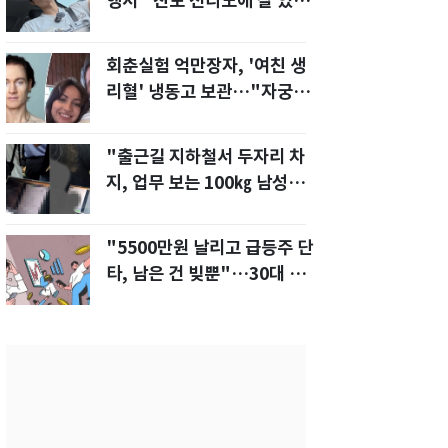
행서 "친모 전라도에 잘 있
어"…유튜브서 언급
회춘실험 억만장자, '여친 생
리혈' 냉동고 보관…"자궁 내
부 궁금해"
"출근길 지하철서 두자리 차
지, 업무 보는 100㎏ 남성…
부딪히면 신경질"
"5500만원 날리고 급등주 단
타, 남은 건 빚뿐"…30대 여
성 파혼 위기