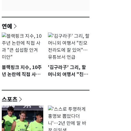
연예
블랙핑크 지수, 10주
'김구라子' 그리, 할
년 논란에 직접 사과
머니외 여행서 "친모
"큰 섭섭함 안겨 미
전라도에 잘 있어"…
안"
유튜브서 언급
스포츠