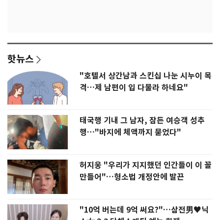
핫뉴스
"호텔서 상간남과 스킨십 나눈 시누이 목
격…제 남편이 입 다물라 하네요"
태국행 기내 그 남자, 잠든 여승객 성추
행…"바지에 체액까지 묻었다"
허지웅 "우리가 지지했던 인간들이 이 꼴
만들어"…형소법 개정안에 발끈
"10억 버는데 9억 써요?"…삼전男♥닉