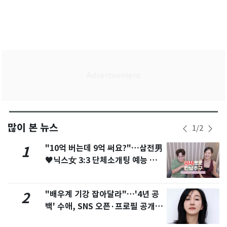
많이 본 뉴스
1
/
2
"10억 버는데 9억 써요?"…삼전男
1
♥닉스女 3:3 단체소개팅 예능 화
제
"배우계 기강 잡아달라"…'4년 공
2
백' 수애, SNS 오픈·프로필 공개
화제