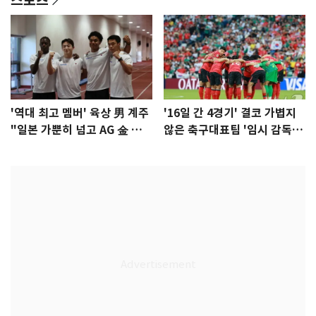
'역대 최고 멤버' 육상 男 계주
'16일 간 4경기' 결코 가볍지
"일본 가뿐히 넘고 AG 金 따겠
않은 축구대표팀 '임시 감독'
다"
무게