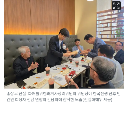
송상교 진실·화해를위한과거사정리위원회 위원장이 한국전쟁 전후 민
간인 희생자 전남 연합회 간담회에 참석한 모습(진실화해위 제공)