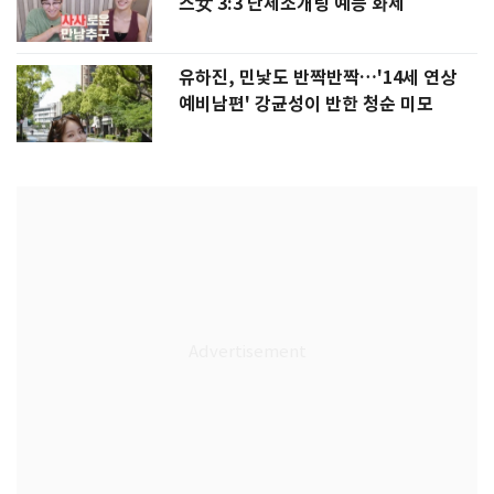
스女 3:3 단체소개팅 예능 화제
유하진, 민낯도 반짝반짝…'14세 연상
예비남편' 강균성이 반한 청순 미모