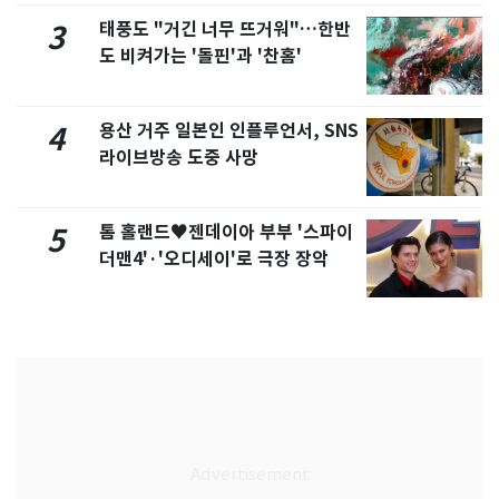
태풍도 "거긴 너무 뜨거워"…한반
3
도 비켜가는 '돌핀'과 '찬홈'
용산 거주 일본인 인플루언서, SNS
4
라이브방송 도중 사망
톰 홀랜드♥젠데이아 부부 '스파이
5
더맨4'·'오디세이'로 극장 장악