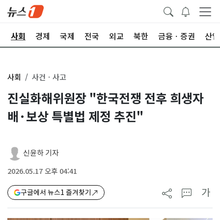
치
사회
경제
국제
전국
외교
북한
금융ㆍ증권
산업
사회
사건ㆍ사고
진실화해위원장 "한국전쟁 전후 희생자
배·보상 특별법 제정 추진"
신윤하 기자
2026.05.17 오후 04:41
가
구글에서 뉴스1 즐겨찾기