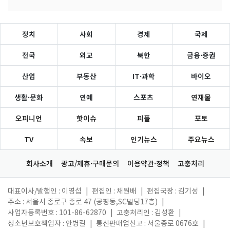
정치
사회
경제
국제
전국
외교
북한
금융·증권
산업
부동산
IT·과학
바이오
생활·문화
연예
스포츠
연재물
오피니언
핫이슈
피플
포토
TV
속보
인기뉴스
주요뉴스
회사소개
광고/제휴·구매문의
이용약관·정책
고충처리
대표이사/발행인 : 이영섭
|
편집인 : 채원배
|
편집국장 : 김기성
|
주소 : 서울시 종로구 종로 47 (공평동,SC빌딩17층)
|
사업자등록번호 : 101-86-62870
|
고충처리인 : 김성환
|
청소년보호책임자 : 안병길
|
통신판매업신고 : 서울종로 0676호
|