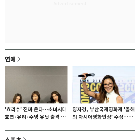
연예
'효리수' 진짜 온다…소녀시대
양자경, 부산국제영화제 '올해
효연·유리·수영 유닛 출격 [N
의 아시아영화인상' 수상…15
이슈]
년만에 부산 온다
스포츠