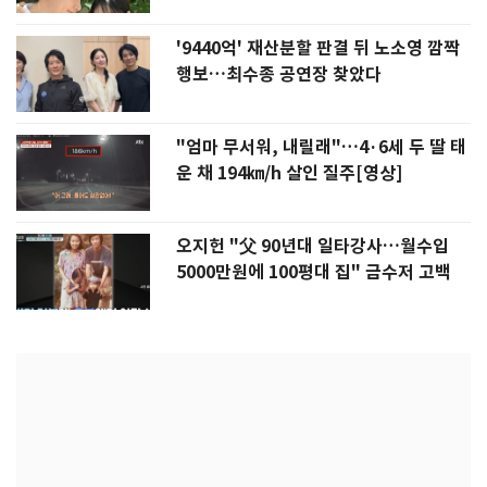
'9440억' 재산분할 판결 뒤 노소영 깜짝
행보…최수종 공연장 찾았다
"엄마 무서워, 내릴래"…4·6세 두 딸 태
운 채 194㎞/h 살인 질주[영상]
오지헌 "父 90년대 일타강사…월수입
5000만원에 100평대 집" 금수저 고백