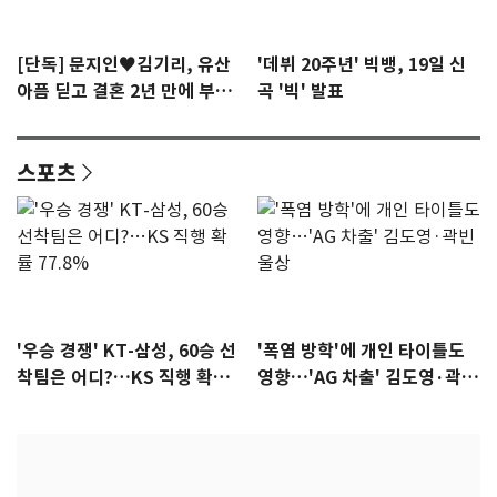
[단독] 문지인♥김기리, 유산
'데뷔 20주년' 빅뱅, 19일 신
아픔 딛고 결혼 2년 만에 부모
곡 '빅' 발표
됐다…7일 득남
스포츠
'우승 경쟁' KT-삼성, 60승 선
'폭염 방학'에 개인 타이틀도
착팀은 어디?…KS 직행 확률
영향…'AG 차출' 김도영·곽빈
77.8%
울상