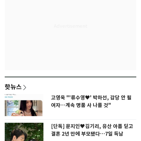
핫뉴스
고영욱 "'류수영♥' 박하선, 감당 안 될
여자…계속 명품 사 나를 것"
[단독] 문지인♥김기리, 유산 아픔 딛고
결혼 2년 만에 부모됐다…7일 득남