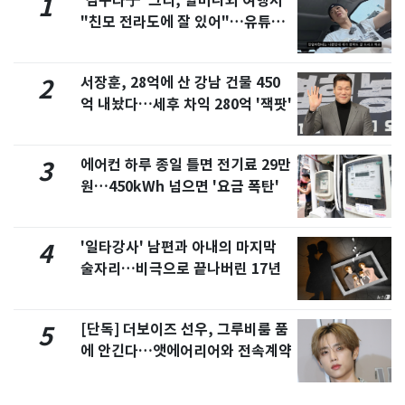
'김구라子' 그리, 할머니외 여행서
1
"친모 전라도에 잘 있어"…유튜브
서 언급
서장훈, 28억에 산 강남 건물 450
2
억 내놨다…세후 차익 280억 '잭팟'
에어컨 하루 종일 틀면 전기료 29만
3
원…450kWh 넘으면 '요금 폭탄'
'일타강사' 남편과 아내의 마지막
4
술자리…비극으로 끝나버린 17년
[단독] 더보이즈 선우, 그루비룸 품
5
에 안긴다…앳에어리어와 전속계약