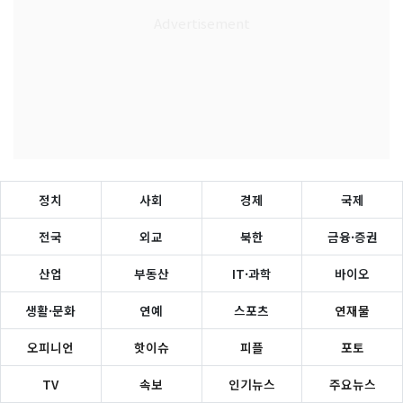
정치
사회
경제
국제
전국
외교
북한
금융·증권
산업
부동산
IT·과학
바이오
생활·문화
연예
스포츠
연재물
오피니언
핫이슈
피플
포토
TV
속보
인기뉴스
주요뉴스