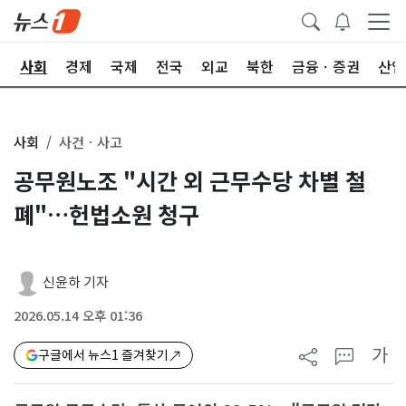
치
사회
경제
국제
전국
외교
북한
금융ㆍ증권
산업
사회
사건ㆍ사고
공무원노조 "시간 외 근무수당 차별 철
폐"…헌법소원 청구
신윤하 기자
2026.05.14 오후 01:36
가
구글에서 뉴스1 즐겨찾기