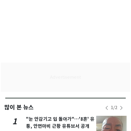
많이 본 뉴스
1
/
2
"눈 안감기고 입 돌아가"…'8혼' 유
1
퉁, 안면마비 근황 유튜브서 공개