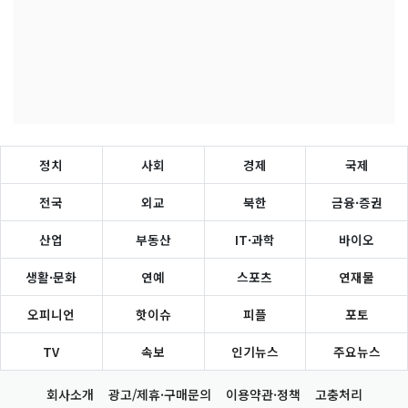
정치
사회
경제
국제
전국
외교
북한
금융·증권
산업
부동산
IT·과학
바이오
생활·문화
연예
스포츠
연재물
오피니언
핫이슈
피플
포토
TV
속보
인기뉴스
주요뉴스
회사소개
광고/제휴·구매문의
이용약관·정책
고충처리