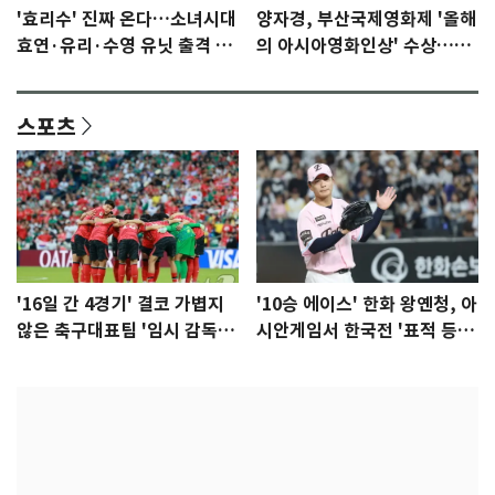
'효리수' 진짜 온다…소녀시대
양자경, 부산국제영화제 '올해
효연·유리·수영 유닛 출격 [N
의 아시아영화인상' 수상…15
이슈]
년만에 부산 온다
스포츠
'16일 간 4경기' 결코 가볍지
'10승 에이스' 한화 왕옌청, 아
않은 축구대표팀 '임시 감독'
시안게임서 한국전 '표적 등
무게
판' 가능성