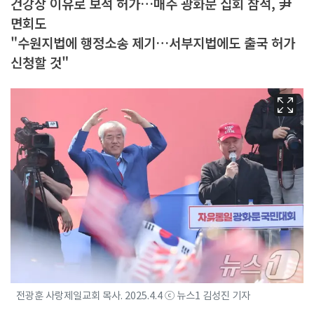
건강상 이유로 보석 허가…매주 광화문 집회 참석, 尹
면회도
"수원지법에 행정소송 제기…서부지법에도 출국 허가
신청할 것"
전광훈 사랑제일교회 목사. 2025.4.4 ⓒ 뉴스1 김성진 기자