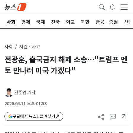
치
사회
경제
국제
전국
외교
북한
금융ㆍ증권
산업
사회
사건ㆍ사고
전광훈, 출국금지 해제 소송…"트럼프 멘
토 만나러 미국 가겠다"
권준언 기자
2026.05.11 오후 01:53
가
구글에서 뉴스1 즐겨찾기