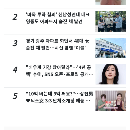
'마약 투약 혐의' 신남성연대 대표
2
영종도 아파트서 숨진 채 발견
경기 광주 아파트 화단서 40대 女
3
숨진 채 발견…시신 옆엔 '이불'
"배우계 기강 잡아달라"…'4년 공
4
백' 수애, SNS 오픈·프로필 공개
화제
"10억 버는데 9억 써요?"…삼전男
5
♥닉스女 3:3 단체소개팅 예능 화
제