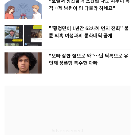
"호텔서 상간남과 스킨십 나눈 시누이 목
격…제 남편이 입 다물라 하네요"
"'황정민이 1년간 62차례 먼저 전화" 불
륜 의혹 여성과의 통화내역 공개
"오빠 잠깐 집으로 와"…딸 틱톡으로 유
인해 성폭행 복수한 아빠