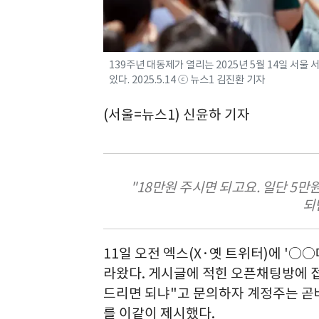
139주년 대동제가 열리는 2025년 5월 14일 
있다. 2025.5.14 ⓒ 뉴스1 김진환 기자
(서울=뉴스1) 신윤하 기자
"18만원 주시면 되고요. 일단 5
되
11일 오전 엑스(X·옛 트위터)에 '○
라왔다. 게시글에 적힌 오픈채팅방에 접
드리면 되냐"고 문의하자 계정주는 곧바
를 이같이 제시했다.