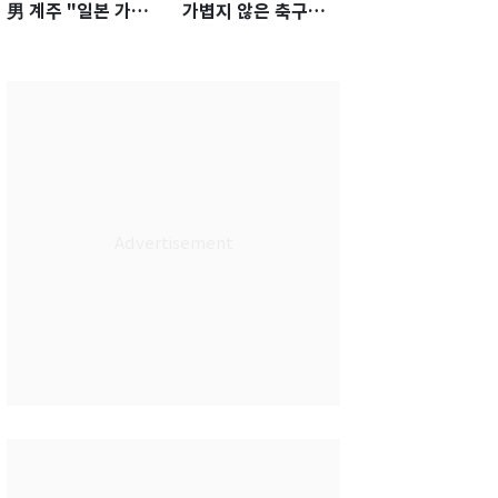
男 계주 "일본 가뿐히
가볍지 않은 축구대
넘고 AG 金 따겠다"
표팀 '임시 감독' 무게