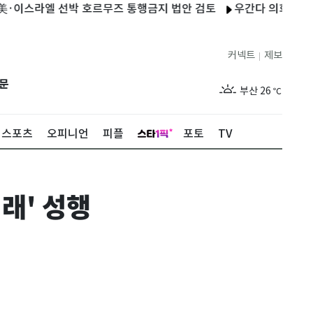
스라엘 선박 호르무즈 통행금지 법안 검토
우간다 의회, 가자지구
제주
26
℃
커넥트
제보
|
서울
30
℃
문
부산
26
℃
대구
26
℃
스포츠
오피니언
피플
포토
TV
인천
28
℃
광주
26
℃
래' 성행
대전
26
℃
울산
25
℃
강릉
23
℃
제주
26
℃
서울
30
℃