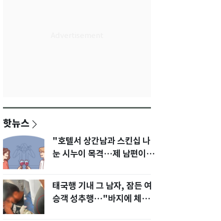
핫뉴스
"호텔서 상간남과 스킨십 나
눈 시누이 목격…제 남편이
입 다물라 하네요"
태국행 기내 그 남자, 잠든 여
승객 성추행…"바지에 체액
까지 묻었다"