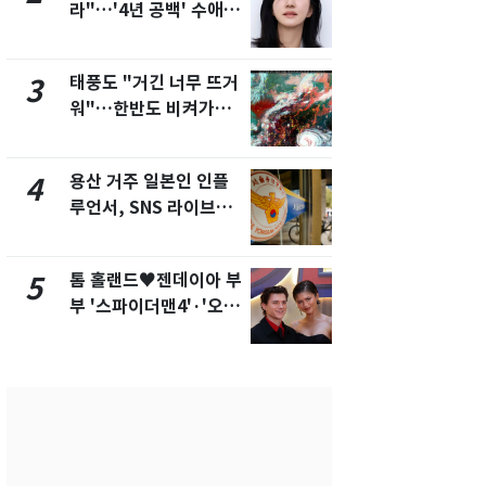
라"…'4년 공백' 수애,
현, 토스역
SNS 오픈·프로필 공개
울 지하철에
화제
새겼다
태풍도 "거긴 너무 뜨거
SK하이닉스
3
8
워"…한반도 비켜가는
켓 하한가…
'돌핀'과 '찬홈'
에 시초가 
용산 거주 일본인 인플
"캐리비안 
4
9
루언서, SNS 라이브방
의실에 남자
송 도중 사망
요"…경찰 
톰 홀랜드♥젠데이아 부
전남광주통
5
10
부 '스파이더맨4'·'오디
무부시장 후
세이'로 극장 장악
윤난실 지명