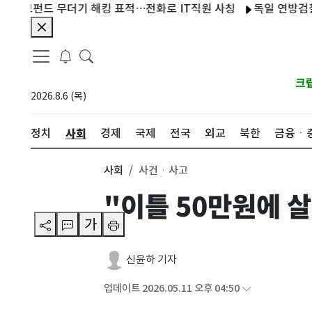
펀드 무더기 해킹 표적…전화로 IT직원 사칭
독일 연방검찰, 라이
크
2026.8.6 (목)
사회
정치
경제
국제
전국
외교
북한
금융ㆍ
사회
사건ㆍ사고
"이틀 50만원에 
가
신윤하 기자
업데이트 2026.05.11 오후 04:50