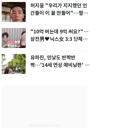
허지웅 "우리가 지지했던 인
간들이 이 꼴 만들어"…형소
법 개정안에 발끈
"10억 버는데 9억 써요?"…
삼전男♥닉스女 3:3 단체소
개팅 예능 화제
유하진, 민낯도 반짝반
짝…'14세 연상 예비남편' 강
균성이 반한 청순 미모