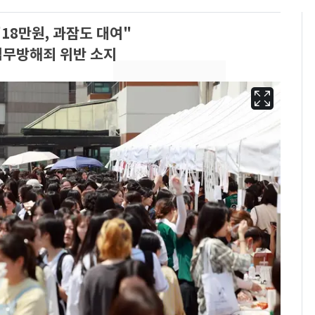
18만원, 과잠도 대여"
업무방해죄 위반 소지
펄펄 끓는 서울, 40도
6
돌파하나…한낮 39도
폭염[오늘날씨]
[단독]"이번 역은 신논
7