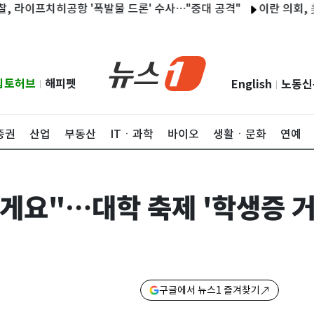
프치히공항 '폭발물 드론' 수사…"중대 공격"
이란 의회, 美·이
립토허브
해피펫
English
노동신
|
|
증권
산업
부동산
ITㆍ과학
바이오
생활ㆍ문화
연예
살게요"…대학 축제 '학생증 거
구글에서 뉴스1 즐겨찾기