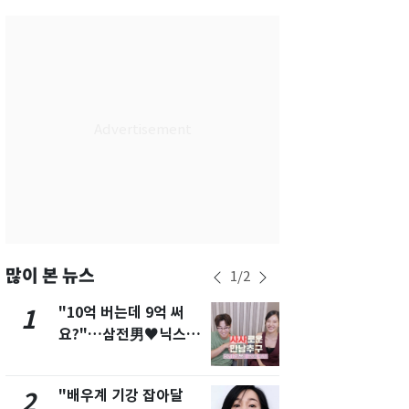
부산
26
℃
대구
26
℃
인천
28
℃
광주
26
℃
대전
26
℃
울산
25
℃
강릉
23
℃
제주
26
℃
많이 본 뉴스
1
/
2
"10억 버는데 9억 써
펄펄 끓는 서
1
6
요?"…삼전男♥닉스女
돌파하나…한
3:3 단체소개팅 예능 화
폭염[오늘날
제
"배우계 기강 잡아달
[단독]"이번
2
7