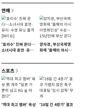
연예
'효리수' 진짜 온다…
양자경, 부산국제영
소녀시대 효연·유리·
화제 '올해의 아시아
수영 유닛 출격 [N이
영화인상' 수상…15
슈]
년만에 부산 온다
스포츠
'역대 최고 멤버' 육상
'16일 간 4경기' 결코