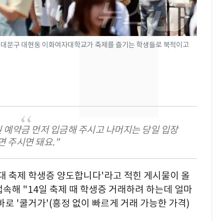
현, 토스역입니다"…서
울 지하철에 토스 이름
새겼다
SK하이닉스 또 프리마
8
서울 서대문구 대현동 이화여자대학교가 축제를 즐기는 학생들로 북적이고
켓 하한가…달랑 11주
에 시초가 소동
"캐리비안 베이 여자 탈
9
의실에 남자가 있어
요"…경찰 수사
전남광주통합특별시 정
10
만원 예약금 먼저 입금해 주시고 나머지는 당일 입장
무부시장 후보 백승주·
면 주시면 돼요."
윤난실 지명
○대 축제 학생증 양도합니다'라고 적힌 게시물이 올
속해 "14일 축제 때 학생증 거래하려 하는데 얼마
로 '쿨거가'(흥정 없이 빠르게 거래 가능한 가격)