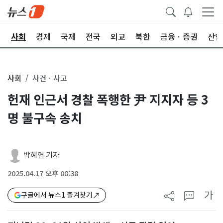
치
사회
경제
국제
전국
외교
북한
금융ㆍ증권
산업
사회
사건ㆍ사고
헌재 인근서 경찰 폭행한 尹 지지자 등 3
명 불구속 송치
박혜연 기자
2025.04.17 오후 08:38
가
구글에서 뉴스1 즐겨찾기