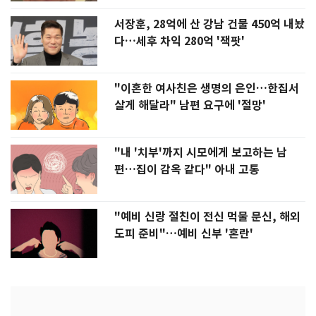
서장훈, 28억에 산 강남 건물 450억 내놨
다…세후 차익 280억 '잭팟'
"이혼한 여사친은 생명의 은인…한집서
살게 해달라" 남편 요구에 '절망'
"내 '치부'까지 시모에게 보고하는 남
편…집이 감옥 같다" 아내 고통
"예비 신랑 절친이 전신 먹물 문신, 해외
도피 준비"…예비 신부 '혼란'