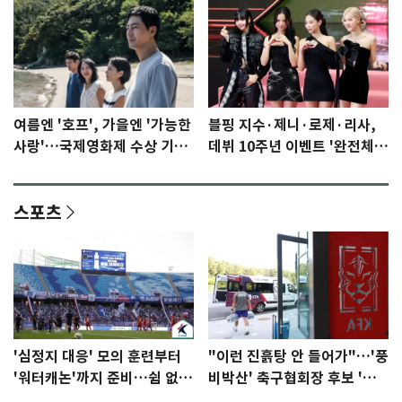
여름엔 '호프', 가을엔 '가능한
블핑 지수·제니·로제·리사,
사랑'…국제영화제 수상 기대
데뷔 10주년 이벤트 '완전체'
감 [N이슈]
참석 확정…기대감 UP
스포츠
'심정지 대응' 모의 훈련부터
"이런 진흙탕 안 들어가"…'풍
'워터캐논'까지 준비…쉼 없는
비박산' 축구협회장 후보 '실
K리그
종'