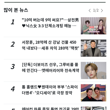
많이 본 뉴스
1
/
2
"10억 버는데 9억 써요?"…삼전男
1
♥닉스女 3:3 단체소개팅 예능 화
제
서장훈, 28억에 산 강남 건물 450
2
억 내놨다…세후 차익 280억 '잭팟'
[단독] 더보이즈 선우, 그루비룸 품
3
에 안긴다…앳에어리어와 전속계약
톰 홀랜드♥젠데이아 부부 '스파이
4
더맨4'·'오디세이'로 극장 장악
에어컨 하루 종일 틀면 전기료 29만