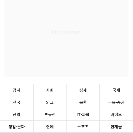
정치
사회
경제
국제
전국
외교
북한
금융·증권
산업
부동산
IT·과학
바이오
생활·문화
연예
스포츠
연재물