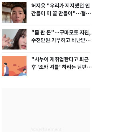
허지웅 "우리가 지지했던 인
간들이 이 꼴 만들어"…형소
법 개정안에 발끈
"몸 판 돈"…구마모토 지진,
수천만원 기부하고 비난받은
성인물 배우
"시누이 재취업한다고 퇴근
후 '조카 셔틀' 하라는 남편…
이게 맞나요?"