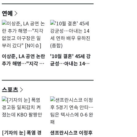
연예
이상준, LA 공연 논란
'10월 결혼' 45세 강
추가 해명…"지각 없
균성…아내는 14세
었고 야구장은 일부
연하 배우 유하진(종
러 갔다" [N이슈]
합)
스포츠
[기자의 눈] 폭염 경
샌프란시스코 이정후