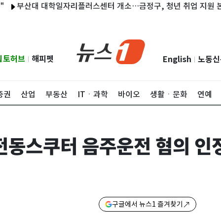
산대 대학일자리플러스센터 개소…금정구, 청년 취업 지원 본격화
립토허브
해피펫
English
노동신
|
|
증권
산업
부동산
ITㆍ과학
바이오
생활ㆍ문화
연예
 전동스쿠터 음주운전 혐의 인
구글에서 뉴스1 즐겨찾기