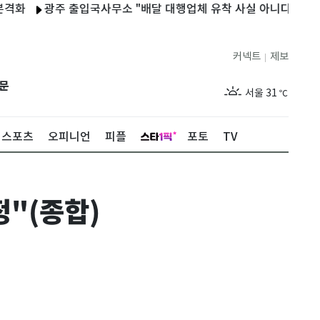
광주 출입국사무소 "배달 대행업체 유착 사실 아니다"
허지웅 
커넥트
제보
|
제주
27
℃
문
서울
31
℃
부산
29
℃
스포츠
오피니언
피플
포토
TV
대구
30
℃
인천
33
℃
정"(종합)
광주
30
℃
대전
29
℃
울산
29
℃
강릉
27
℃
제주
27
℃