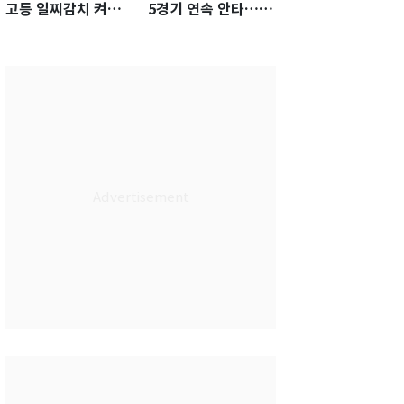
고등 일찌감치 켜졌
5경기 연속 안타…팀
는데 KBO 팔짱만
은 텍사스에 0-6 완패