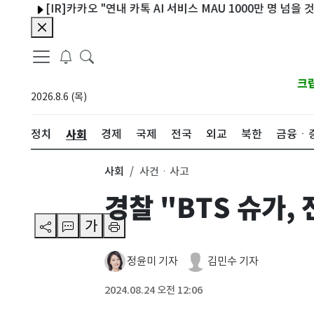
[IR]카카오 "연내 카톡 AI 서비스 MAU 1000만 명 넘을 것"
부
크
2026.8.6 (목)
사회
정치
경제
국제
전국
외교
북한
금융ㆍ
사회
사건ㆍ사고
경찰 "BTS 슈가,
가
정윤미 기자
김민수 기자
2024.08.24 오전 12:06