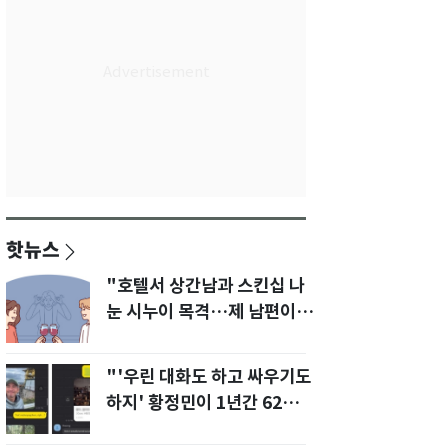
핫뉴스
"호텔서 상간남과 스킨십 나
눈 시누이 목격…제 남편이
입 다물라 하네요"
"'우린 대화도 하고 싸우기도
하지' 황정민이 1년간 62차례
먼저 전화"