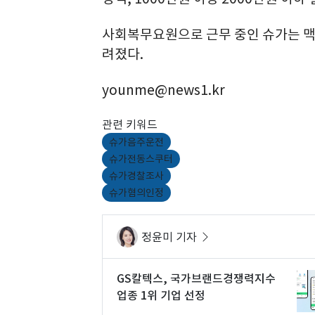
사회복무요원으로 근무 중인 슈가는 맥
려졌다.
younme@news1.kr
관련 키워드
슈가음주운전
슈가전동스쿠터
슈가경찰조사
슈가혐의인정
정윤미 기자
GS칼텍스, 국가브랜드경쟁력지수
업종 1위 기업 선정