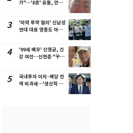
가"…'8혼' 유퉁, 안면
서 40대 女 
마비 근황 유튜브서 공
견…시신 옆엔
개
'마약 투약 혐의' 신남성
"사실상 부
3
8
연대 대표 영종도 아파
추미애 경기지
트서 숨진 채 발견
비상 상황' 
'99세 배우' 신영균, 건
삼성전자·S
4
9
강 여전…신현준 "꾸준
"주주 환원 
히 운동하시는 모습에
확대할 것" 
큰 자극"
국내투자 이자·배당 전
"하늘로 떠
5
10
액 비과세…'생산적 금
속"…이현주
융 ISA' 신설
번째 모발 