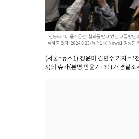
'전동스쿠터 음주운전' 혐의를 받고 있는 그룹 방탄소
석하고 있다. 2024.8.23/뉴스1 ⓒ News1 김성진
(서울=뉴스1) 정윤미 김민수 기자 = 
S)의 슈가(본명 민윤기·31)가 경찰