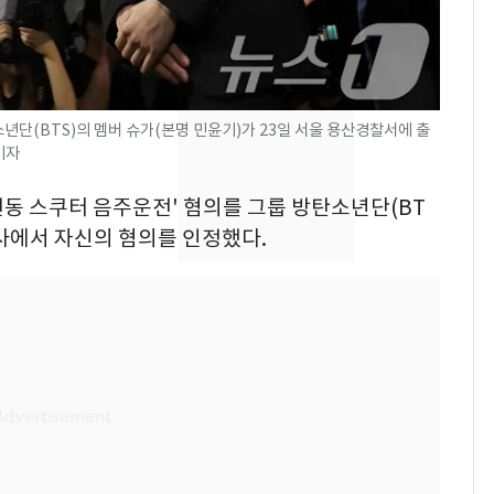
서 40대 女 숨진 채 발
견…시신 옆엔 '이불'
"사실상 부도 상태"…
8
추미애 경기지사, '재정
년단(BTS)의 멤버 슈가(본명 민윤기)가 23일 서울 용산경찰서에 출
비상 상황' 선언
 기자
삼성전자·SK하이닉스
9
'전동 스쿠터 음주운전' 혐의를 그룹 방탄소년단(BT
"주주 환원 의미 있게
조사에서 자신의 혐의를 인정했다.
확대할 것" 약속
"하늘로 떠난 딸과의 약
10
속"…이현주 경사, 세
번째 모발 기부