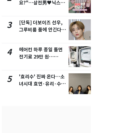
요?"…삼전男♥닉스女
속…전국 곳곳
3:3 단체소개팅 예능 화
날씨]
제
[단독] 더보이즈 선우,
[단독]중수
3
8
그루비룸 품에 안긴다…
수사관 경력
앳에어리어와 전속계약
진…법무사·
택' 유지
에어컨 하루 종일 틀면
"캐리비안 
4
9
전기료 29만 원…
의실에 남자
450kWh 넘으면 '요금
요"…경찰 
폭탄'
'효리수' 진짜 온다…소
전남광주 화
5
10
녀시대 효연·유리·수영
교통사고로 
유닛 출격 [N이슈]
지…6명 부