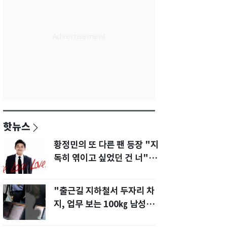
핫뉴스
황정민의 또 다른 팬 등장 "지
독히 엮이고 싶었던 건 너" 폭
로녀 직격
"출근길 지하철서 두자리 차
지, 업무 보는 100㎏ 남성…
부딪히면 신경질"