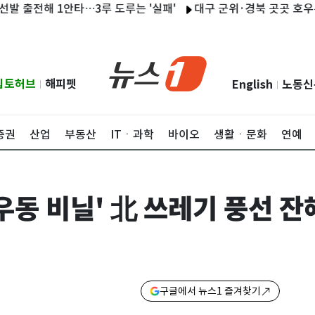
출전해 1안타…3루 도루는 '실패'
대구 군위·경북 곳곳 호우특보…울
립토허브
해피펫
English
노동신
|
|
증권
산업
부동산
ITㆍ과학
바이오
생활ㆍ문화
연예
우동 비닐' 北 쓰레기 풍선 잔
구글에서 뉴스1 즐겨찾기