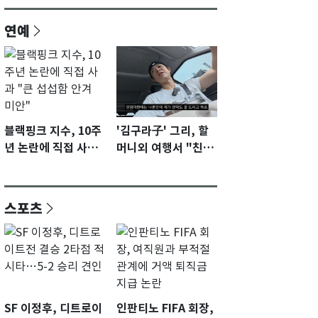
연예
블랙핑크 지수, 10주
'김구라子' 그리, 할
년 논란에 직접 사과
머니외 여행서 "친모
"큰 섭섭함 안겨 미
전라도에 잘 있어"…
안"
유튜브서 언급
스포츠
SF 이정후, 디트로이
인판티노 FIFA 회장,