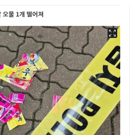
 오물 1개 떨어져
13호 태풍 '돌핀' 日오
6
키나와·가고시마현 접
근…26만명 대피령
낮 최고 37도 폭염 계
7