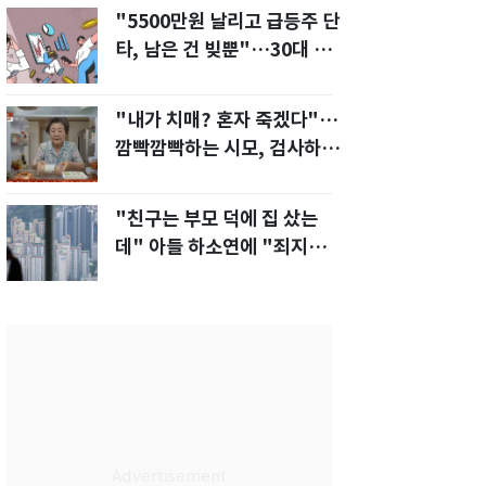
"5500만원 날리고 급등주 단
타, 남은 건 빚뿐"…30대 여
성 파혼 위기
"내가 치매? 혼자 죽겠다"…
깜빡깜빡하는 시모, 검사하라
하자 '발끈'
"친구는 부모 덕에 집 샀는
데" 아들 하소연에 "죄지었
다" 사죄 '먹먹'