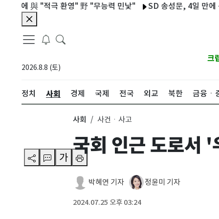
 與 "적극 환영" 野 "무능력 민낯"
SD 송성문, 4일 만에 선발 
크
2026.8.8 (토)
사회
정치
경제
국제
전국
외교
북한
금융ㆍ
사회
사건ㆍ사고
국회 인근 도로서 '
가
박혜연 기자
정윤미 기자
2024.07.25 오후 03:24