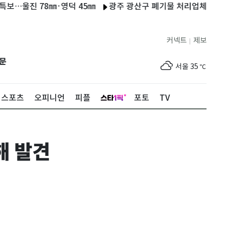
진 78㎜·영덕 45㎜
광주 광산구 폐기물 처리업체 불…13시간 
커넥트
제보
|
제주
30
℃
문
서울
35
℃
부산
33
℃
스포츠
오피니언
피플
포토
TV
대구
31
℃
인천
36
℃
해 발견
광주
33
℃
대전
36
℃
울산
32
℃
강릉
22
℃
제주
30
℃