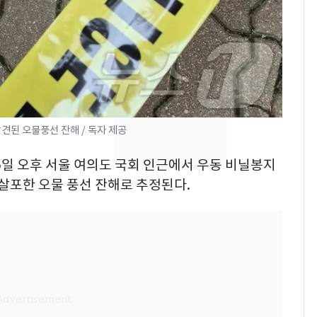
속…전국 곳곳 비 [오늘
날씨]
[단독]중수청 가는 검찰
8
수사관 경력 합산 추
진…법무사·집행관 '혜
택' 유지
"캐리비안 베이 여자 탈
9
견된 오물풍선 잔해 / 독자 제공
의실에 남자가 있어
요"…경찰 수사
25일 오후 서울 여의도 국회 인근에서 우동 비닐봉지
전남광주 화정역 인근서
 살포한 오물 풍선 잔해로 추정된다.
10
교통사고로 40대 심정
지…6명 부상