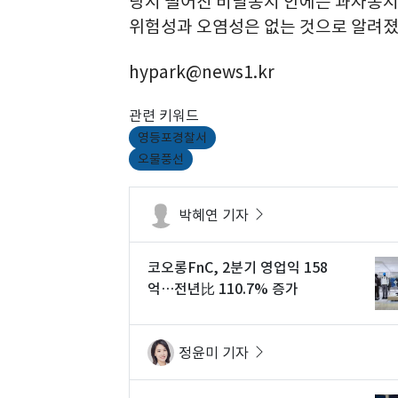
당시 떨어진 비닐봉지 안에는 과자봉지
위험성과 오염성은 없는 것으로 알려졌
hypark@news1.kr
관련 키워드
영등포경찰서
오물풍선
박혜연 기자
코오롱FnC, 2분기 영업익 158
억…전년比 110.7% 증가
정윤미 기자