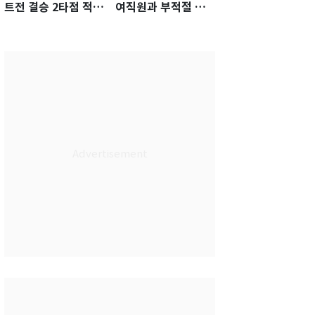
트전 결승 2타점 적시
여직원과 부적절 관
타…5-2 승리 견인
계에 거액 퇴직금 지
급 논란