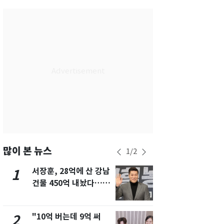
서울
35
℃
부산
33
℃
대구
31
℃
인천
36
℃
광주
33
℃
대전
36
℃
울산
32
℃
강릉
22
℃
많이 본 뉴스
1
/
2
제주
30
℃
서장훈, 28억에 산 강남
13호 태풍 '
1
6
건물 450억 내놨다…세
키나와·가고
후 차익 280억 '잭팟'
근…26만명
"10억 버는데 9억 써
낮 최고 37
2
7