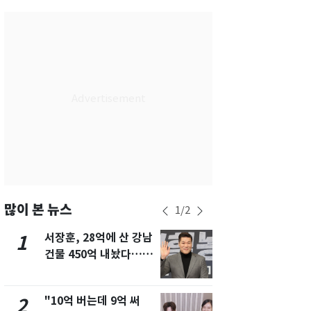
서울
32
℃
부산
28
℃
대구
29
℃
인천
30
℃
광주
30
℃
대전
29
℃
울산
28
℃
강릉
25
℃
많이 본 뉴스
1
/
2
제주
28
℃
서장훈, 28억에 산 강남
13호 태풍 '
1
6
건물 450억 내놨다…세
키나와·가고
후 차익 280억 '잭팟'
근…26만명
"10억 버는데 9억 써
"캐리비안 
2
7