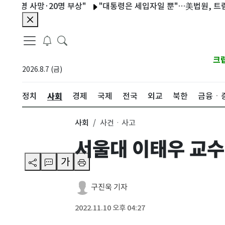
 사망·20명 부상"
"대통령은 세입자일 뿐"…美법원, 트럼프 백
크
2026.8.7 (금)
사회
정치
경제
국제
전국
외교
북한
금융ㆍ
사회
사건ㆍ사고
서울대 이태우 교수팀
가
구진욱 기자
2022.11.10 오후 04:27