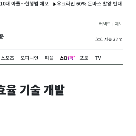
 아들…현행범 체포
우크라인 60% 돈바스 할양 반대…61% "필요
커넥트
제보
|
제주
28
℃
문
서울
32
℃
부산
28
℃
스포츠
오피니언
피플
포토
TV
대구
29
℃
인천
30
℃
효율 기술 개발
광주
30
℃
대전
29
℃
울산
28
℃
강릉
25
℃
제주
28
℃