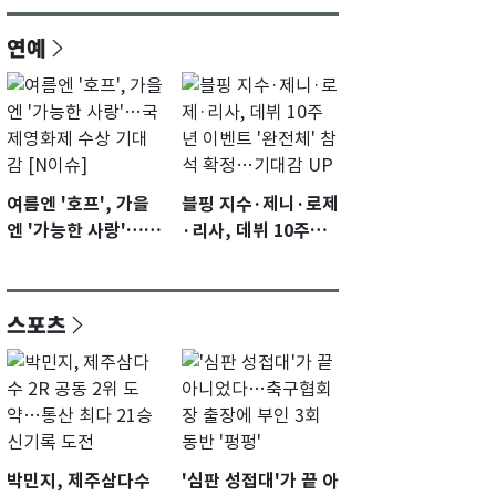
연예
여름엔 '호프', 가을
블핑 지수·제니·로제
엔 '가능한 사랑'…국
·리사, 데뷔 10주년
제영화제 수상 기대
이벤트 '완전체' 참석
감 [N이슈]
확정…기대감 UP
스포츠
박민지, 제주삼다수
'심판 성접대'가 끝 아