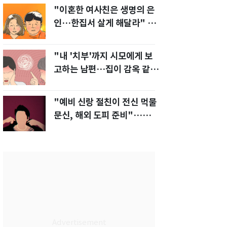
"이혼한 여사친은 생명의 은
인…한집서 살게 해달라" 남
편 요구에 '절망'
"내 '치부'까지 시모에게 보
고하는 남편…집이 감옥 같
다" 아내 고통
"예비 신랑 절친이 전신 먹물
문신, 해외 도피 준비"…예비
신부 '혼란'