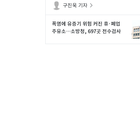
구진욱 기자
폭염에 유증기 위험 커진 휴·폐업
주유소…소방청, 697곳 전수검사