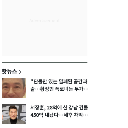
핫뉴스
"단둘만 있는 밀폐된 공간과
술…황정민 폭로녀는 두가지
에 집착했다"
서장훈, 28억에 산 강남 건물
450억 내놨다…세후 차익
280억 '잭팟'