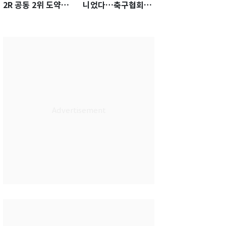
2R 공동 2위 도약…
니었다…축구협회장
통산 최다 21승 신기
출장에 부인 3회 동반
록 도전
'펑펑'