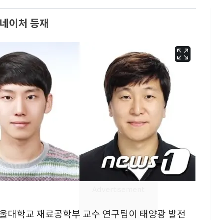
네이처 등재
13호 태풍 '돌핀' 日오
6
키나와·가고시마현 접
근…26만명 대피령
"캐리비안 베이 여자 탈
 서울대학교 재료공학부 교수 연구팀이 태양광 발전
7