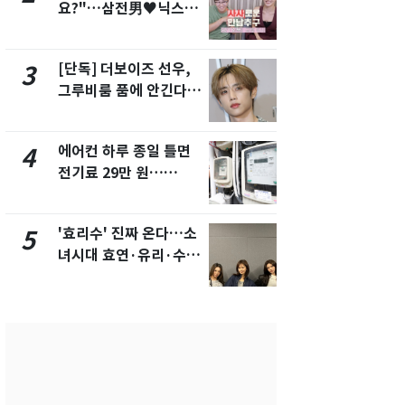
요?"…삼전男♥닉스女
의실에 남자
3:3 단체소개팅 예능 화
요"…경찰 
제
[단독] 더보이즈 선우,
[단독]중수
3
8
그루비룸 품에 안긴다…
수사관 경력
앳에어리어와 전속계약
진…법무사·
택' 유지
에어컨 하루 종일 틀면
전남광주 화
4
9
전기료 29만 원…
교통사고로 
450kWh 넘으면 '요금
지…6명 부
폭탄'
'효리수' 진짜 온다…소
축구협회, 
5
10
녀시대 효연·유리·수영
들 10여명 대
유닛 출격 [N이슈]
대' 의혹…
픽 예선 등