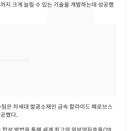
의실에 남자가 있어
까지 크게 늘릴 수 있는 기술을 개발하는데 성공했
요"…경찰 수사
[단독]중수청 가는 검찰
8
수사관 경력 합산 추
진…법무사·집행관 '혜
택' 유지
전남광주 화정역 인근서
9
교통사고로 40대 심정
지…6명 부상
축구협회, 외국인 심판
10
들 10여명 대상 '성 접
대' 의혹…월드컵·올림
픽 예선 등
수팀은 차세대 발광소재인 금속 할라이드 페로브스
공했다.
 합성 방법을 통해 세계 최고의 외부양자효율(28.