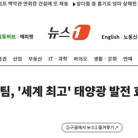
악관 연회장 건설에 또 제동
말다툼 중 흉기로 엄마 살해한 10대
립토허브
해피펫
English
노동신
|
|
증권
산업
부동산
ITㆍ과학
바이오
생활ㆍ문화
연예
, '세계 최고' 태양광 발전 
구글에서 뉴스1 즐겨찾기