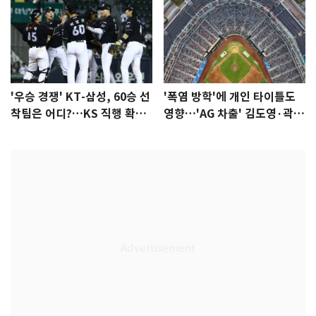
'우승 경쟁' KT-삼성, 60승 선
'폭염 방학'에 개인 타이틀도
착팀은 어디?…KS 직행 확률
영향…'AG 차출' 김도영·곽빈
77.8%
울상