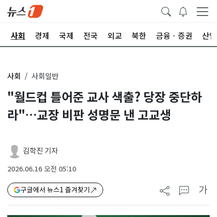
치
사회
경제
국제
전국
외교
북한
금융ㆍ증권
산업
사회
사회일반
"월드컵 틀어준 교사 색출? 당장 중단하
라"…교장 비판 성명문 낸 고교생
김학진 기자
2026.06.16 오전 05:10
가
구글에서 뉴스1 즐겨찾기