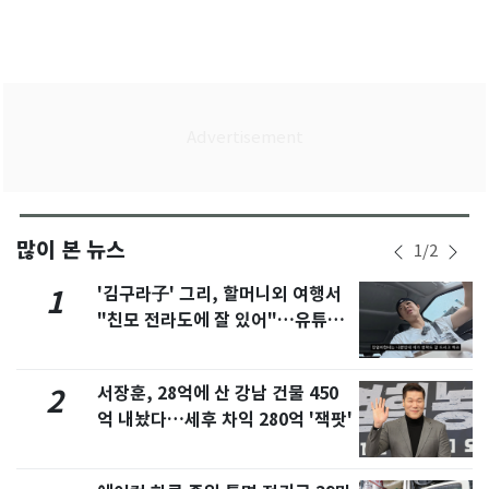
많이 본 뉴스
1
/
2
'김구라子' 그리, 할머니외 여행서
1
"친모 전라도에 잘 있어"…유튜브
서 언급
서장훈, 28억에 산 강남 건물 450
2
억 내놨다…세후 차익 280억 '잭팟'