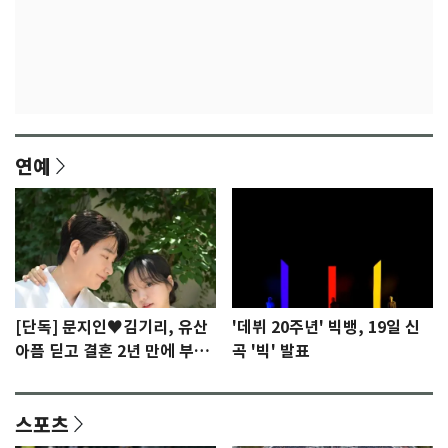
연예
[단독] 문지인♥김기리, 유산
'데뷔 20주년' 빅뱅, 19일 신
아픔 딛고 결혼 2년 만에 부모
곡 '빅' 발표
됐다…7일 득남
스포츠