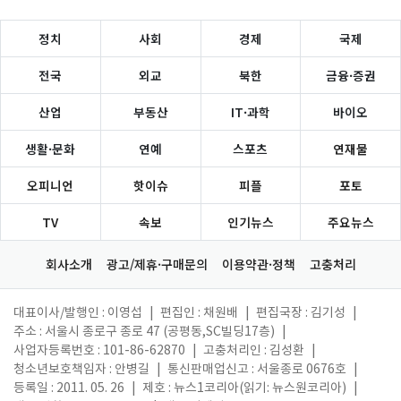
정치
사회
경제
국제
전국
외교
북한
금융·증권
산업
부동산
IT·과학
바이오
생활·문화
연예
스포츠
연재물
오피니언
핫이슈
피플
포토
TV
속보
인기뉴스
주요뉴스
회사소개
광고/제휴·구매문의
이용약관·정책
고충처리
대표이사/발행인 : 이영섭
|
편집인 : 채원배
|
편집국장 : 김기성
|
주소 : 서울시 종로구 종로 47 (공평동,SC빌딩17층)
|
사업자등록번호 : 101-86-62870
|
고충처리인 : 김성환
|
청소년보호책임자 : 안병길
|
통신판매업신고 : 서울종로 0676호
|
등록일 : 2011. 05. 26
|
제호 : 뉴스1코리아(읽기: 뉴스원코리아)
|