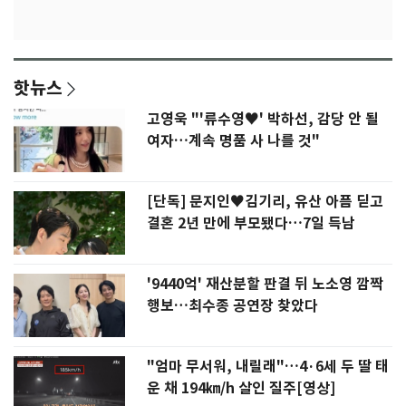
핫뉴스
고영욱 "'류수영♥' 박하선, 감당 안 될
여자…계속 명품 사 나를 것"
[단독] 문지인♥김기리, 유산 아픔 딛고
결혼 2년 만에 부모됐다…7일 득남
'9440억' 재산분할 판결 뒤 노소영 깜짝
행보…최수종 공연장 찾았다
"엄마 무서워, 내릴래"…4·6세 두 딸 태
운 채 194㎞/h 살인 질주[영상]