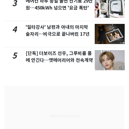
에어컨 하루 종일 틀면 전기료 29만
3
원…450kWh 넘으면 '요금 폭탄'
'일타강사' 남편과 아내의 마지막
4
술자리…비극으로 끝나버린 17년
[단독] 더보이즈 선우, 그루비룸 품
5
에 안긴다…앳에어리어와 전속계약