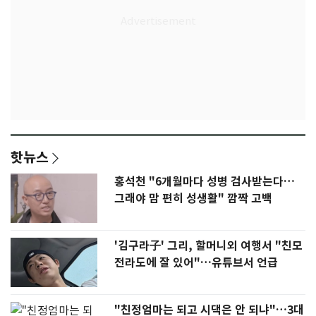
핫뉴스
홍석천 "6개월마다 성병 검사받는다…
그래야 맘 편히 성생활" 깜짝 고백
'김구라子' 그리, 할머니외 여행서 "친모
전라도에 잘 있어"…유튜브서 언급
"친정엄마는 되고 시댁은 안 되냐"…3대