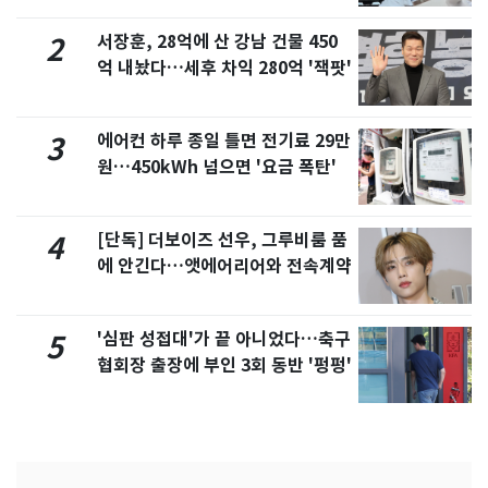
서장훈, 28억에 산 강남 건물 450
2
억 내놨다…세후 차익 280억 '잭팟'
에어컨 하루 종일 틀면 전기료 29만
3
원…450kWh 넘으면 '요금 폭탄'
[단독] 더보이즈 선우, 그루비룸 품
4
에 안긴다…앳에어리어와 전속계약
'심판 성접대'가 끝 아니었다…축구
5
협회장 출장에 부인 3회 동반 '펑펑'