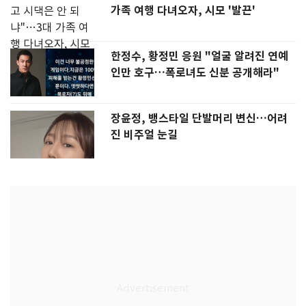
가족 여행 다녀오자, 시모 '발끈'
한정수, 황정민 응원 "얼굴 알려진 연예
인만 호구…폭로녀도 신분 공개해라"
장윤정, 뱅스타일 단발머리 변신…어려
진 비주얼 눈길