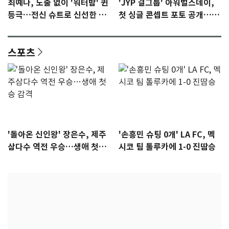
최예나, 노출 없이 '워터밤' 퀸
'JYP 걸그룹' 아워벌스데이,
등극…전신 슈트로 신선한 충
첫 싱글 콘셉트 포토 공개…청
격 [N샷]
량·키치
스포츠
'돌아온 신인왕' 장은수, 제주
'손흥민 슈팅 0개' LA FC, 멕
삼다수 역전 우승…생애 첫승
시코 팀 톨루카에 1-0 진땀승
감격