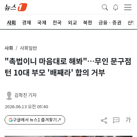
치
사회
경제
국제
전국
외교
북한
금융ㆍ증권
산업
사회
사회일반
"촉법이니 마음대로 해봐"…무인 문구점
턴 10대 부모 '배째라' 합의 거부
김학진 기자
2026.06.13 오전 05:40
가
구글에서 뉴스1 즐겨찾기