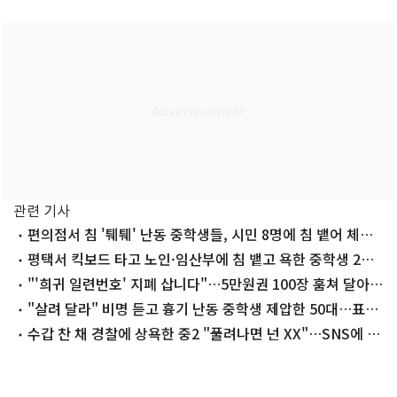
관련 기사
편의점서 침 '퉤퉤' 난동 중학생들, 시민 8명에 침 뱉어 체
포…또 '촉법'
평택서 킥보드 타고 노인·임산부에 침 뱉고 욕한 중학생 2명
검거
"'희귀 일련번호' 지폐 삽니다"…5만원권 100장 훔쳐 달아난
10대들
"살려 달라" 비명 듣고 흉기 난동 중학생 제압한 50대…표창
수여
수갑 찬 채 경찰에 상욕한 중2 "풀려나면 넌 XX"…SNS에 직
접 올렸다[영상]