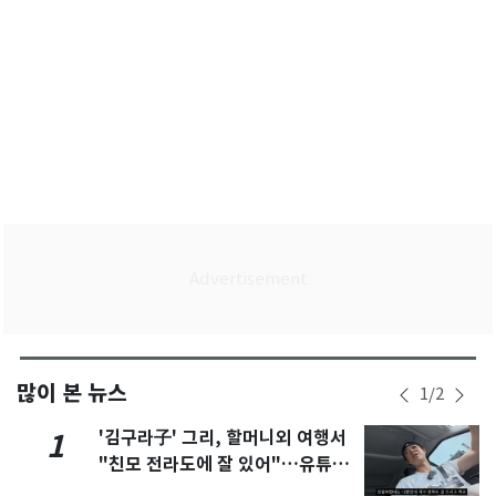
많이 본 뉴스
1
/
2
'김구라子' 그리, 할머니외 여행서
1
"친모 전라도에 잘 있어"…유튜브
서 언급