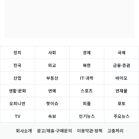
정치
사회
경제
국제
전국
외교
북한
금융·증권
산업
부동산
IT·과학
바이오
생활·문화
연예
스포츠
연재물
오피니언
핫이슈
피플
포토
TV
속보
인기뉴스
주요뉴스
회사소개
광고/제휴·구매문의
이용약관·정책
고충처리