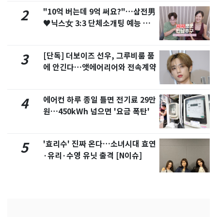
"10억 버는데 9억 써요?"…삼전男
2
♥닉스女 3:3 단체소개팅 예능 화
제
[단독] 더보이즈 선우, 그루비룸 품
3
에 안긴다…앳에어리어와 전속계약
에어컨 하루 종일 틀면 전기료 29만
4
원…450kWh 넘으면 '요금 폭탄'
'효리수' 진짜 온다…소녀시대 효연
5
·유리·수영 유닛 출격 [N이슈]