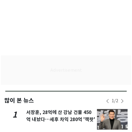
많이 본 뉴스
1
/
2
서장훈, 28억에 산 강남 건물 450
1
억 내놨다…세후 차익 280억 '잭팟'