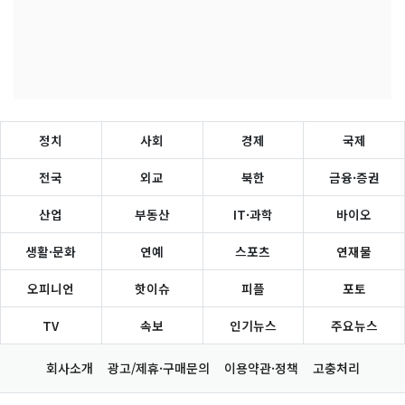
정치
사회
경제
국제
전국
외교
북한
금융·증권
산업
부동산
IT·과학
바이오
생활·문화
연예
스포츠
연재물
오피니언
핫이슈
피플
포토
TV
속보
인기뉴스
주요뉴스
회사소개
광고/제휴·구매문의
이용약관·정책
고충처리