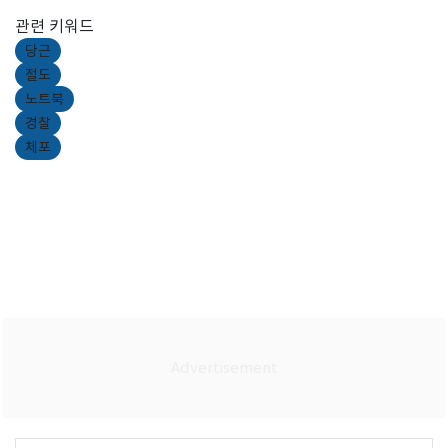
관련 키워드
당근
절도
노트북
경찰
체포