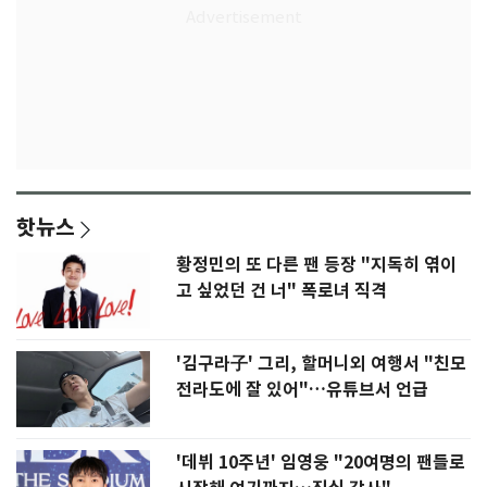
핫뉴스
황정민의 또 다른 팬 등장 "지독히 엮이
고 싶었던 건 너" 폭로녀 직격
'김구라子' 그리, 할머니외 여행서 "친모
전라도에 잘 있어"…유튜브서 언급
'데뷔 10주년' 임영웅 "20여명의 팬들로