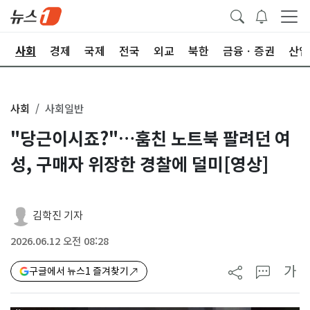
치
사회
경제
국제
전국
외교
북한
금융ㆍ증권
산업
사회
사회일반
"당근이시죠?"…훔친 노트북 팔려던 여
성, 구매자 위장한 경찰에 덜미[영상]
김학진 기자
2026.06.12 오전 08:28
가
구글에서 뉴스1 즐겨찾기