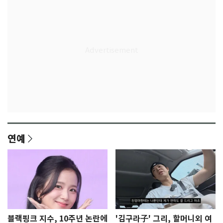
연예
블랙핑크 지수, 10주년 논란에
'김구라子' 그리, 할머니외 여