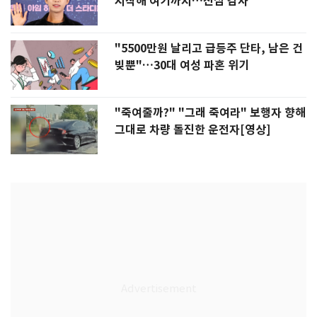
시작해 여기까지…진심 감사"
"5500만원 날리고 급등주 단타, 남은 건
빚뿐"…30대 여성 파혼 위기
"죽여줄까?" "그래 죽여라" 보행자 향해
그대로 차량 돌진한 운전자[영상]