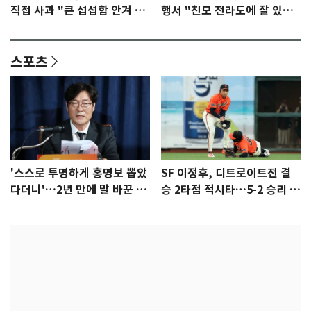
직접 사과 "큰 섭섭함 안겨 미
행서 "친모 전라도에 잘 있
안"
어"…유튜브서 언급
스포츠
'스스로 투명하게 홍명보 뽑았
SF 이정후, 디트로이트전 결
다더니'…2년 만에 말 바꾼 이
승 2타점 적시타…5-2 승리 견
임생
인