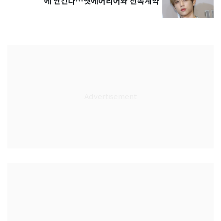
에 안긴다…앳에어리어와 전속계약