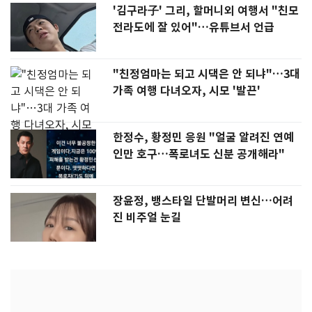
'김구라子' 그리, 할머니외 여행서 "친모
전라도에 잘 있어"…유튜브서 언급
"친정엄마는 되고 시댁은 안 되냐"…3대
가족 여행 다녀오자, 시모 '발끈'
한정수, 황정민 응원 "얼굴 알려진 연예
인만 호구…폭로녀도 신분 공개해라"
장윤정, 뱅스타일 단발머리 변신…어려
진 비주얼 눈길