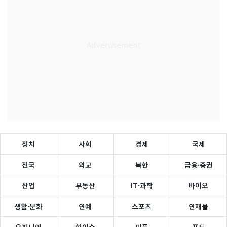
정치
사회
경제
국제
전국
외교
북한
금융·증권
산업
부동산
IT·과학
바이오
생활·문화
연예
스포츠
연재물