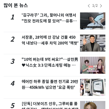
많이 본 뉴스
1
/
2
'김구라子' 그리, 할머니외 여행서
1
"친모 전라도에 잘 있어"…유튜브
서 언급
서장훈, 28억에 산 강남 건물 450
2
억 내놨다…세후 차익 280억 '잭팟'
"10억 버는데 9억 써요?"…삼전男
3
♥닉스女 3:3 단체소개팅 예능 화
제
에어컨 하루 종일 틀면 전기료 29만
4
원…450kWh 넘으면 '요금 폭탄'
[단독] 더보이즈 선우, 그루비룸 품
5