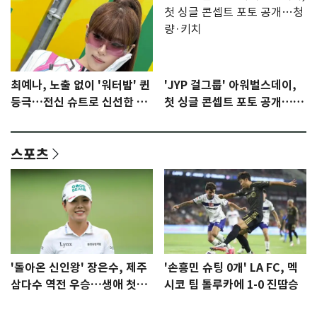
최예나, 노출 없이 '워터밤' 퀸
'JYP 걸그룹' 아워벌스데이,
등극…전신 슈트로 신선한 충
첫 싱글 콘셉트 포토 공개…청
격 [N샷]
량·키치
스포츠
'돌아온 신인왕' 장은수, 제주
'손흥민 슈팅 0개' LA FC, 멕
삼다수 역전 우승…생애 첫승
시코 팀 톨루카에 1-0 진땀승
감격