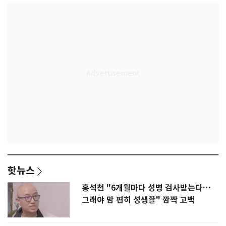
핫뉴스
홍석천 "6개월마다 성병 검사받는다…
그래야 맘 편히 성생활" 깜짝 고백