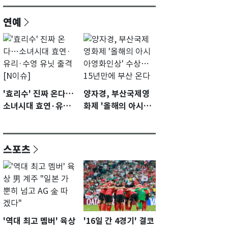
연예
'효리수' 진짜 온다…
양자경, 부산국제영
소녀시대 효연·유리·
화제 '올해의 아시아
수영 유닛 출격 [N이
영화인상' 수상…15
슈]
년만에 부산 온다
스포츠
'역대 최고 멤버' 육상
'16일 간 4경기' 결코