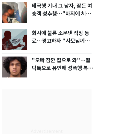
태국행 기내 그 남자, 잠든 여
승객 성추행…"바지에 체액
까지 묻었다"
회사에 불륜 소문낸 직장 동
료…경고하자 "사모님께도
말씀드리겠다"
"오빠 잠깐 집으로 와"…딸
틱톡으로 유인해 성폭행 복수
한 아빠