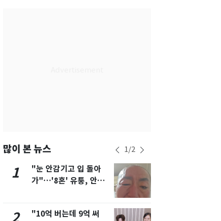
서울
36
℃
부산
32
℃
대구
36
℃
인천
35
℃
광주
36
℃
대전
35
℃
울산
31
℃
강릉
30
℃
많이 본 뉴스
1
/
2
제주
30
℃
"눈 안감기고 입 돌아
삼성전자·S
1
6
가"…'8혼' 유퉁, 안면
"주주 환원 
마비 근황 유튜브서 공
확대할 것" 
개
"10억 버는데 9억 써
"하늘로 떠
2
7