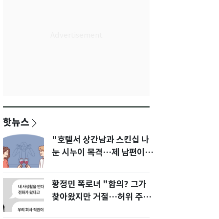
핫뉴스
"호텔서 상간남과 스킨십 나
눈 시누이 목격…제 남편이
입 다물라 하네요"
황정민 폭로녀 "합의? 그가
찾아왔지만 거절…허위 주장
다 밝힐 수 있다"