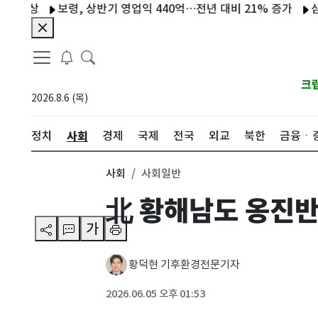
상
보령, 상반기 영업익 440억…전년 대비 21% 증가
삼성전자
크
2026.8.6 (목)
사회
정치
경제
국제
전국
외교
북한
금융ㆍ
사회
사회일반
北 황해남도 옹진반
가
황덕현 기후환경전문기자
2026.06.05 오후 01:53