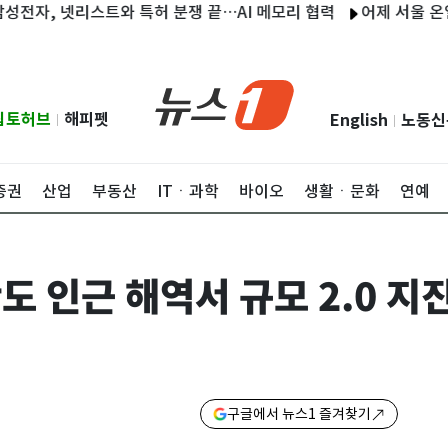
, 넷리스트와 특허 분쟁 끝…AI 메모리 협력
어제 서울 온열질환자
립토허브
해피펫
English
노동신
|
|
증권
산업
부동산
ITㆍ과학
바이오
생활ㆍ문화
연예
도 인근 해역서 규모 2.0 
구글에서 뉴스1 즐겨찾기