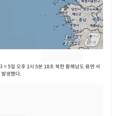
속"…이현주 경사, 세
번째 모발 기부
펄펄 끓는 서울, 40도
8
돌파하나…한낮 39도
폭염[오늘날씨]
SK하이닉스 또 프리마
9
켓 하한가…달랑 11주
에 시초가 소동
= 5일 오후 1시 5분 18초 북한 황해남도 용연 서
전남광주통합특별시 정
10
무부시장 후보 백승주·
이 발생했다.
윤난실 지명