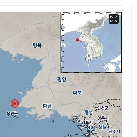
삼성전자·SK하이닉스
6
"주주 환원 의미 있게
확대할 것" 약속
"하늘로 떠난 딸과의 약
7