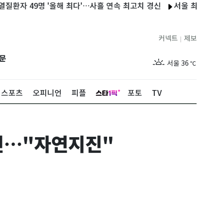
 49명 '올해 최다'…사흘 연속 최고치 경신
서울 최고 37.8도,
커넥트
제보
|
제주
30
℃
문
서울
36
℃
부산
32
℃
스포츠
오피니언
피플
포토
TV
대구
36
℃
인천
35
℃
지진…"자연지진"
광주
36
℃
대전
35
℃
울산
31
℃
강릉
30
℃
제주
30
℃