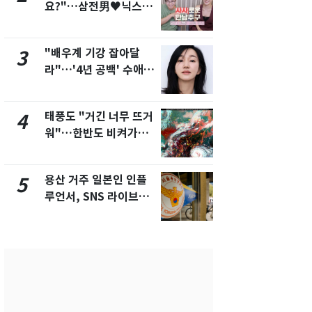
요?"…삼전男♥닉스女
속"…이현주
3:3 단체소개팅 예능 화
번째 모발 
제
"배우계 기강 잡아달
펄펄 끓는 서
3
8
라"…'4년 공백' 수애,
돌파하나…한
SNS 오픈·프로필 공개
폭염[오늘날
화제
태풍도 "거긴 너무 뜨거
SK하이닉스
4
9
워"…한반도 비켜가는
켓 하한가…
'돌핀'과 '찬홈'
에 시초가 
용산 거주 일본인 인플
전남광주통
5
10
루언서, SNS 라이브방
무부시장 후
송 도중 사망
윤난실 지명