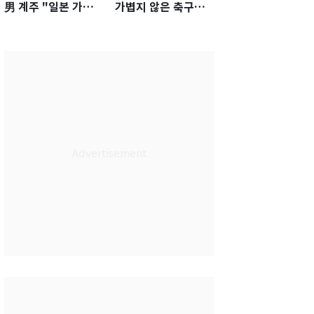
男 계주 "일본 가뿐히
가볍지 않은 축구대
넘고 AG 金 따겠다"
표팀 '임시 감독' 무게