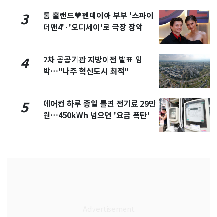
톰 홀랜드♥젠데이아 부부 '스파이
3
더맨4'·'오디세이'로 극장 장악
2차 공공기관 지방이전 발표 임
4
박…"나주 혁신도시 최적"
에어컨 하루 종일 틀면 전기료 29만
5
원…450kWh 넘으면 '요금 폭탄'