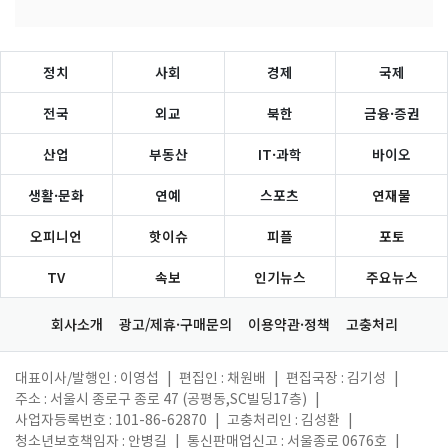
정치
사회
경제
국제
전국
외교
북한
금융·증권
산업
부동산
IT·과학
바이오
생활·문화
연예
스포츠
연재물
오피니언
핫이슈
피플
포토
TV
속보
인기뉴스
주요뉴스
회사소개
광고/제휴·구매문의
이용약관·정책
고충처리
대표이사/발행인 : 이영섭
|
편집인 : 채원배
|
편집국장 : 김기성
|
주소 : 서울시 종로구 종로 47 (공평동,SC빌딩17층)
|
사업자등록번호 : 101-86-62870
|
고충처리인 : 김성환
|
청소년보호책임자 : 안병길
|
통신판매업신고 : 서울종로 0676호
|