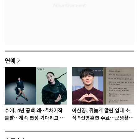
연예
수애, 4년 공백 왜…"차기작
이신영, 뒤늦게 알린 입대 소
불발…계속 편성 기다리고 있
식 "신병훈련 수료…군생활
다"
집중"