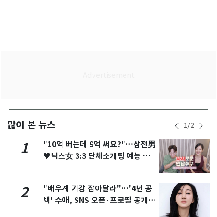
많이 본 뉴스
1
/
2
"10억 버는데 9억 써요?"…삼전男
1
♥닉스女 3:3 단체소개팅 예능 화
제
"배우계 기강 잡아달라"…'4년 공
2
백' 수애, SNS 오픈·프로필 공개
화제