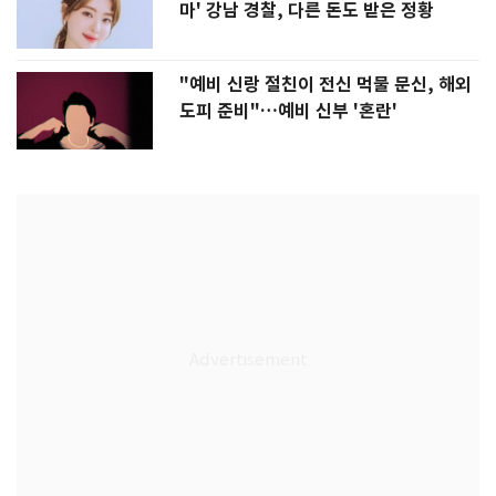
마' 강남 경찰, 다른 돈도 받은 정황
"예비 신랑 절친이 전신 먹물 문신, 해외
도피 준비"…예비 신부 '혼란'