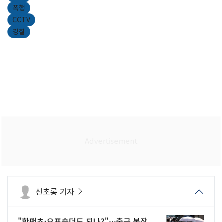
폭행
CCTV
경찰
신초롱 기자
"핫팬츠·오프숄더도 되나?"…출근 복장