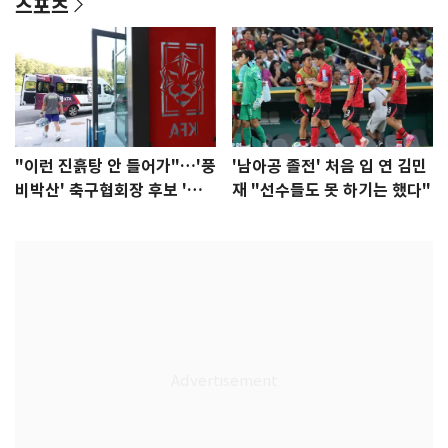
스포츠
"이런 진흙탕 안 들어가"…'풍
'남아공 졸전' 처음 입 연 김민
비박산' 축구협회장 후보 '실
재 "선수들도 못 하기는 했다"
종'