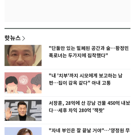
핫뉴스
"단둘만 있는 밀폐된 공간과 술…황정민
폭로녀는 두가지에 집착했다"
"내 '치부'까지 시모에게 보고하는 남
편…집이 감옥 같다" 아내 고통
서장훈, 28억에 산 강남 건물 450억 내놨
다…세후 차익 280억 '잭팟'
"자네 부인은 잘 끝날 거야"…'양정원 무