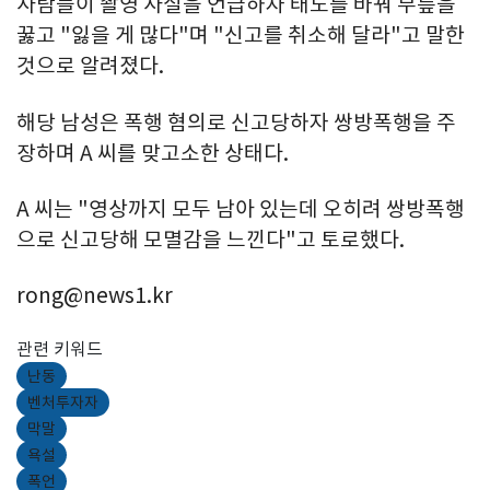
사람들이 촬영 사실을 언급하자 태도를 바꿔 무릎을
꿇고 "잃을 게 많다"며 "신고를 취소해 달라"고 말한
것으로 알려졌다.
해당 남성은 폭행 혐의로 신고당하자 쌍방폭행을 주
장하며 A 씨를 맞고소한 상태다.
A 씨는 "영상까지 모두 남아 있는데 오히려 쌍방폭행
으로 신고당해 모멸감을 느낀다"고 토로했다.
rong@news1.kr
관련 키워드
난동
벤처투자자
막말
욕설
폭언