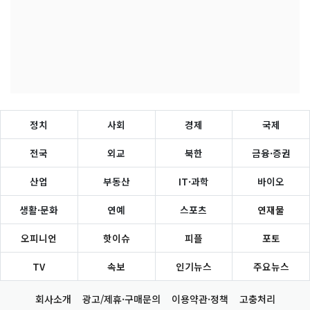
정치
사회
경제
국제
전국
외교
북한
금융·증권
산업
부동산
IT·과학
바이오
생활·문화
연예
스포츠
연재물
오피니언
핫이슈
피플
포토
TV
속보
인기뉴스
주요뉴스
회사소개
광고/제휴·구매문의
이용약관·정책
고충처리