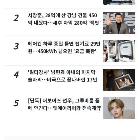
서 언급
서장훈, 28억에 산 강남 건물 450
2
억 내놨다…세후 차익 280억 '잭팟'
에어컨 하루 종일 틀면 전기료 29만
3
원…450kWh 넘으면 '요금 폭탄'
'일타강사' 남편과 아내의 마지막
4
술자리…비극으로 끝나버린 17년
[단독] 더보이즈 선우, 그루비룸 품
5
에 안긴다…앳에어리어와 전속계약