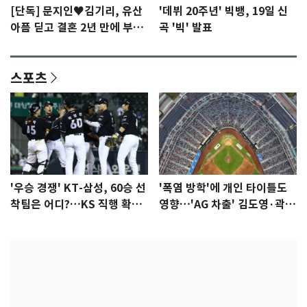
[단독] 문지인♥김기리, 유산
'데뷔 20주년' 빅뱅, 19일 신
아픔 딛고 결혼 2년 만에 부모
곡 '빅' 발표
됐다…7일 득남
스포츠
'우승 경쟁' KT-삼성, 60승 선
'폭염 방학'에 개인 타이틀도
착팀은 어디?…KS 직행 확률
영향…'AG 차출' 김도영·곽빈
77.8%
울상