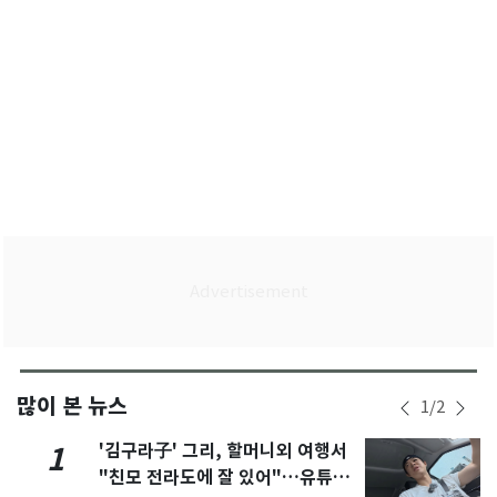
많이 본 뉴스
1
/
2
'김구라子' 그리, 할머니외 여행서
1
"친모 전라도에 잘 있어"…유튜브