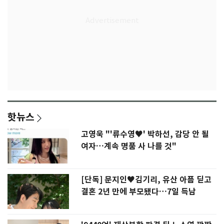
핫뉴스
고영욱 "'류수영♥' 박하선, 감당 안 될
여자…계속 명품 사 나를 것"
[단독] 문지인♥김기리, 유산 아픔 딛고
결혼 2년 만에 부모됐다…7일 득남