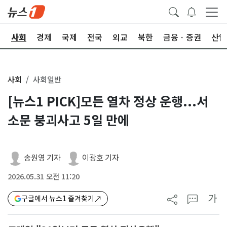
치
사회
경제
국제
전국
외교
북한
금융ㆍ증권
산업
사회
사회일반
[뉴스1 PICK]모든 열차 정상 운행...서
소문 붕괴사고 5일 만에
송원영 기자
이광호 기자
2026.05.31 오전 11:20
가
구글에서 뉴스1 즐겨찾기