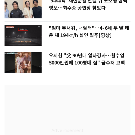
'9440억' 재산분할 판결 뒤 노소영 깜짝
행보…최수종 공연장 찾았다
"엄마 무서워, 내릴래"…4·6세 두 딸 태
운 채 194㎞/h 살인 질주[영상]
오지헌 "父 90년대 일타강사…월수입
5000만원에 100평대 집" 금수저 고백