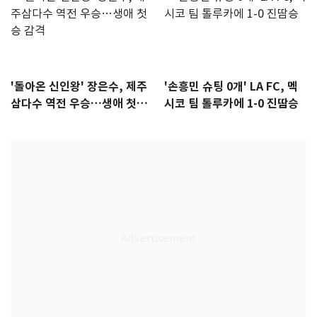
'돌아온 신인왕' 장은수, 제주
'손흥민 슈팅 0개' LA FC, 멕
삼다수 역전 우승…생애 첫승
시코 팀 톨루카에 1-0 진땀승
감격