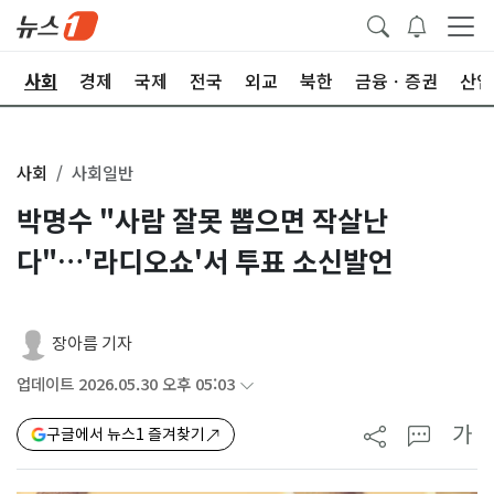
치
사회
경제
국제
전국
외교
북한
금융ㆍ증권
산업
사회
사회일반
박명수 "사람 잘못 뽑으면 작살난
다"…'라디오쇼'서 투표 소신발언
장아름 기자
업데이트 2026.05.30 오후 05:03
가
구글에서 뉴스1 즐겨찾기