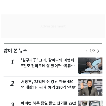
많이 본 뉴스
1
/
2
'김구라子' 그리, 할머니외 여행서
1
"친모 전라도에 잘 있어"…유튜브
서 언급
서장훈, 28억에 산 강남 건물 450
2
억 내놨다…세후 차익 280억 '잭팟'
에어컨 하루 종일 틀면 전기료 29만
3