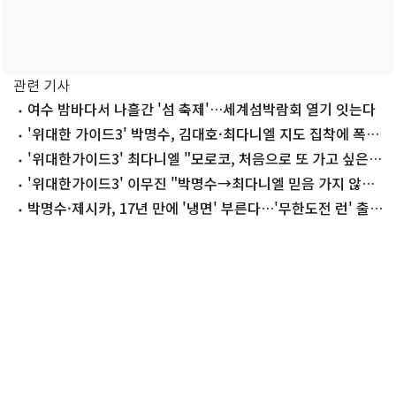
관련 기사
여수 밤바다서 나흘간 '섬 축제'…세계섬박람회 열기 잇는다
'위대한 가이드3' 박명수, 김대호·최다니엘 지도 집착에 폭발
[RE:TV]
'위대한가이드3' 최다니엘 "모로코, 처음으로 또 가고 싶은
나라"
'위대한가이드3' 이무진 "박명수→최다니엘 믿음 가지 않
아"…총무 도전
박명수·제시카, 17년 만에 '냉면' 부른다…'무한도전 런' 출
격