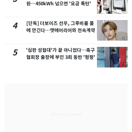
원…450kWh 넘으면 '요금 폭탄'
[단독] 더보이즈 선우, 그루비룸 품
4
에 안긴다…앳에어리어와 전속계약
'심판 성접대'가 끝 아니었다…축구
5
협회장 출장에 부인 3회 동반 '펑펑'