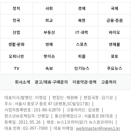
정치
사회
경제
국제
전국
외교
북한
금융·증권
산업
부동산
IT·과학
바이오
생활·문화
연예
스포츠
연재물
오피니언
핫이슈
피플
포토
TV
속보
인기뉴스
주요뉴스
회사소개
광고/제휴·구매문의
이용약관·정책
고충처리
대표이사/발행인 : 이영섭
|
편집인 : 채원배
|
편집국장 : 김기성
|
주소 : 서울시 종로구 종로 47 (공평동,SC빌딩17층)
|
사업자등록번호 : 101-86-62870
|
고충처리인 : 김성환
|
청소년보호책임자 : 안병길
|
통신판매업신고 : 서울종로 0676호
|
등록일 : 2011. 05. 26
|
제호 : 뉴스1코리아(읽기: 뉴스원코리아)
|
대표 전화 : 02-397-7000
|
대표 이메일 :
webmaster@news1.kr