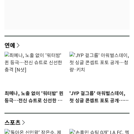
연예
최예나, 노출 없이 '워터밤' 퀸
'JYP 걸그룹' 아워벌스데이,
등극…전신 슈트로 신선한 충
첫 싱글 콘셉트 포토 공개…청
격 [N샷]
량·키치
스포츠