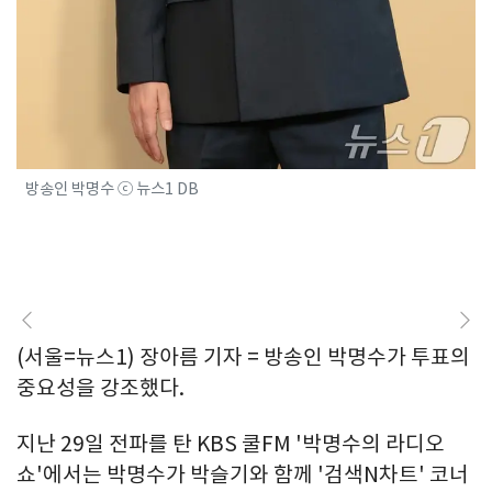
방송인 박명수 ⓒ 뉴스1 DB
(서울=뉴스1) 장아름 기자 = 방송인 박명수가 투표의
중요성을 강조했다.
지난 29일 전파를 탄 KBS 쿨FM '박명수의 라디오
쇼'에서는 박명수가 박슬기와 함께 '검색N차트' 코너