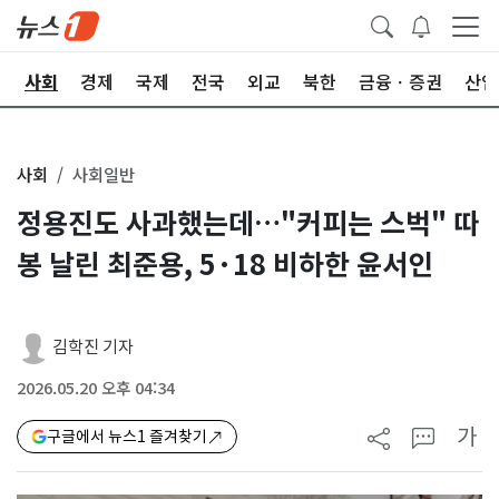
치
사회
경제
국제
전국
외교
북한
금융ㆍ증권
산업
사회
사회일반
정용진도 사과했는데…"커피는 스벅" 따
봉 날린 최준용, 5·18 비하한 윤서인
김학진 기자
2026.05.20 오후 04:34
가
구글에서 뉴스1 즐겨찾기