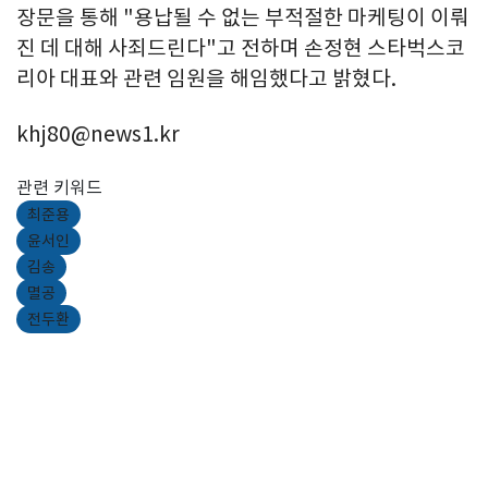
장문을 통해 "용납될 수 없는 부적절한 마케팅이 이뤄
진 데 대해 사죄드린다"고 전하며 손정현 스타벅스코
리아 대표와 관련 임원을 해임했다고 밝혔다.
khj80@news1.kr
관련 키워드
최준용
윤서인
김송
멸공
전두환