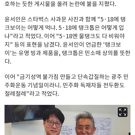
호하는 듯한 게시물을 올려 논란에 불을 지폈다.
윤서인은 스타벅스 사과문 사진과 함께 "5·18에 탱
크보이는 어떻게 먹냐. 5·18에 탱크톱은 어떻게 입
냐"라고 적었다. 이어 "5·18엔 물탱크도 다 비워야
지" 등의 표현을 남겼다. 윤서인이 언급한 '탱크보
이'는 유명 빙과 제품을, 탱크톱은 민소매 상의를 뜻한
다.
이어 "금기성역 불가침 만들고 단속갑질하는 광주 민
주화운동 기념일이라니. 민주화 독재자들 전두환도
절레절레"라고 적었다.