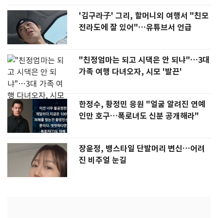
'김구라子' 그리, 할머니외 여행서 "친모
전라도에 잘 있어"…유튜브서 언급
"친정엄마는 되고 시댁은 안 되냐"…3대
가족 여행 다녀오자, 시모 '발끈'
한정수, 황정민 응원 "얼굴 알려진 연예
인만 호구…폭로녀도 신분 공개해라"
장윤정, 뱅스타일 단발머리 변신…어려
진 비주얼 눈길