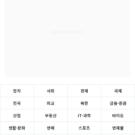
정치
사회
경제
국제
전국
외교
북한
금융·증권
산업
부동산
IT·과학
바이오
생활·문화
연예
스포츠
연재물