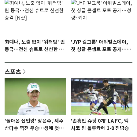
최예나, 노출 없이 '워터밤' 퀸
'JYP 걸그룹' 아워벌스데이,
등극…전신 슈트로 신선한 충
첫 싱글 콘셉트 포토 공개…청
격 [N샷]
량·키치
스포츠
'돌아온 신인왕' 장은수, 제주
'손흥민 슈팅 0개' LA FC, 멕
삼다수 역전 우승…생애 첫승
시코 팀 톨루카에 1-0 진땀승
감격