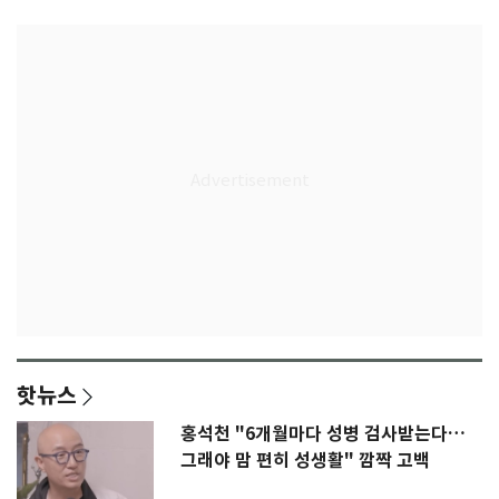
핫뉴스
홍석천 "6개월마다 성병 검사받는다…
그래야 맘 편히 성생활" 깜짝 고백