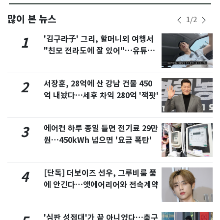
많이 본 뉴스
1
/
2
'김구라子' 그리, 할머니외 여행서
1
"친모 전라도에 잘 있어"…유튜브
서 언급
서장훈, 28억에 산 강남 건물 450
2
억 내놨다…세후 차익 280억 '잭팟'
에어컨 하루 종일 틀면 전기료 29만
3
원…450kWh 넘으면 '요금 폭탄'
[단독] 더보이즈 선우, 그루비룸 품
4
에 안긴다…앳에어리어와 전속계약
'심판 성접대'가 끝 아니었다…축구