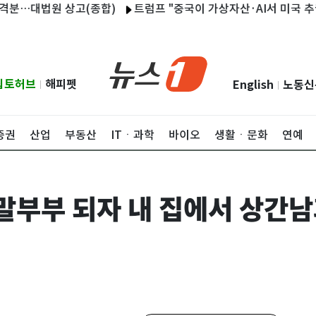
대법원 상고(종합)
트럼프 "중국이 가상자산·AI서 미국 추월하게 
립토허브
해피펫
English
노동신
|
|
증권
산업
부동산
ITㆍ과학
바이오
생활ㆍ문화
연예
말부부 되자 내 집에서 상간남