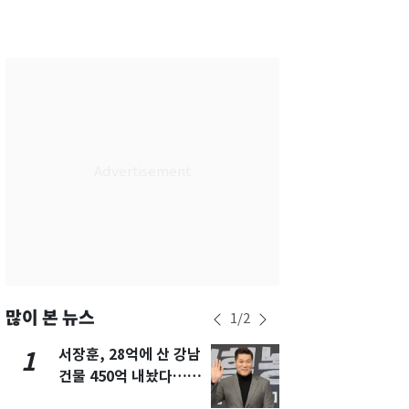
서울
30
℃
부산
27
℃
대구
28
℃
인천
29
℃
광주
29
℃
대전
27
℃
울산
27
℃
강릉
25
℃
제주
28
℃
많이 본 뉴스
1
/
2
서장훈, 28억에 산 강남
13호 태풍 '
1
6
건물 450억 내놨다…세
키나와·가고
후 차익 280억 '잭팟'
근…26만명