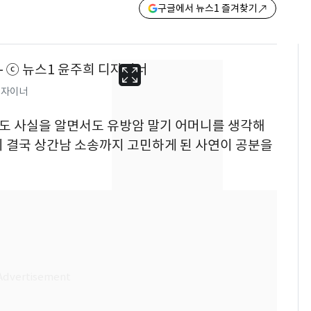
구글에서 뉴스1 즐겨찾기
디자이너
 외도 사실을 알면서도 유방암 말기 어머니를 생각해
이 결국 상간남 소송까지 고민하게 된 사연이 공분을
13호 태풍 '돌핀' 日오
6
키나와·가고시마현 접
근…26만명 대피령