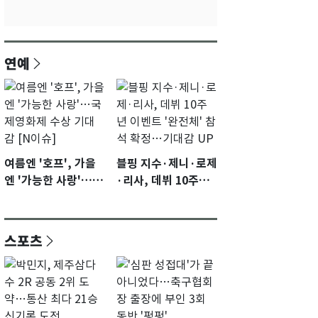
연예
여름엔 '호프', 가을
블핑 지수·제니·로제
엔 '가능한 사랑'…국
·리사, 데뷔 10주년
제영화제 수상 기대
이벤트 '완전체' 참석
감 [N이슈]
확정…기대감 UP
스포츠