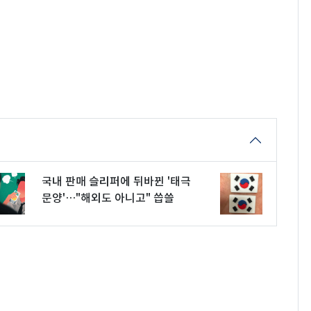
국내 판매 슬리퍼에 뒤바뀐 '태극
문양'…"해외도 아니고" 씁쓸