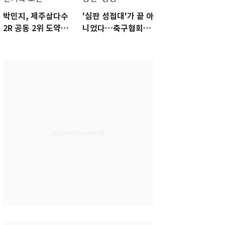
박민지, 제주삼다수
'심판 성접대'가 끝 아
2R 공동 2위 도약…
니었다…축구협회장
통산 최다 21승 신기
출장에 부인 3회 동반
록 도전
'펑펑'