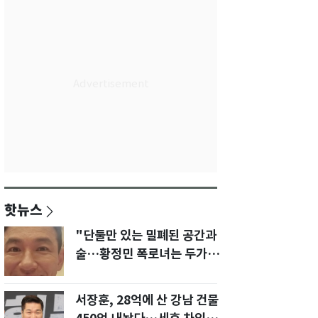
핫뉴스
"단둘만 있는 밀폐된 공간과
술…황정민 폭로녀는 두가지
에 집착했다"
서장훈, 28억에 산 강남 건물