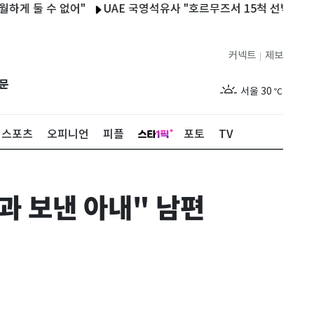
둘 수 없어"
UAE 국영석유사 "호르무즈서 15척 선박 피격…1명 
커넥트
제보
|
제주
28
℃
문
서울
30
℃
부산
27
℃
스포츠
오피니언
피플
포토
TV
대구
28
℃
인천
29
℃
과 보낸 아내" 남편
광주
29
℃
대전
27
℃
울산
27
℃
강릉
25
℃
제주
28
℃