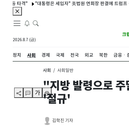
등 타격"
"대통령은 세입자" 美법원 연회장 판결에 트럼프 격분…
크
2026.8.7 (금)
사회
정치
경제
국제
전국
외교
북한
금융ㆍ
사회
사회일반
"지방 발령으로 주
가
'절규'
김학진 기자