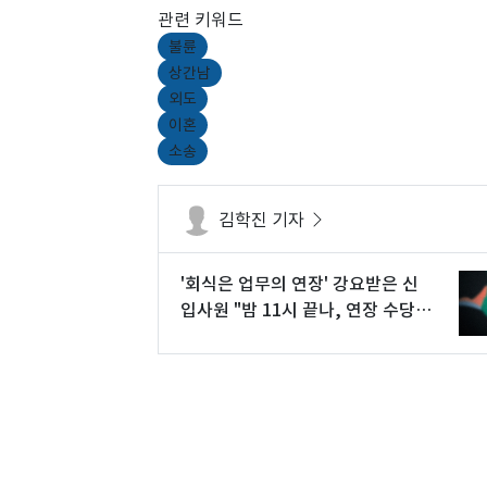
관련 키워드
불륜
상간남
외도
이혼
소송
김학진 기자
'회식은 업무의 연장' 강요받은 신
입사원 "밤 11시 끝나, 연장 수당
달라"