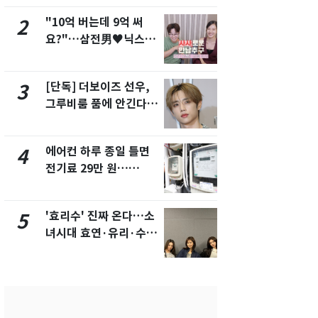
"10억 버는데 9억 써
"캐리비안 
2
7
요?"…삼전男♥닉스女
의실에 남자
3:3 단체소개팅 예능 화
요"…경찰 
제
[단독] 더보이즈 선우,
[단독]중수
3
8
그루비룸 품에 안긴다…
수사관 경력
앳에어리어와 전속계약
진…법무사·
택' 유지
에어컨 하루 종일 틀면
전남광주 화
4
9
전기료 29만 원…
교통사고로 
450kWh 넘으면 '요금
지…6명 부
폭탄'
'효리수' 진짜 온다…소
축구협회, 
5
10
녀시대 효연·유리·수영
들 10여명 대
유닛 출격 [N이슈]
대' 의혹…
픽 예선 등