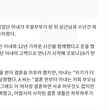
"캐리비안 베이 여자 탈
7
의실에 남자가 있어
요"…경찰 수사
이었던 아내가 주말부부가 된 뒤 상간남과 수년간 외
[단독]중수청 가는 검찰
8
올라왔다.
수사관 경력 합산 추
진…법무사·집행관 '혜
전인 아내와 12년 가까운 시간을 함께했다고 운을 뗐
택' 유지
전남광주 화정역 인근서
9
 하던 아내의 고백으로 만나기 시작해 코로나19가 한
교통사고로 40대 심정
지…6명 부상
을 받아 결혼을 미루려 했지만, 아내는 "자기가 더
축구협회, 외국인 심판
10
명했다. A 씨는 "결혼 전부터 아내는 저희 부모님
들 10여명 대상 '성 접
고 그래도 이 여자랑 결혼하면 서로 아무것도 없지만
대' 의혹…월드컵·올림
픽 예선 등
 예뻤고, 어렵사리 시작된 결혼 생활은 하루하루가