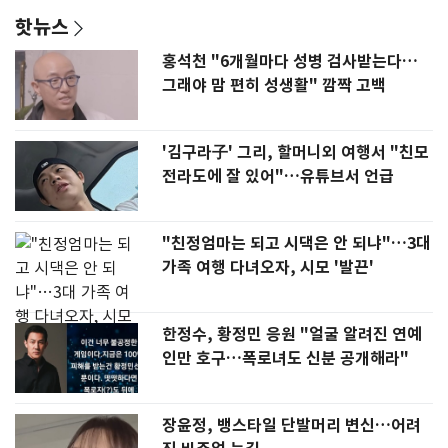
핫뉴스
홍석천 "6개월마다 성병 검사받는다…
그래야 맘 편히 성생활" 깜짝 고백
'김구라子' 그리, 할머니외 여행서 "친모
전라도에 잘 있어"…유튜브서 언급
"친정엄마는 되고 시댁은 안 되냐"…3대
가족 여행 다녀오자, 시모 '발끈'
한정수, 황정민 응원 "얼굴 알려진 연예
인만 호구…폭로녀도 신분 공개해라"
장윤정, 뱅스타일 단발머리 변신…어려