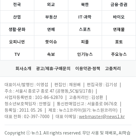
전국
외교
북한
금융·증권
산업
부동산
IT·과학
바이오
생활·문화
연예
스포츠
연재물
오피니언
핫이슈
피플
포토
TV
속보
인기뉴스
주요뉴스
회사소개
광고/제휴·구매문의
이용약관·정책
고충처리
대표이사/발행인 : 이영섭
|
편집인 : 채원배
|
편집국장 : 김기성
|
주소 : 서울시 종로구 종로 47 (공평동,SC빌딩17층)
|
사업자등록번호 : 101-86-62870
|
고충처리인 : 김성환
|
청소년보호책임자 : 안병길
|
통신판매업신고 : 서울종로 0676호
|
등록일 : 2011. 05. 26
|
제호 : 뉴스1코리아(읽기: 뉴스원코리아)
|
대표 전화 : 02-397-7000
|
대표 이메일 :
webmaster@news1.kr
Copyright ⓒ 뉴스1. All rights reserved. 무단 사용 및 재배포, AI학습