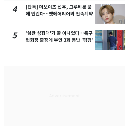
[단독] 더보이즈 선우, 그루비룸 품
4
에 안긴다…앳에어리어와 전속계약
'심판 성접대'가 끝 아니었다…축구
5
협회장 출장에 부인 3회 동반 '펑펑'