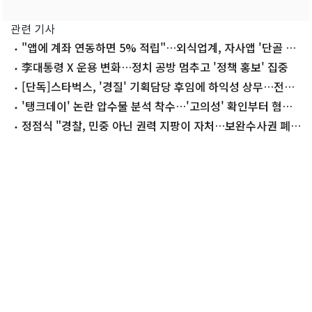
관련 기사
"앱에 계좌 연동하면 5% 적립"…외식업계, 자사앱 '단골 잡
기' 경쟁
李대통령 X 운용 변화…정치 공방 멈추고 '정책 홍보' 집중
[단독]스타벅스, '경질' 기획담당 후임에 하익성 상무…전직
임원 재영입
'탱크데이' 논란 압수물 분석 착수…'고의성' 확인부터 혐의
입증 난관
정점식 "경찰, 민중 아닌 권력 지팡이 자처…보완수사권 폐지
해도 되나"