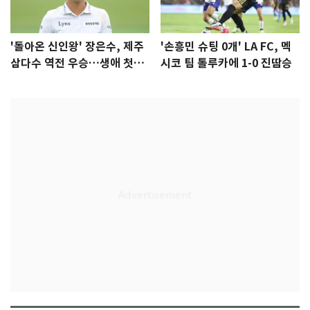
'돌아온 신인왕' 장은수, 제주
'손흥민 슈팅 0개' LA FC, 멕
삼다수 역전 우승…생애 첫승
시코 팀 톨루카에 1-0 진땀승
감격