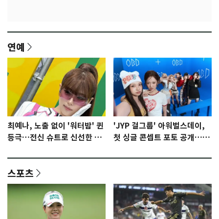
연예
최예나, 노출 없이 '워터밤' 퀸
'JYP 걸그룹' 아워벌스데이,
등극…전신 슈트로 신선한 충
첫 싱글 콘셉트 포토 공개…청
격 [N샷]
량·키치
스포츠