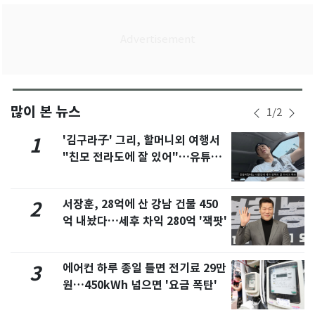
많이 본 뉴스
1
/
2
'김구라子' 그리, 할머니외 여행서
1
"친모 전라도에 잘 있어"…유튜브
서 언급
서장훈, 28억에 산 강남 건물 450
2
억 내놨다…세후 차익 280억 '잭팟'
에어컨 하루 종일 틀면 전기료 29만
3
원…450kWh 넘으면 '요금 폭탄'