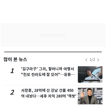
많이 본 뉴스
1
/
2
'김구라子' 그리, 할머니와 여행서
1
"친모 전라도에 잘 있어"…유튜브
서 언급
서장훈, 28억에 산 강남 건물 450
2
억 내놨다…세후 차익 280억 '잭팟'