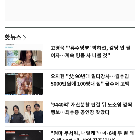
핫뉴스
고영욱 "'류수영♥' 박하선, 감당 안 될
여자…계속 명품 사 나를 것"
오지헌 "父 90년대 일타강사…월수입
5000만원에 100평대 집" 금수저 고백
'9440억' 재산분할 판결 뒤 노소영 깜짝
행보…최수종 공연장 찾았다
"엄마 무서워, 내릴래"…4·6세 두 딸 태