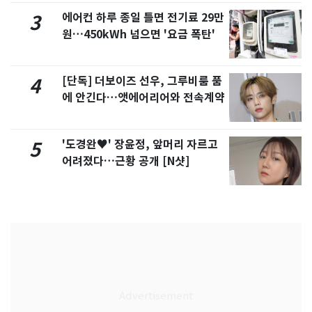
에어컨 하루 종일 틀면 전기료 29만
3
원…450kWh 넘으면 '요금 폭탄'
[단독] 더보이즈 선우, 그루비룸 품
4
에 안긴다…앳에어리어와 전속계약
'도경완♥' 장윤정, 앞머리 자르고
5
어려졌다…근황 공개 [N샷]