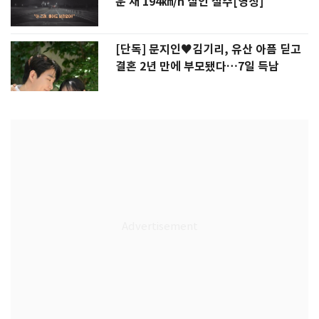
운 채 194㎞/h 살인 질주[영상]
[단독] 문지인♥김기리, 유산 아픔 딛고
결혼 2년 만에 부모됐다…7일 득남