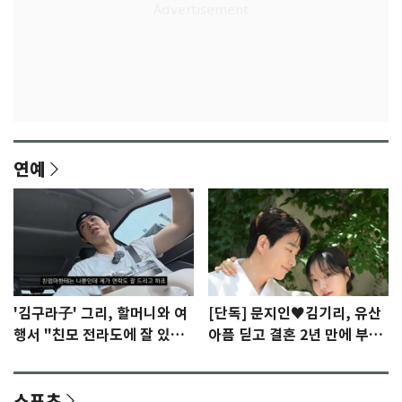
연예
'김구라子' 그리, 할머니와 여
[단독] 문지인♥김기리, 유산
행서 "친모 전라도에 잘 있
아픔 딛고 결혼 2년 만에 부모
어"…유튜브서 언급
됐다…7일 득남
스포츠