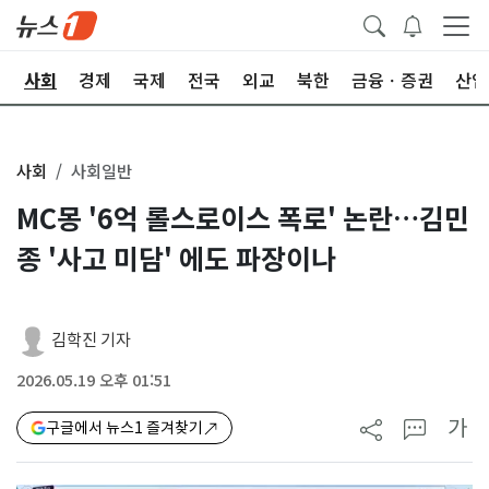
치
사회
경제
국제
전국
외교
북한
금융ㆍ증권
산업
사회
사회일반
MC몽 '6억 롤스로이스 폭로' 논란…김민
종 '사고 미담' 에도 파장이나
김학진 기자
2026.05.19 오후 01:51
가
구글에서 뉴스1 즐겨찾기