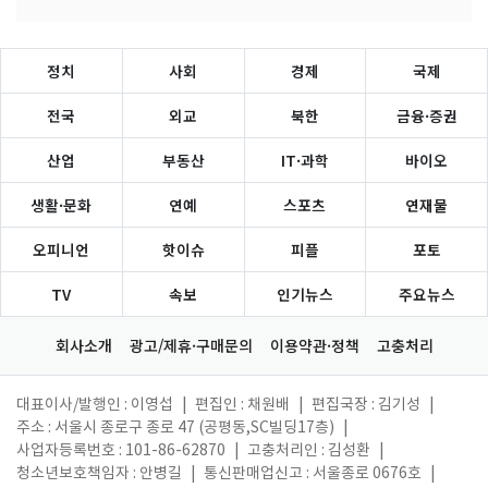
정치
사회
경제
국제
전국
외교
북한
금융·증권
산업
부동산
IT·과학
바이오
생활·문화
연예
스포츠
연재물
오피니언
핫이슈
피플
포토
TV
속보
인기뉴스
주요뉴스
회사소개
광고/제휴·구매문의
이용약관·정책
고충처리
대표이사/발행인 : 이영섭
|
편집인 : 채원배
|
편집국장 : 김기성
|
주소 : 서울시 종로구 종로 47 (공평동,SC빌딩17층)
|
사업자등록번호 : 101-86-62870
|
고충처리인 : 김성환
|
청소년보호책임자 : 안병길
|
통신판매업신고 : 서울종로 0676호
|