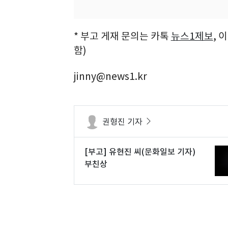
* 부고 게재 문의는 카톡
뉴스1제보
, 
함)
jinny@news1.kr
권형진 기자
[부고] 유현진 씨(문화일보 기자)
부친상