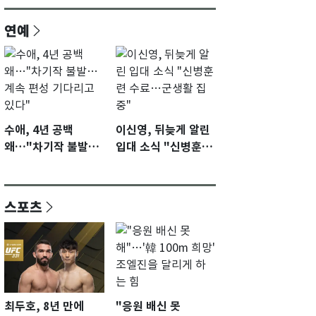
연예
수애, 4년 공백
이신영, 뒤늦게 알린
왜…"차기작 불발…
입대 소식 "신병훈련
계속 편성 기다리고
수료…군생활 집중"
있다"
스포츠
최두호, 8년 만에
"응원 배신 못