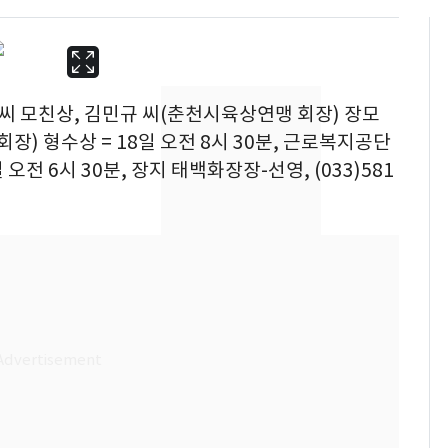
 씨 모친상, 김민규 씨(춘천시육상연맹 회장) 장모
장) 형수상 = 18일 오전 8시 30분, 근로복지공단
오전 6시 30분, 장지 태백화장장-선영, (033)581
2차 공공기관 지방이전
6
발표 임박…"나주 혁신
도시 최적"
"캐리비안 베이 여자 탈
7