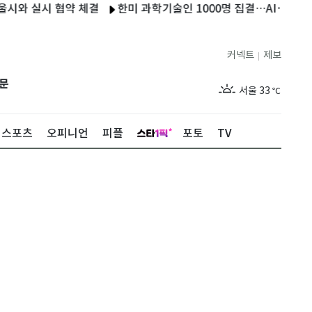
 실시 협약 체결
한미 과학기술인 1000명 집결…AI·우주 공동
커넥트
제보
|
제주
29
℃
문
서울
33
℃
부산
32
℃
스포츠
오피니언
피플
포토
TV
대구
33
℃
인천
35
℃
광주
34
℃
대전
32
℃
울산
30
℃
강릉
30
℃
제주
29
℃