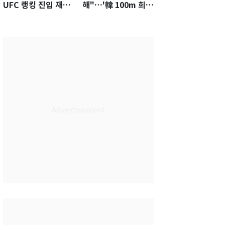
UFC 랭킹 진입 재도
해"…'韓 100m 희
전…9월 핏불과 대결
망' 조엘진을 달리게
하는 힘