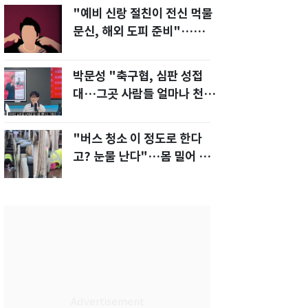
"예비 신랑 절친이 전신 먹물
문신, 해외 도피 준비"…예비
신부 '혼란'
박문성 "축구협, 심판 성접
대…그곳 사람들 얼마나 천박
한지 보여준 것"
"버스 청소 이 정도로 한다
고? 눈물 난다"…몸 밀어 넣
은 노동자 '감동'