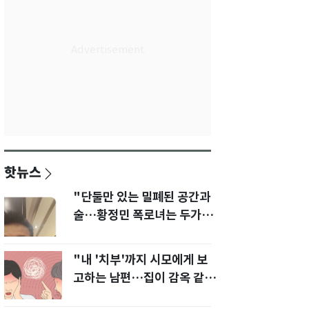
핫뉴스
"단둘만 있는 밀폐된 공간과
술…황정민 폭로녀는 두가지
에 집착했다"
"내 '치부'까지 시모에게 보
고하는 남편…집이 감옥 같
다" 아내 고통