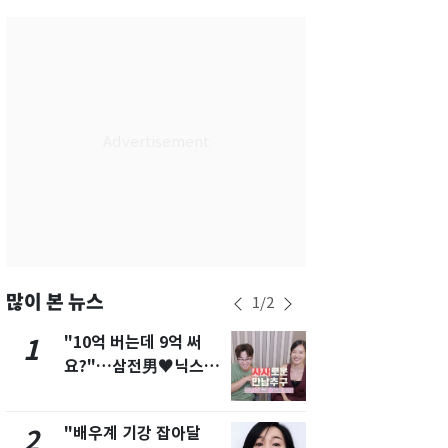
서울
33
℃
부산
32
℃
대구
33
℃
인천
35
℃
광주
34
℃
대전
32
℃
울산
30
℃
강릉
30
℃
많이 본 뉴스
1
/
2
제주
29
℃
"10억 버는데 9억 써
2차 공공기
1
6
요?"…삼전男♥닉스女
발표 임박…
3:3 단체소개팅 예능 화
도시 최적"
제
"배우계 기강 잡아달
"캐리비안 
2
7