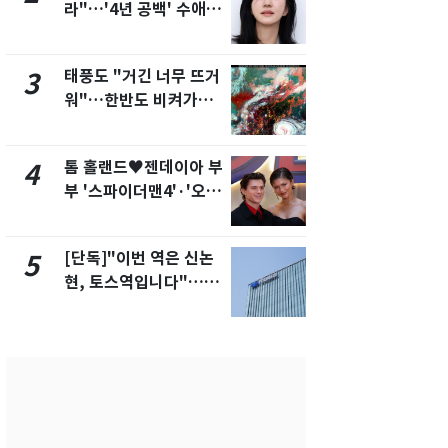
라"…'4년 공백' 수애,
의실에 남자
SNS 오픈·프로필 공개
요"…경찰 
화제
태풍도 "거긴 너무 뜨거
에어컨 하루
3
8
워"…한반도 비켜가는
전기료 29만
'돌핀'과 '찬홈'
450kWh 
폭탄'
톰 홀랜드♥젠데이아 부
2600만명 
4
9
부 '스파이더맨4'·'오디
나나킥 베이
세이'로 극장 장악
의 깜짝 선물
[단독]"이번 역은 신논
축구협회, 
5
10
현, 토스역입니다"…서
들 10여명 대
울 지하철에 토스 이름
대' 의혹…
새겼다
픽 예선 등