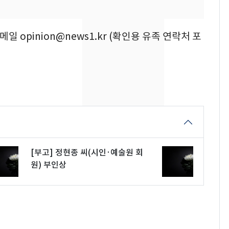
의실에 남자가 있어
요"…경찰 수사
이메일 opinion@news1.kr (확인용 유족 연락처 포
에어컨 하루 종일 틀면
8
전기료 29만 원…
450kWh 넘으면 '요금
폭탄'
2600만명 사로잡은 '바
9
나나킥 베이비'…농심
의 깜짝 선물
축구협회, 외국인 심판
10
들 10여명 대상 '성 접
[부고] 정현종 씨(시인·예술원 회
대' 의혹…월드컵·올림
원) 부인상
픽 예선 등