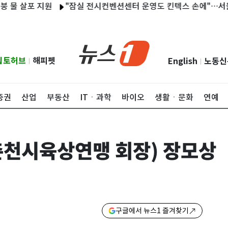
 살포 지원
"잠실 전시컨벤션센터 운영도 킨텍스 손에"…서울시와
립토허브
해피펫
English
노동신
|
|
증권
산업
부동산
ITㆍ과학
바이오
생활ㆍ문화
연예
(춘천시육상연맹 회장) 장모상
구글에서 뉴스1 즐겨찾기