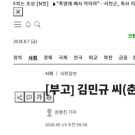
바치는 초상 [N컷]
"폭염에 폐사 막아라"…서천군, 축사 지붕 물
크
2026.8.7 (금)
사회
정치
경제
국제
전국
외교
북한
금융ㆍ
사회
사회일반
[부고] 김민규 씨
가
권형진 기자
2026.05.19 오전 09:39