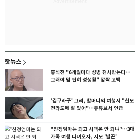
핫뉴스
홍석천 "6개월마다 성병 검사받는다…
그래야 맘 편히 성생활" 깜짝 고백
'김구라子' 그리, 할머니외 여행서 "친모
전라도에 잘 있어"…유튜브서 언급
"친정엄마는 되고 시댁은 안 되냐"…3대
가족 여행 다녀오자, 시모 '발끈'