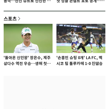
등극…전신 슈트로 신선한 충
첫 싱글 콘셉트 포토 공개…청
격 [N샷]
량·키치
스포츠
'돌아온 신인왕' 장은수, 제주
'손흥민 슈팅 0개' LA FC, 멕
삼다수 역전 우승…생애 첫승
시코 팀 톨루카에 1-0 진땀승
감격