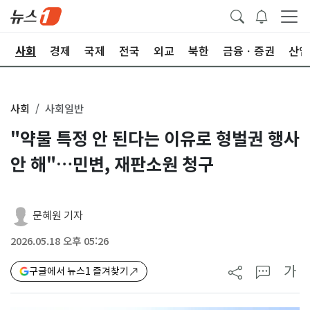
치
사회
경제
국제
전국
외교
북한
금융ㆍ증권
산업
사회
사회일반
"약물 특정 안 된다는 이유로 형벌권 행사
안 해"…민변, 재판소원 청구
문혜원 기자
2026.05.18 오후 05:26
가
구글에서 뉴스1 즐겨찾기