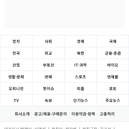
정치
사회
경제
국제
전국
외교
북한
금융·증권
산업
부동산
IT·과학
바이오
생활·문화
연예
스포츠
연재물
오피니언
핫이슈
피플
포토
TV
속보
인기뉴스
주요뉴스
회사소개
광고/제휴·구매문의
이용약관·정책
고충처리