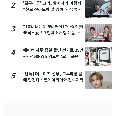
'김구라子' 그리, 할머니외 여행서
2
"친모 전라도에 잘 있어"…유튜브
서 언급
"10억 버는데 9억 써요?"…삼전男
3
♥닉스女 3:3 단체소개팅 예능 화
제
에어컨 하루 종일 틀면 전기료 29만
4
원…450kWh 넘으면 '요금 폭탄'
[단독] 더보이즈 선우, 그루비룸 품
5
에 안긴다…앳에어리어와 전속계약