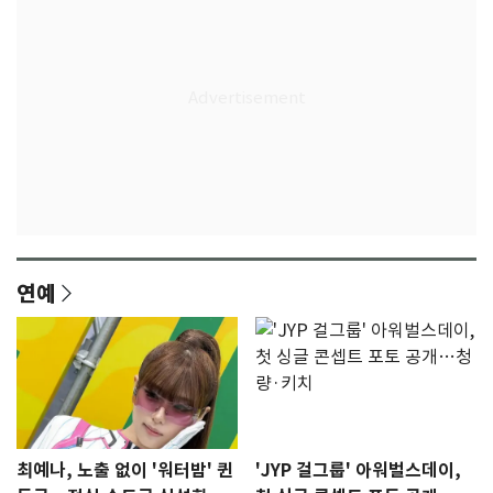
연예
최예나, 노출 없이 '워터밤' 퀸
'JYP 걸그룹' 아워벌스데이,