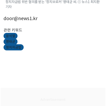
정치자금법 위반 혐의를 받는 '정치브로커' 명태균 씨. ⓒ 뉴스1 최지환
기자
door@news1.kr
관련 키워드
윤석열
명태균
정치자금법