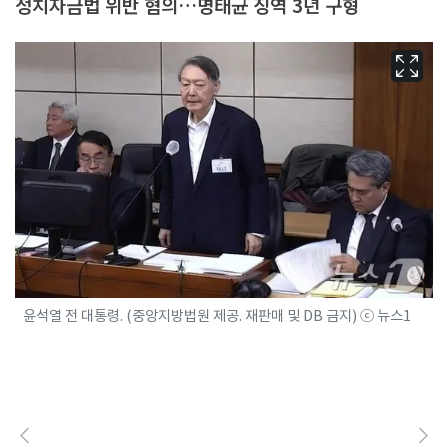
정치자금법 위반 혐의…명태균 징역 3년 구형
윤석열 전 대통령. (중앙지방법원 제공. 재판매 및 DB 금지) ⓒ 뉴스1