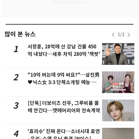
많이 본 뉴스
1
/
2
서장훈, 28억에 산 강남 건물 450
1
억 내놨다…세후 차익 280억 '잭팟'
"10억 버는데 9억 써요?"…삼전男
2
♥닉스女 3:3 단체소개팅 예능 화
제
[단독] 더보이즈 선우, 그루비룸 품
3
에 안긴다…앳에어리어와 전속계약
'효리수' 진짜 온다…소녀시대 효연
4
·유리·수영 유닛 출격 [N이슈]