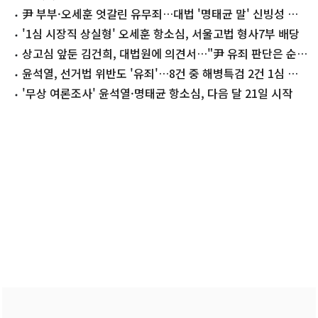
尹 부부·오세훈 엇갈린 유무죄…대법 '명태균 말' 신빙성 판
단에 달렸다
'1심 시장직 상실형' 오세훈 항소심, 서울고법 형사7부 배당
상고심 앞둔 김건희, 대법원에 의견서…"尹 유죄 판단은 순환
논법"
윤석열, 선거법 위반도 '유죄'…8건 중 해병특검 2건 1심 남
아
'무상 여론조사' 윤석열·명태균 항소심, 다음 달 21일 시작