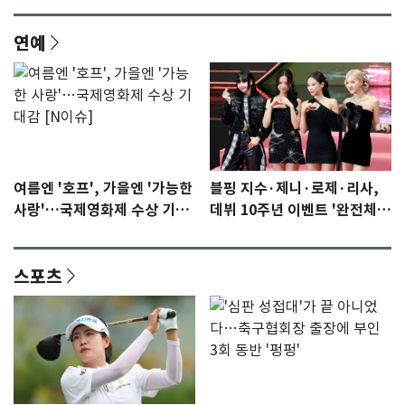
연예
여름엔 '호프', 가을엔 '가능한
블핑 지수·제니·로제·리사,
사랑'…국제영화제 수상 기대
데뷔 10주년 이벤트 '완전체'
감 [N이슈]
참석 확정…기대감 UP
스포츠