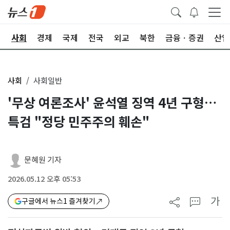
치
사회
경제
국제
전국
외교
북한
금융ㆍ증권
산업
사회
사회일반
'무상 여론조사' 윤석열 징역 4년 구형…
특검 "정당 민주주의 훼손"
문혜원 기자
2026.05.12 오후 05:53
가
구글에서 뉴스1 즐겨찾기