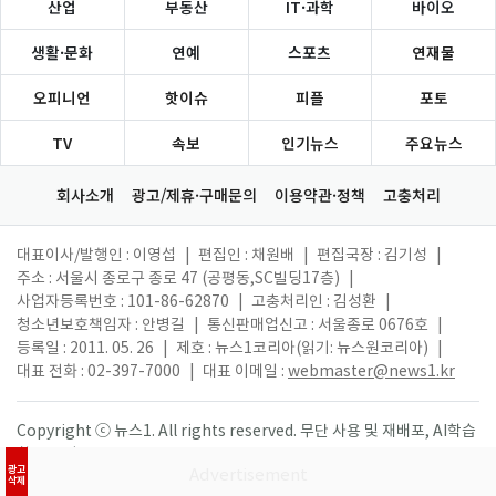
산업
부동산
IT·과학
바이오
생활·문화
연예
스포츠
연재물
오피니언
핫이슈
피플
포토
TV
속보
인기뉴스
주요뉴스
회사소개
광고/제휴·구매문의
이용약관·정책
고충처리
대표이사/발행인 : 이영섭
|
편집인 : 채원배
|
편집국장 : 김기성
|
주소 : 서울시 종로구 종로 47 (공평동,SC빌딩17층)
|
사업자등록번호 : 101-86-62870
|
고충처리인 : 김성환
|
청소년보호책임자 : 안병길
|
통신판매업신고 : 서울종로 0676호
|
등록일 : 2011. 05. 26
|
제호 : 뉴스1코리아(읽기: 뉴스원코리아)
|
대표 전화 : 02-397-7000
|
대표 이메일 :
webmaster@news1.kr
Copyright ⓒ 뉴스1. All rights reserved. 무단 사용 및 재배포, AI학습
활용 금지.
광고
삭제