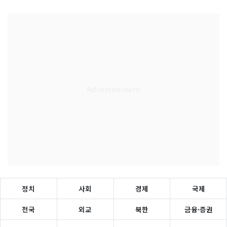
정치
사회
경제
국제
전국
외교
북한
금융·증권