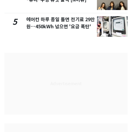
에어컨 하루 종일 틀면 전기료 29만
5
원…450kWh 넘으면 '요금 폭탄'