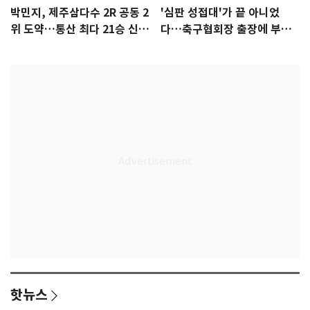
박민지, 제주삼다수 2R 공동 2
'심판 성접대'가 끝 아니었
위 도약…통산 최다 21승 신기
다…축구협회장 출장에 부인
록 도전
3회 동반 '펑펑'
핫뉴스