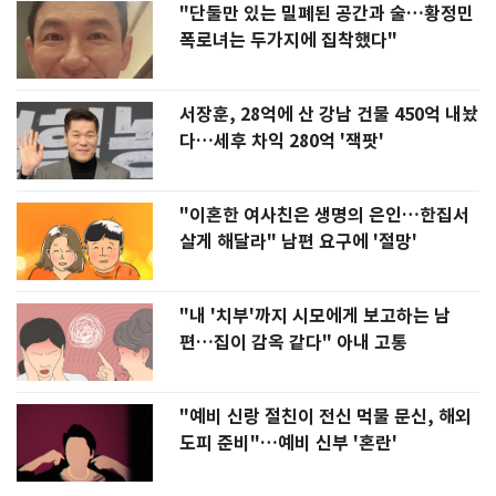
"단둘만 있는 밀폐된 공간과 술…황정민
폭로녀는 두가지에 집착했다"
서장훈, 28억에 산 강남 건물 450억 내놨
다…세후 차익 280억 '잭팟'
"이혼한 여사친은 생명의 은인…한집서
살게 해달라" 남편 요구에 '절망'
"내 '치부'까지 시모에게 보고하는 남
편…집이 감옥 같다" 아내 고통
"예비 신랑 절친이 전신 먹물 문신, 해외
도피 준비"…예비 신부 '혼란'