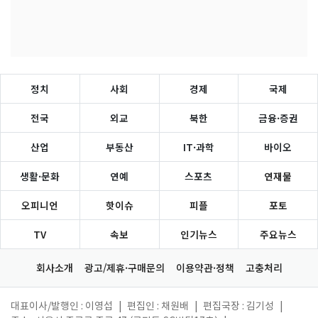
정치
사회
경제
국제
전국
외교
북한
금융·증권
산업
부동산
IT·과학
바이오
생활·문화
연예
스포츠
연재물
오피니언
핫이슈
피플
포토
TV
속보
인기뉴스
주요뉴스
회사소개
광고/제휴·구매문의
이용약관·정책
고충처리
대표이사/발행인 : 이영섭
|
편집인 : 채원배
|
편집국장 : 김기성
|