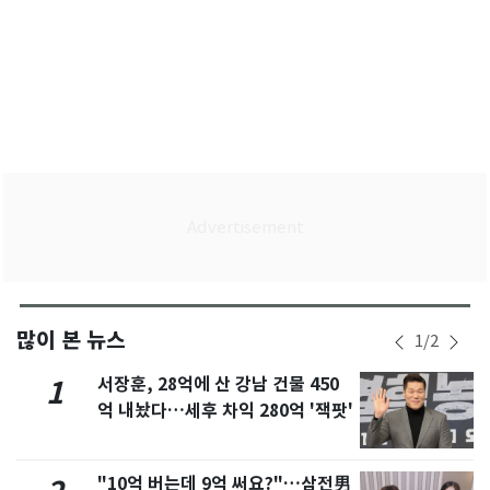
많이 본 뉴스
1
/
2
서장훈, 28억에 산 강남 건물 450
1
억 내놨다…세후 차익 280억 '잭팟'
"10억 버는데 9억 써요?"…삼전男