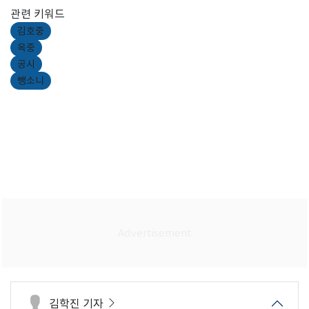
관련 키워드
김호중
옥중
공시
뺑소니
김학진 기자