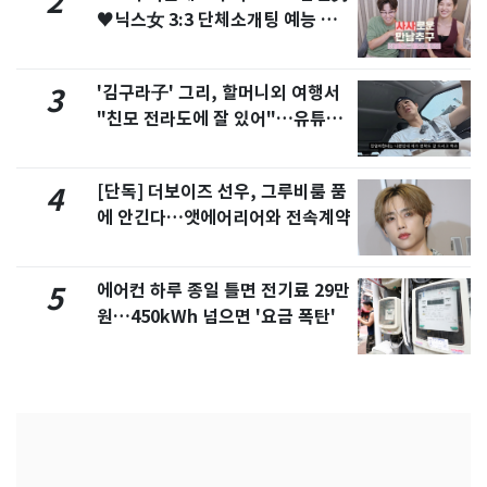
2
♥닉스女 3:3 단체소개팅 예능 화
제
'김구라子' 그리, 할머니외 여행서
3
"친모 전라도에 잘 있어"…유튜브
서 언급
[단독] 더보이즈 선우, 그루비룸 품
4
에 안긴다…앳에어리어와 전속계약
에어컨 하루 종일 틀면 전기료 29만
5
원…450kWh 넘으면 '요금 폭탄'