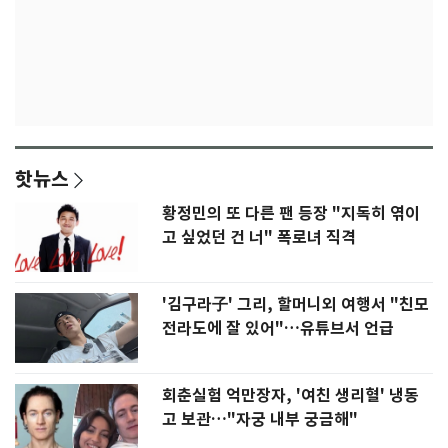
핫뉴스
황정민의 또 다른 팬 등장 "지독히 엮이
고 싶었던 건 너" 폭로녀 직격
'김구라子' 그리, 할머니외 여행서 "친모
전라도에 잘 있어"…유튜브서 언급
회춘실험 억만장자, '여친 생리혈' 냉동
고 보관…"자궁 내부 궁금해"