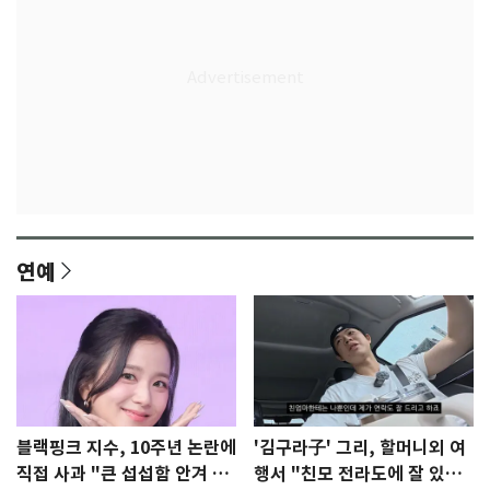
연예
블랙핑크 지수, 10주년 논란에
'김구라子' 그리, 할머니외 여
직접 사과 "큰 섭섭함 안겨 미
행서 "친모 전라도에 잘 있