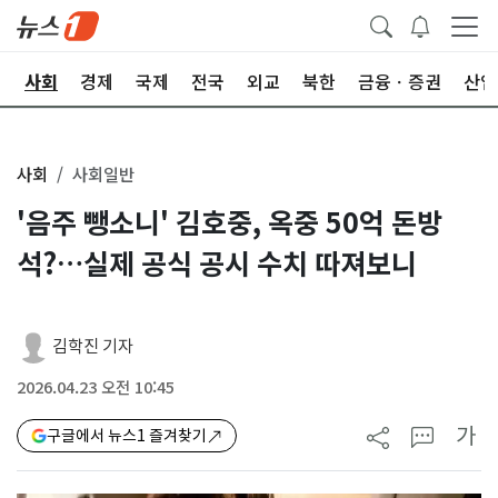
치
사회
경제
국제
전국
외교
북한
금융ㆍ증권
산업
사회
사회일반
'음주 뺑소니' 김호중, 옥중 50억 돈방
석?…실제 공식 공시 수치 따져보니
김학진 기자
2026.04.23 오전 10:45
가
구글에서 뉴스1 즐겨찾기