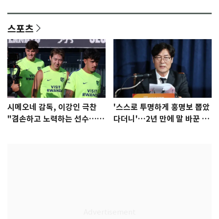
안"
어"…유튜브서 언급
스포츠
시메오네 감독, 이강인 극찬
'스스로 투명하게 홍명보 뽑았
"겸손하고 노력하는 선수…좋
다더니'…2년 만에 말 바꾼 이
은 첫인상"
임생