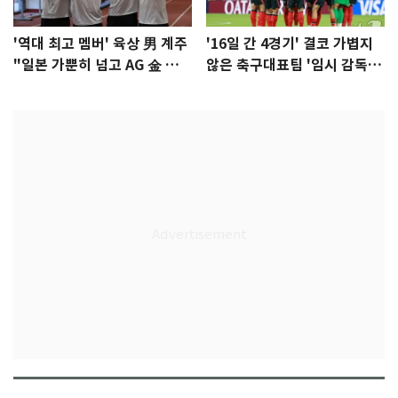
'역대 최고 멤버' 육상 男 계주
'16일 간 4경기' 결코 가볍지
"일본 가뿐히 넘고 AG 金 따겠
않은 축구대표팀 '임시 감독'
다"
무게