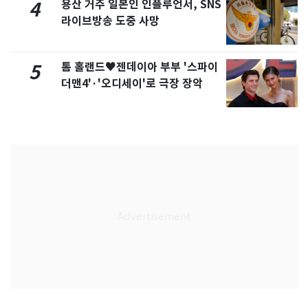
용산 거주 일본인 인플루언서, SNS
4
라이브방송 도중 사망
톰 홀랜드♥젠데이아 부부 '스파이
5
더맨4'·'오디세이'로 극장 장악