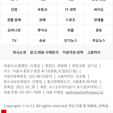
산업
부동산
IT·과학
바이오
생활·문화
연예
스포츠
연재물
오피니언
핫이슈
피플
포토
TV
속보
인기뉴스
주요뉴스
회사소개
광고/제휴·구매문의
이용약관·정책
고충처리
대표이사/발행인 : 이영섭
|
편집인 : 채원배
|
편집국장 : 김기성
|
주소 : 서울시 종로구 종로 47 (공평동,SC빌딩17층)
|
사업자등록번호 : 101-86-62870
|
고충처리인 : 김성환
|
청소년보호책임자 : 안병길
|
통신판매업신고 : 서울종로 0676호
|
등록일 : 2011. 05. 26
|
제호 : 뉴스1코리아(읽기: 뉴스원코리아)
|
대표 전화 : 02-397-7000
|
대표 이메일 :
webmaster@news1.kr
Copyright ⓒ 뉴스1. All rights reserved. 무단 사용 및 재배포, AI학습
활용 금지.