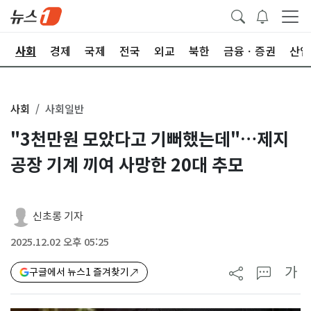
치
사회
경제
국제
전국
외교
북한
금융ㆍ증권
산업
사회
사회일반
"3천만원 모았다고 기뻐했는데"…제지
공장 기계 끼여 사망한 20대 추모
신초롱 기자
2025.12.02 오후 05:25
가
구글에서 뉴스1 즐겨찾기