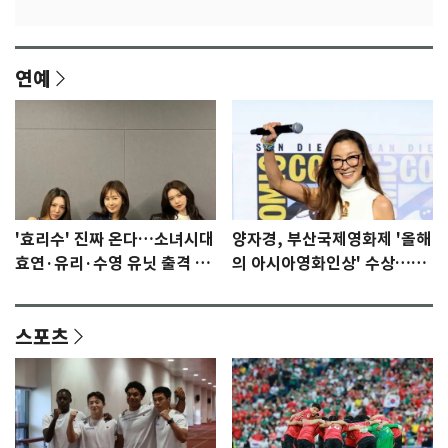
연예
'효리수' 진짜 온다…소녀시대
양자경, 부산국제영화제 '올해
효연·유리·수영 유닛 출격 [N
의 아시아영화인상' 수상…15
이슈]
년만에 부산 온다
스포츠