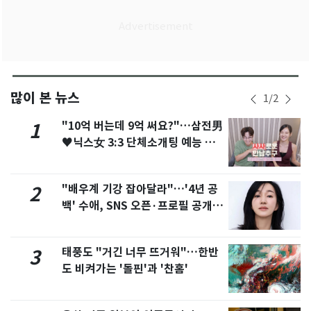
많이 본 뉴스
1
/
2
"10억 버는데 9억 써요?"…삼전男
1
♥닉스女 3:3 단체소개팅 예능 화
제
"배우계 기강 잡아달라"…'4년 공
2
백' 수애, SNS 오픈·프로필 공개
화제
태풍도 "거긴 너무 뜨거워"…한반
3
도 비켜가는 '돌핀'과 '찬홈'