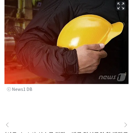
ⓒ News1 DB