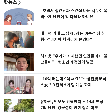
핫뉴스
"호텔서 상간남과 스킨십 나눈 시누이 목
격…제 남편이 입 다물라 하네요"
태국행 기내 그 남자, 잠든 여승객 성추
행…"바지에 체액까지 묻었다"
허지웅 "우리가 지지했던 인간들이 이 꼴
만들어"…형소법 개정안에 발끈
"10억 버는데 9억 써요?"…삼전男♥닉
스女 3:3 단체소개팅 예능 화제
유하진, 민낯도 반짝반짝…'14세 연상
예비남편' 강균성이 반한 청순 미모