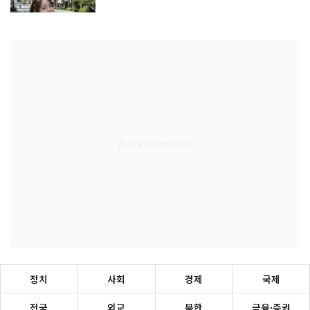
정치
사회
경제
국제
전국
외교
북한
금융·증권