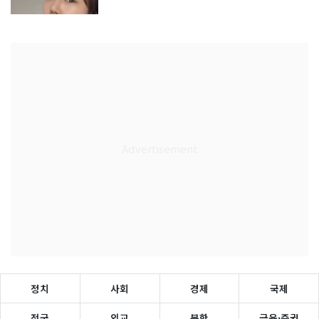
정치
사회
경제
국제
전국
외교
북한
금융·증권