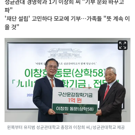
성균관대 경영학과 1기 이창희 씨 "기부 문화 바꾸고
파"
'재단 설립' 고민하다 모교에 기부…가족들 "뜻 계속 이
을 것"
왼쪽부터 유지범 성균관대학교 총장과 이창희 씨./성균관대학교 제공