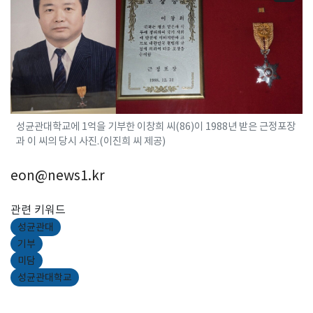
성균관대학교에 1억을 기부한 이창희 씨(86)이 1988년 받은 근정포장
과 이 씨의 당시 사진.(이진희 씨 제공)
eon@news1.kr
관련 키워드
성균관대
기부
미담
성균관대학교