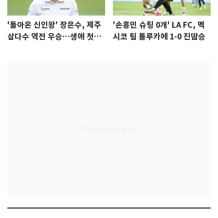
'돌아온 신인왕' 장은수, 제주
'손흥민 슈팅 0개' LA FC, 멕
삼다수 역전 우승…생애 첫승
시코 팀 톨루카에 1-0 진땀승
감격