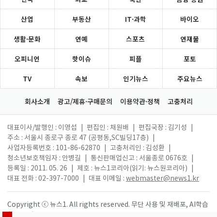
산업
부동산
IT·과학
바이오
생활·문화
연예
스포츠
연재물
오피니언
핫이슈
피플
포토
TV
속보
인기뉴스
주요뉴스
회사소개
광고/제휴·구매문의
이용약관·정책
고충처리
대표이사/발행인 : 이영섭
|
편집인 : 채원배
|
편집국장 : 김기성
|
주소 : 서울시 종로구 종로 47 (공평동,SC빌딩17층)
|
사업자등록번호 : 101-86-62870
|
고충처리인 : 김성환
|
청소년보호책임자 : 안병길
|
통신판매업신고 : 서울종로 0676호
|
등록일 : 2011. 05. 26
|
제호 : 뉴스1코리아(읽기: 뉴스원코리아)
|
대표 전화 : 02-397-7000
|
대표 이메일 :
webmaster@news1.kr
Copyright ⓒ 뉴스1. All rights reserved. 무단 사용 및 재배포, AI학습
활용 금지.