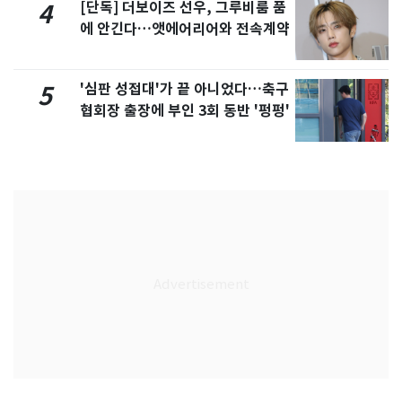
[단독] 더보이즈 선우, 그루비룸 품
4
에 안긴다…앳에어리어와 전속계약
'심판 성접대'가 끝 아니었다…축구
5
협회장 출장에 부인 3회 동반 '펑펑'