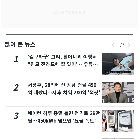
많이 본 뉴스
1
/
2
'김구라子' 그리, 할머니외 여행서
1
"친모 전라도에 잘 있어"…유튜브
서 언급
서장훈, 28억에 산 강남 건물 450
2
억 내놨다…세후 차익 280억 '잭팟'
에어컨 하루 종일 틀면 전기료 29만
3
원…450kWh 넘으면 '요금 폭탄'