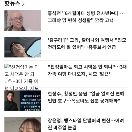
핫뉴스
홍석천 "6개월마다 성병 검사받는다…
그래야 맘 편히 성생활" 깜짝 고백
'김구라子' 그리, 할머니외 여행서 "친모
전라도에 잘 있어"…유튜브서 언급
"친정엄마는 되고 시댁은 안 되냐"…3대
가족 여행 다녀오자, 시모 '발끈'
한정수, 황정민 응원 "얼굴 알려진 연예
인만 호구…폭로녀도 신분 공개해라"
장윤정, 뱅스타일 단발머리 변신…어려
진 비주얼 눈길