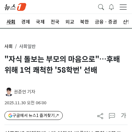
치
사회
경제
국제
전국
외교
북한
금융ㆍ증권
산업
사회
사회일반
"자식 돌보는 부모의 마음으로"…후배
위해 1억 쾌척한 '58학번' 선배
권준언 기자
2025.11.30 오전 06:00
가
구글에서 뉴스1 즐겨찾기