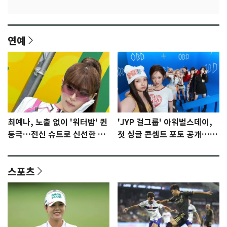
연예
최예나, 노출 없이 '워터밤' 퀸
'JYP 걸그룹' 아워벌스데이,
등극…전신 슈트로 신선한 충
첫 싱글 콘셉트 포토 공개…청
격 [N샷]
량·키치
스포츠