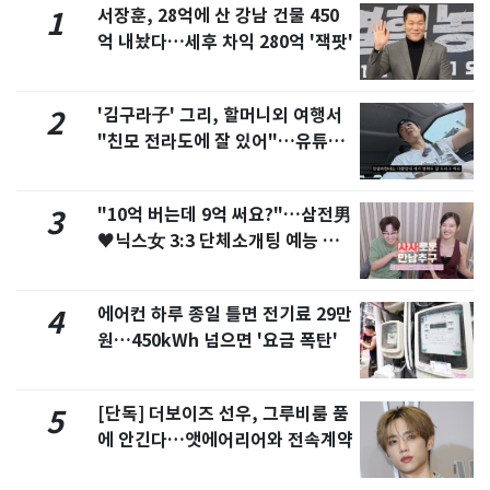
서장훈, 28억에 산 강남 건물 450
1
억 내놨다…세후 차익 280억 '잭팟'
'김구라子' 그리, 할머니외 여행서
2
"친모 전라도에 잘 있어"…유튜브
서 언급
"10억 버는데 9억 써요?"…삼전男
3
♥닉스女 3:3 단체소개팅 예능 화
제
에어컨 하루 종일 틀면 전기료 29만
4
원…450kWh 넘으면 '요금 폭탄'
[단독] 더보이즈 선우, 그루비룸 품
5
에 안긴다…앳에어리어와 전속계약