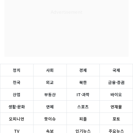
정치
사회
경제
국제
전국
외교
북한
금융·증권
산업
부동산
IT·과학
바이오
생활·문화
연예
스포츠
연재물
오피니언
핫이슈
피플
포토
TV
속보
인기뉴스
주요뉴스