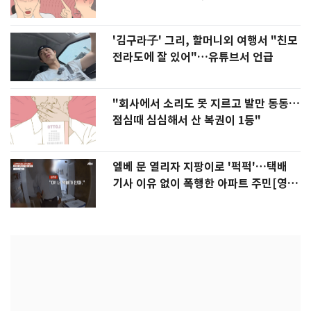
'김구라子' 그리, 할머니외 여행서 "친모
전라도에 잘 있어"…유튜브서 언급
"회사에서 소리도 못 지르고 발만 동동…
점심때 심심해서 산 복권이 1등"
엘베 문 열리자 지팡이로 '퍽퍽'…택배
기사 이유 없이 폭행한 아파트 주민[영
상]