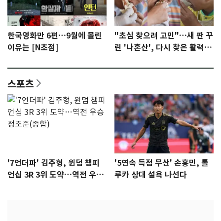
한국영화만 6편…9월에 몰린
"초심 찾으려 고민"…새 판 꾸
이유는 [N초점]
린 '나혼산', 다시 찾은 활력
[N초점]
스포츠
'7언더파' 김주형, 윈덤 챔피
'5연속 득점 무산' 손흥민, 톨
언십 3R 3위 도약…역전 우승
루카 상대 설욕 나선다
정조준(종합)