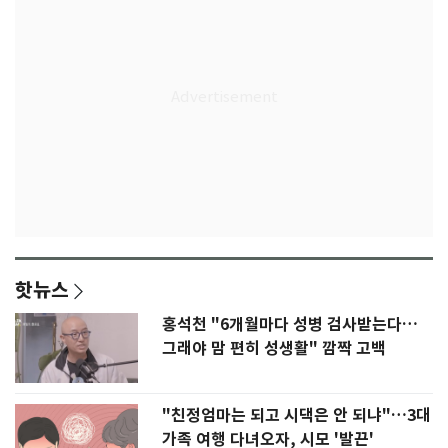
핫뉴스
홍석천 "6개월마다 성병 검사받는다…
그래야 맘 편히 성생활" 깜짝 고백
"친정엄마는 되고 시댁은 안 되냐"…3대
가족 여행 다녀오자, 시모 '발끈'