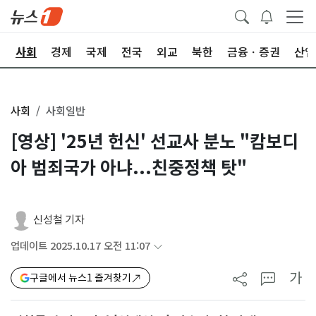
치
사회
경제
국제
전국
외교
북한
금융ㆍ증권
산업
사회
사회일반
[영상] '25년 헌신' 선교사 분노 "캄보디
아 범죄국가 아냐...친중정책 탓"
신성철 기자
업데이트 2025.10.17 오전 11:07
가
구글에서 뉴스1 즐겨찾기