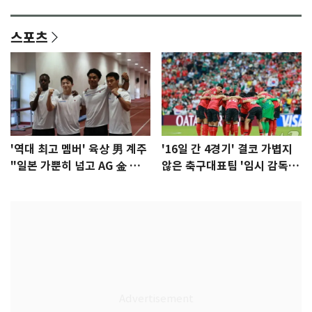
이슈]
년만에 부산 온다
스포츠
'역대 최고 멤버' 육상 男 계주
'16일 간 4경기' 결코 가볍지
"일본 가뿐히 넘고 AG 金 따겠
않은 축구대표팀 '임시 감독'
다"
무게