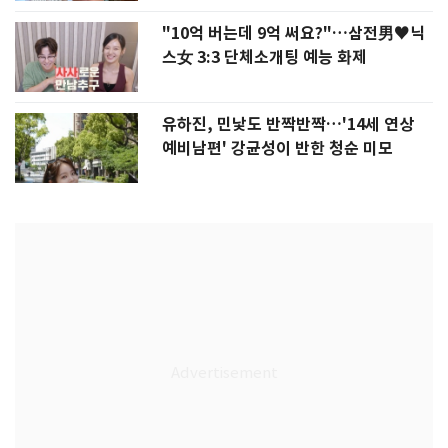
"10억 버는데 9억 써요?"…삼전男♥닉
스女 3:3 단체소개팅 예능 화제
유하진, 민낯도 반짝반짝…'14세 연상
예비남편' 강균성이 반한 청순 미모