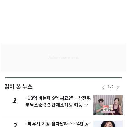
많이 본 뉴스
1
/
2
"10억 버는데 9억 써요?"…삼전男
1
♥닉스女 3:3 단체소개팅 예능 화
제
"배우계 기강 잡아달라"…'4년 공
2