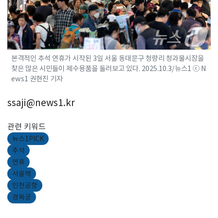
본격적인 추석 연휴가 시작된 3일 서울 동대문구 청량리 청과물시장을
찾은 많은 시민들이 제수용품을 둘러보고 있다. 2025.10.3/뉴스1 ⓒ N
ews1 권현진 기자
ssaji@news1.kr
관련 키워드
뉴스1PICK
추석
연휴
서울역
인천공항
경복궁