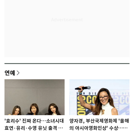
연예
'효리수' 진짜 온다…소녀시대
양자경, 부산국제영화제 '올해
효연·유리·수영 유닛 출격 [N
의 아시아영화인상' 수상…15