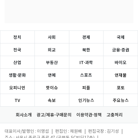
정치
사회
경제
국제
전국
외교
북한
금융·증권
산업
부동산
IT·과학
바이오
생활·문화
연예
스포츠
연재물
오피니언
핫이슈
피플
포토
TV
속보
인기뉴스
주요뉴스
회사소개
광고/제휴·구매문의
이용약관·정책
고충처리
대표이사/발행인 : 이영섭
|
편집인 : 채원배
|
편집국장 : 김기성
|
주소 : 서울시 종로구 종로 47 (공평동,SC빌딩17층)
|