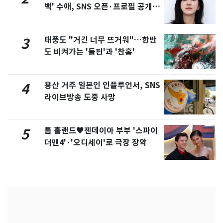
백' 수애, SNS 오픈·프로필 공개
화제
태풍도 "거긴 너무 뜨거워"…한반
3
도 비켜가는 '돌핀'과 '찬홈'
용산 거주 일본인 인플루언서, SNS
4
라이브방송 도중 사망
톰 홀랜드♥젠데이아 부부 '스파이
5
더맨4'·'오디세이'로 극장 장악