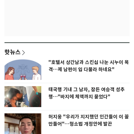
핫뉴스
"호텔서 상간남과 스킨십 나눈 시누이 목
격…제 남편이 입 다물라 하네요"
태국행 기내 그 남자, 잠든 여승객 성추
행…"바지에 체액까지 묻었다"
허지웅 "우리가 지지했던 인간들이 이 꼴
만들어"…형소법 개정안에 발끈