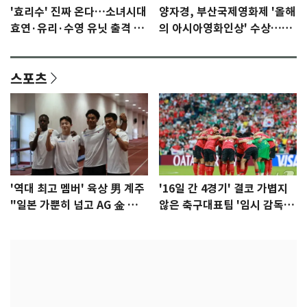
'효리수' 진짜 온다…소녀시대
양자경, 부산국제영화제 '올해
효연·유리·수영 유닛 출격 [N
의 아시아영화인상' 수상…15
이슈]
년만에 부산 온다
스포츠
'역대 최고 멤버' 육상 男 계주
'16일 간 4경기' 결코 가볍지
"일본 가뿐히 넘고 AG 金 따겠
않은 축구대표팀 '임시 감독'
다"
무게