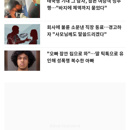
태국행 기내 그 남자, 잠든 여승객 성추
행…"바지에 체액까지 묻었다"
회사에 불륜 소문낸 직장 동료…경고하
자 "사모님께도 말씀드리겠다"
"오빠 잠깐 집으로 와"…딸 틱톡으로 유
인해 성폭행 복수한 아빠