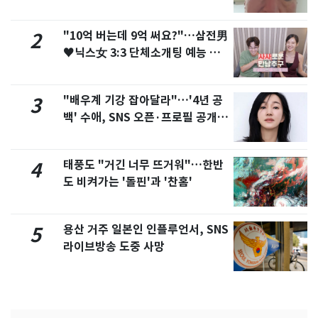
"10억 버는데 9억 써요?"…삼전男
2
♥닉스女 3:3 단체소개팅 예능 화
제
"배우계 기강 잡아달라"…'4년 공
3
백' 수애, SNS 오픈·프로필 공개
화제
태풍도 "거긴 너무 뜨거워"…한반
4
도 비켜가는 '돌핀'과 '찬홈'
용산 거주 일본인 인플루언서, SNS
5
라이브방송 도중 사망