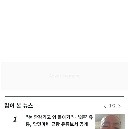
많이 본 뉴스
1
/
2
"눈 안감기고 입 돌아가"…'8혼' 유
1
퉁, 안면마비 근황 유튜브서 공개