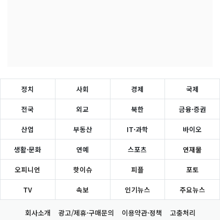
정치
사회
경제
국제
전국
외교
북한
금융·증권
산업
부동산
IT·과학
바이오
생활·문화
연예
스포츠
연재물
오피니언
핫이슈
피플
포토
TV
속보
인기뉴스
주요뉴스
회사소개
광고/제휴·구매문의
이용약관·정책
고충처리