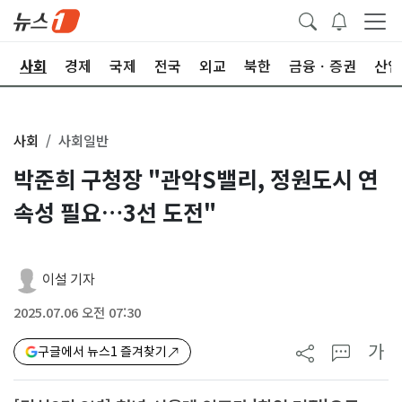
치
사회
경제
국제
전국
외교
북한
금융ㆍ증권
산업
사회
사회일반
박준희 구청장 "관악S밸리, 정원도시 연
속성 필요…3선 도전"
이설 기자
2025.07.06 오전 07:30
가
구글에서 뉴스1 즐겨찾기