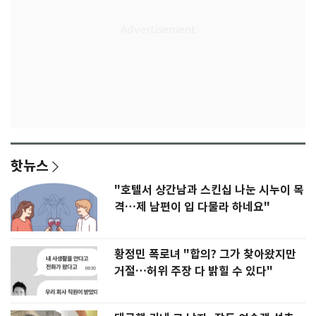
핫뉴스
"호텔서 상간남과 스킨십 나눈 시누이 목
격…제 남편이 입 다물라 하네요"
황정민 폭로녀 "합의? 그가 찾아왔지만
거절…허위 주장 다 밝힐 수 있다"