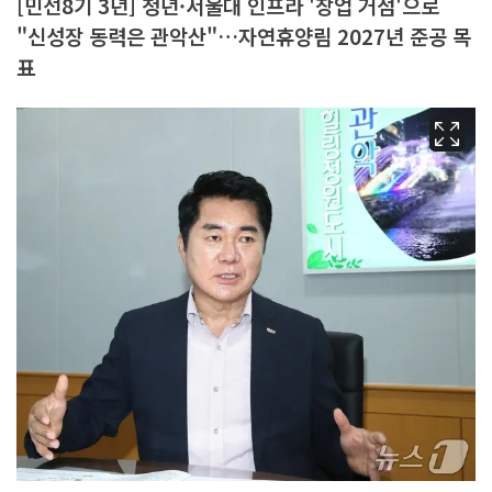
[민선8기 3년] 청년·서울대 인프라 '창업 거점'으로
"신성장 동력은 관악산"…자연휴양림 2027년 준공 목
표