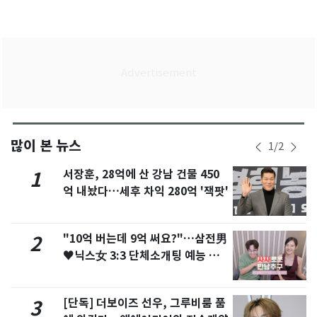
많이 본 뉴스
1
/
2
서장훈, 28억에 산 강남 건물 450
1
억 내놨다…세후 차익 280억 '잭팟'
"10억 버는데 9억 써요?"…삼전男
2
♥닉스女 3:3 단체소개팅 예능 화
제
[단독] 더보이즈 선우, 그루비룸 품
3