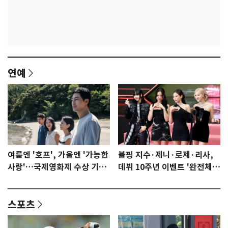
연예
여름엔 '호프', 가을엔 '가능한
블핑 지수·제니·로제·리사,
사랑'…국제영화제 수상 기대
데뷔 10주년 이벤트 '완전체'
감 [N이슈]
참석 확정…기대감 UP
스포츠