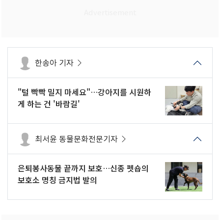
한송아 기자
"털 빡빡 밀지 마세요"…강아지를 시원하
게 하는 건 '바람길'
최서윤 동물문화전문기자
은퇴봉사동물 끝까지 보호…신종 펫숍의
보호소 명칭 금지법 발의