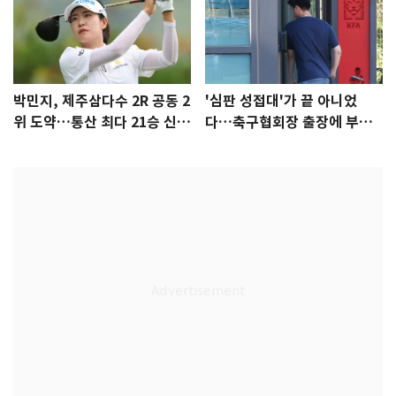
박민지, 제주삼다수 2R 공동 2
'심판 성접대'가 끝 아니었
위 도약…통산 최다 21승 신기
다…축구협회장 출장에 부인
록 도전
3회 동반 '펑펑'