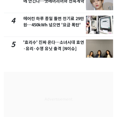
에 안긴다…앳에어리어와 전속계약
에어컨 하루 종일 틀면 전기료 29만
4
원…450kWh 넘으면 '요금 폭탄'
'효리수' 진짜 온다…소녀시대 효연
5
·유리·수영 유닛 출격 [N이슈]