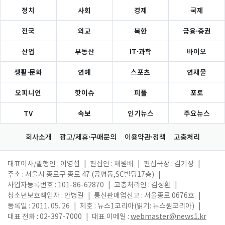
정치
사회
경제
국제
전국
외교
북한
금융·증권
산업
부동산
IT·과학
바이오
생활·문화
연예
스포츠
연재물
오피니언
핫이슈
피플
포토
TV
속보
인기뉴스
주요뉴스
회사소개
광고/제휴·구매문의
이용약관·정책
고충처리
대표이사/발행인 : 이영섭
|
편집인 : 채원배
|
편집국장 : 김기성
|
주소 : 서울시 종로구 종로 47 (공평동,SC빌딩17층)
|
사업자등록번호 : 101-86-62870
|
고충처리인 : 김성환
|
청소년보호책임자 : 안병길
|
통신판매업신고 : 서울종로 0676호
|
등록일 : 2011. 05. 26
|
제호 : 뉴스1코리아(읽기: 뉴스원코리아)
|
대표 전화 : 02-397-7000
|
대표 이메일 :
webmaster@news1.kr