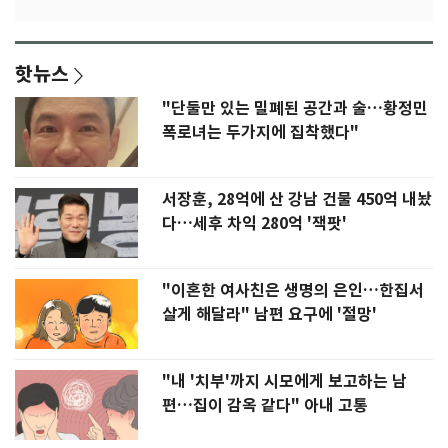
핫뉴스
"단둘만 있는 밀폐된 공간과 술…황정민
폭로녀는 두가지에 집착했다"
서장훈, 28억에 산 강남 건물 450억 내놨
다…세후 차익 280억 '잭팟'
"이혼한 여사친은 생명의 은인…한집서
살게 해달라" 남편 요구에 '절망'
"내 '치부'까지 시모에게 보고하는 남
편…집이 감옥 같다" 아내 고통