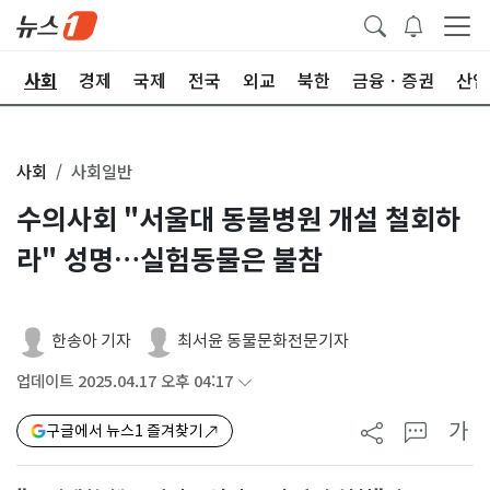
치
사회
경제
국제
전국
외교
북한
금융ㆍ증권
산업
사회
사회일반
수의사회 "서울대 동물병원 개설 철회하
라" 성명…실험동물은 불참
한송아 기자
최서윤 동물문화전문기자
업데이트 2025.04.17 오후 04:17
가
구글에서 뉴스1 즐겨찾기