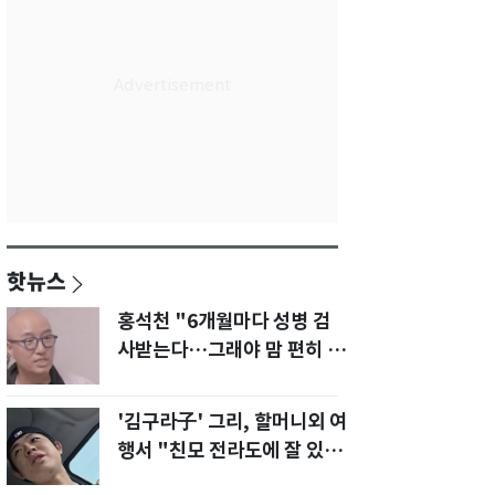
핫뉴스
홍석천 "6개월마다 성병 검
사받는다…그래야 맘 편히 성
생활" 깜짝 고백
'김구라子' 그리, 할머니외 여
행서 "친모 전라도에 잘 있
어"…유튜브서 언급