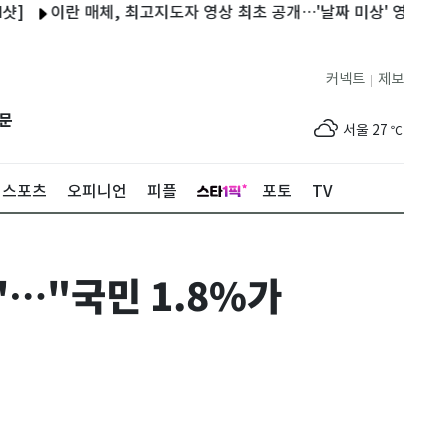
이란 매체, 최고지도자 영상 최초 공개…'날짜 미상' 영상에 의문은 
커넥트
제보
|
제주
28
℃
문
서울
27
℃
부산
25
℃
스포츠
오피니언
피플
포토
TV
대구
27
℃
인천
30
℃
'…"국민 1.8%가
광주
31
℃
대전
29
℃
울산
25
℃
강릉
22
℃
제주
28
℃