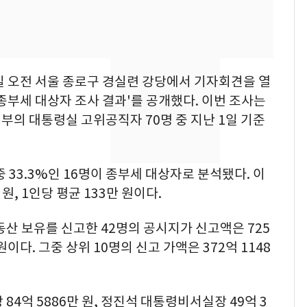
친 생리혈' 냉동고 보
관…"자궁 내부 궁금
해"
'일타강사' 남편과 아내
8
의 마지막 술자리…비극
 오전 서울 종로구 경실련 강당에서 기자회견을 열
으로 끝나버린 17년
종부세 대상자 조사 결과'를 공개했다. 이번 조사는
[단독] 경찰, '김부장'
정부의 대통령실 고위공직자 70명 중 지난 1일 기준
9
제작사 회장 수사…자본
시장법 위반 의혹
 33.3%인 16명이 종부세 대상자로 분석됐다. 이
13호 태풍 '돌핀' 日오
10
원, 1인당 평균 133만 원이다.
키나와·가고시마현 접
근…26만명 대피령
동산 보유를 신고한 42명의 공시지가 신고액은 725
 원이다. 그중 상위 10명의 신고 가액은 372억 1148
84억 5886만 원, 정진석 대통령비서실장 49억 3