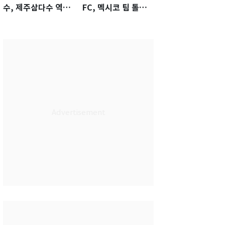
수, 제주삼다수 역전
FC, 멕시코 팀 톨루
우승…생애 첫승 감
카에 1-0 진땀승
격