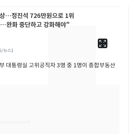
대상…정진석 726만원으로 1위
나…완화 중단하고 강화해야"
.6/뉴스1
정부 대통령실 고위공직자 3명 중 1명이 종합부동산
'심판 성접대'가 끝 아니
6
었다…축구협회장 출장
에 부인 3회 동반 '펑펑'
회춘실험 억만장자, '여
7