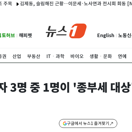
김제동, 슬림해진 근황…이문세·노사연과 전시회 회동 [N샷]
립토허브
해피펫
English
노동신
|
|
증권
산업
부동산
ITㆍ과학
바이오
생활ㆍ문화
연예
3명 중 1명이 '종부세 대상
구글에서 뉴스1 즐겨찾기