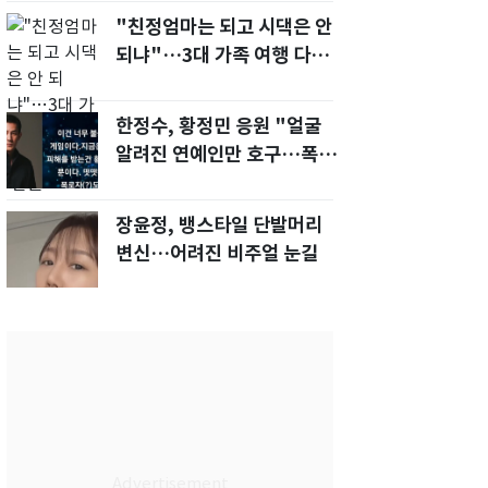
"친정엄마는 되고 시댁은 안
되냐"…3대 가족 여행 다녀
오자, 시모 '발끈'
한정수, 황정민 응원 "얼굴
알려진 연예인만 호구…폭로
녀도 신분 공개해라"
장윤정, 뱅스타일 단발머리
변신…어려진 비주얼 눈길