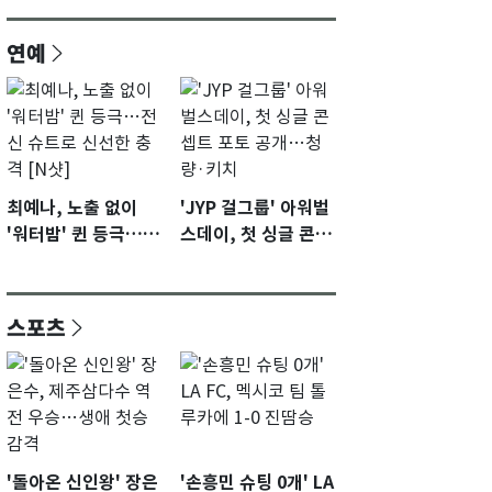
연예
최예나, 노출 없이
'JYP 걸그룹' 아워벌
'워터밤' 퀸 등극…전
스데이, 첫 싱글 콘셉
신 슈트로 신선한 충
트 포토 공개…청량·
격 [N샷]
키치
스포츠
'돌아온 신인왕' 장은
'손흥민 슈팅 0개' LA