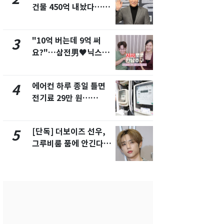
건물 450억 내놨다…세
친 생리혈' 냉동고 보
후 차익 280억 '잭팟'
관…"자궁 
해"
"10억 버는데 9억 써
'일타강사' 
3
8
요?"…삼전男♥닉스女
의 마지막 
3:3 단체소개팅 예능 화
으로 끝나버린
제
에어컨 하루 종일 틀면
[단독] 경찰,
4
9
전기료 29만 원…
제작사 회장
450kWh 넘으면 '요금
시장법 위반
폭탄'
[단독] 더보이즈 선우,
13호 태풍 '
5
10
그루비룸 품에 안긴다…
키나와·가고
앳에어리어와 전속계약
근…26만명