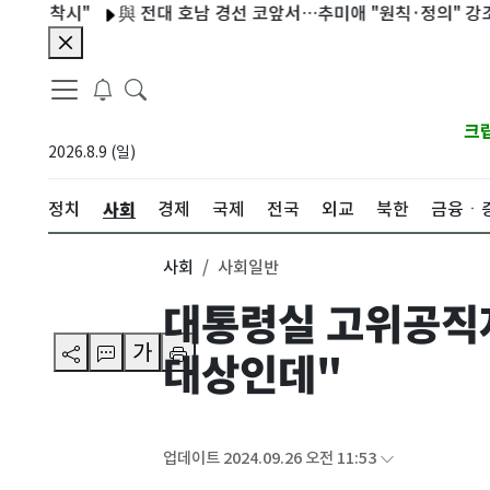
착시"
與 전대 호남 경선 코앞서…추미애 "원칙·정의" 강조 주목
크
2026.8.9 (일)
사회
정치
경제
국제
전국
외교
북한
금융ㆍ
사회
사회일반
대통령실 고위공직자 
가
대상인데"
업데이트 2024.09.26 오전 11:53