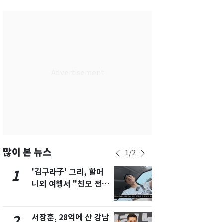
서울
27
℃
부산
25
℃
대구
27
℃
인천
30
℃
광주
31
℃
대전
29
℃
울산
25
℃
강릉
22
℃
많이 본 뉴스
1
/
2
제주
28
℃
'김구라子' 그리, 할머
'심판 성접대
1
6
니외 여행서 "친모 전라
었다…축구
도에 잘 있어"…유튜브
에 부인 3회 
서 언급
서장훈, 28억에 산 강남
회춘실험 억만
2
7