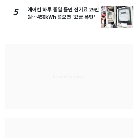
에어컨 하루 종일 틀면 전기료 29만
5
원…450kWh 넘으면 '요금 폭탄'