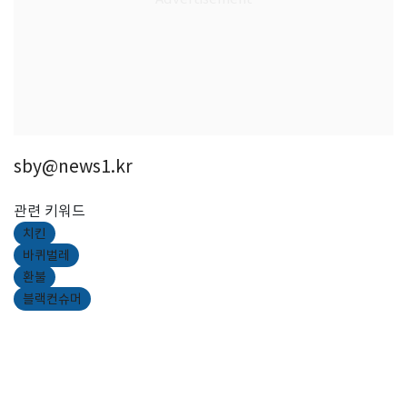
sby@news1.kr
관련 키워드
치킨
바퀴벌레
환불
블랙컨슈머