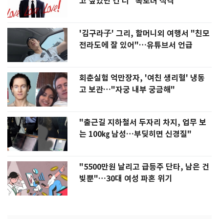
고 싶었던 건 너" 폭로녀 직격
'김구라子' 그리, 할머니외 여행서 "친모
전라도에 잘 있어"…유튜브서 언급
회춘실험 억만장자, '여친 생리혈' 냉동
고 보관…"자궁 내부 궁금해"
"출근길 지하철서 두자리 차지, 업무 보
는 100㎏ 남성…부딪히면 신경질"
"5500만원 날리고 급등주 단타, 남은 건
빚뿐"…30대 여성 파혼 위기