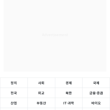
정치
사회
경제
국제
전국
외교
북한
금융·증권
산업
부동산
IT·과학
바이오