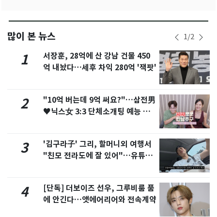
많이 본 뉴스
1
/
2
서장훈, 28억에 산 강남 건물 450
1
억 내놨다…세후 차익 280억 '잭팟'
"10억 버는데 9억 써요?"…삼전男
2
♥닉스女 3:3 단체소개팅 예능 화
제
'김구라子' 그리, 할머니외 여행서
3
"친모 전라도에 잘 있어"…유튜브
서 언급
[단독] 더보이즈 선우, 그루비룸 품
4
에 안긴다…앳에어리어와 전속계약