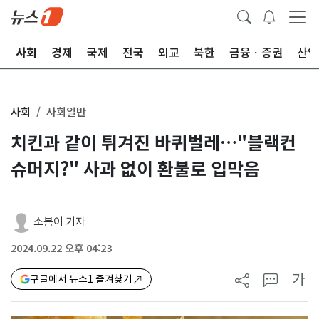
치
사회
경제
국제
전국
외교
북한
금융ㆍ증권
산업
사회
사회일반
치킨과 같이 튀겨진 바퀴벌레…"블랙컨
슈머지?" 사과 없이 환불로 입막음
소봄이 기자
2024.09.22 오후 04:23
가
구글에서 뉴스1 즐겨찾기