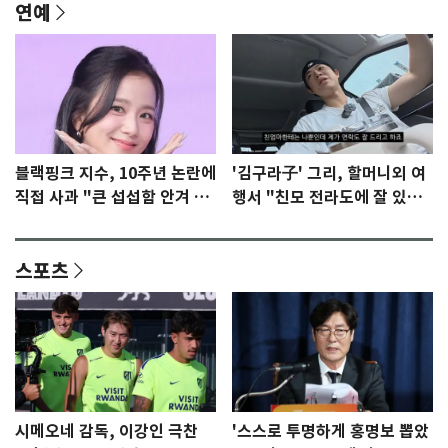
연예
블랙핑크 지수, 10주년 논란에
'김구라子' 그리, 할머니외 여
직접 사과 "큰 섭섭함 안겨 미
행서 "친모 전라도에 잘 있
안"
어"…유튜브서 언급
스포츠
시메오네 감독, 이강인 극찬
'스스로 투명하게 홍명보 뽑았