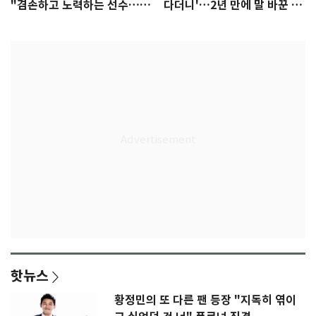
"겸손하고 노력하는 선수…좋
다더니'…2년 만에 말 바꾼 이
은 첫인상"
임생
핫뉴스
황정민의 또 다른 팬 등장 "지독히 엮이