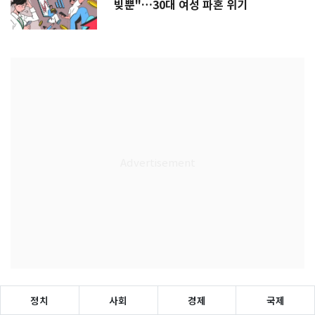
빚뿐"…30대 여성 파혼 위기
정치
사회
경제
국제