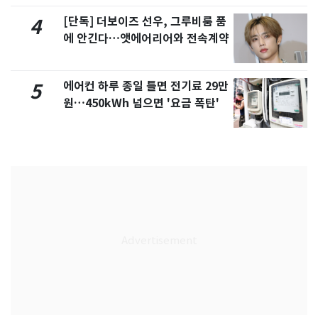
[단독] 더보이즈 선우, 그루비룸 품
4
에 안긴다…앳에어리어와 전속계약
에어컨 하루 종일 틀면 전기료 29만
5
원…450kWh 넘으면 '요금 폭탄'