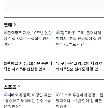
연예
블랙핑크 지수, 10주년 논란에
'김구라子' 그리, 할머니외 여
직접 사과 "큰 섭섭함 안겨 미
행서 "친모 전라도에 잘 있
안"
어"…유튜브서 언급
스포츠