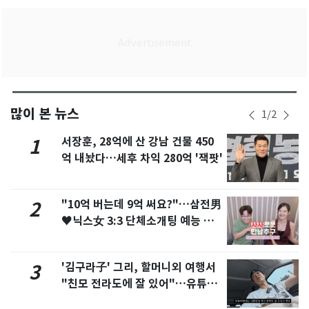
많이 본 뉴스
1
/
2
서장훈, 28억에 산 강남 건물 450
1
억 내놨다…세후 차익 280억 '잭팟'
"10억 버는데 9억 써요?"…삼전男
2
♥닉스女 3:3 단체소개팅 예능 화
제
'김구라子' 그리, 할머니외 여행서
3
"친모 전라도에 잘 있어"…유튜브
서 언급