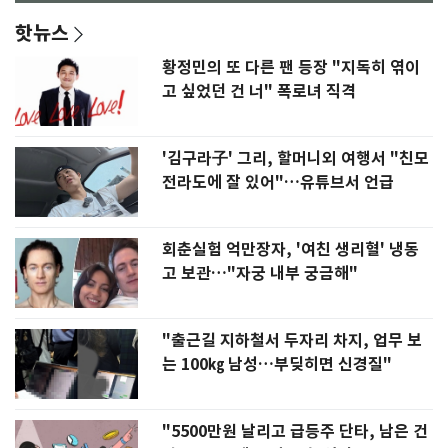
핫뉴스
황정민의 또 다른 팬 등장 "지독히 엮이
고 싶었던 건 너" 폭로녀 직격
'김구라子' 그리, 할머니외 여행서 "친모
전라도에 잘 있어"…유튜브서 언급
회춘실험 억만장자, '여친 생리혈' 냉동
고 보관…"자궁 내부 궁금해"
"출근길 지하철서 두자리 차지, 업무 보
는 100㎏ 남성…부딪히면 신경질"
"5500만원 날리고 급등주 단타, 남은 건