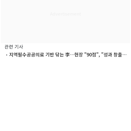
관련 기사
지역필수공공의료 기반 닦는 李…현장 "90점", "성과 창출
필요"