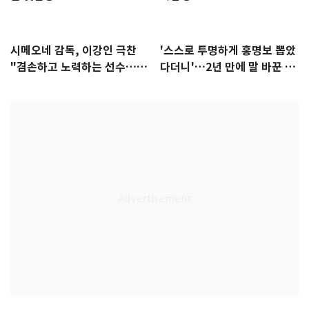
시메오네 감독, 이강인 극찬
'스스로 투명하게 홍명보 뽑았
"겸손하고 노력하는 선수…좋
다더니'…2년 만에 말 바꾼 이
은 첫인상"
임생