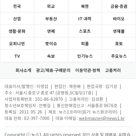
전국
외교
북한
금융·증권
산업
부동산
IT·과학
바이오
생활·문화
연예
스포츠
연재물
오피니언
핫이슈
피플
포토
TV
속보
인기뉴스
주요뉴스
회사소개
광고/제휴·구매문의
이용약관·정책
고충처리
대표이사/발행인 : 이영섭
|
편집인 : 채원배
|
편집국장 : 김기성
|
주소 : 서울시 종로구 종로 47 (공평동,SC빌딩17층)
|
사업자등록번호 : 101-86-62870
|
고충처리인 : 김성환
|
청소년보호책임자 : 안병길
|
통신판매업신고 : 서울종로 0676호
|
등록일 : 2011. 05. 26
|
제호 : 뉴스1코리아(읽기: 뉴스원코리아)
|
대표 전화 : 02-397-7000
|
대표 이메일 :
webmaster@news1.kr
Copyright ⓒ 뉴스1. All rights reserved. 무단 사용 및 재배포, AI학습