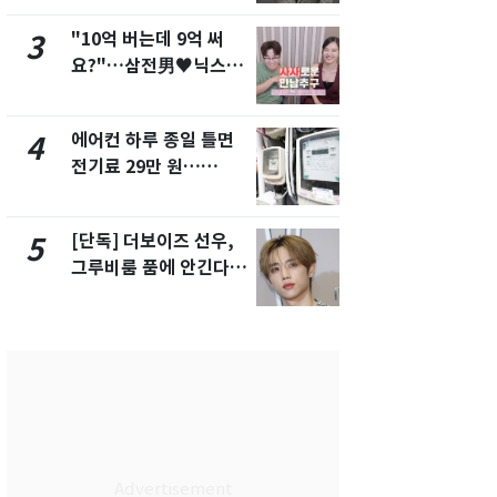
해"
"10억 버는데 9억 써
'일타강사' 
3
8
요?"…삼전男♥닉스女
의 마지막 
3:3 단체소개팅 예능 화
으로 끝나버린
제
에어컨 하루 종일 틀면
[단독] 경찰,
4
9
전기료 29만 원…
제작사 회장
450kWh 넘으면 '요금
시장법 위반
폭탄'
[단독] 더보이즈 선우,
13호 태풍 '
5
10
그루비룸 품에 안긴다…
키나와·가고
앳에어리어와 전속계약
근…26만명