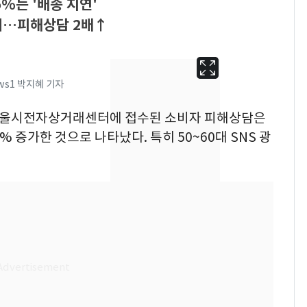
%는 '배송 지연'
0대…피해상담 2배↑
ews1 박지혜 기자
해 서울시전자상거래센터에 접수된 소비자 피해상담은
5% 증가한 것으로 나타났다. 특히 50~60대 SNS 광
'심판 성접대'가 끝 아니
6
었다…축구협회장 출장
에 부인 3회 동반 '펑펑'
회춘실험 억만장자, '여
7
친 생리혈' 냉동고 보
관…"자궁 내부 궁금