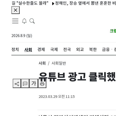
길 "실수한줄도 몰라"
정해인, 장승 옆에서 뽐낸 훈훈한 비주얼…
크
2026.8.9 (일)
사회
정치
경제
국제
전국
외교
북한
금융ㆍ
사회
사회일반
유튜브 광고 클릭했
가
2023.03.29 오전 11:15