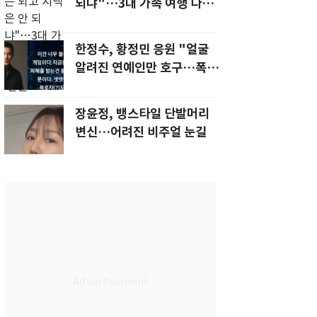
되냐"…3대 가족 여행 다녀
오자, 시모 '발끈'
한정수, 황정민 응원 "얼굴
알려진 연예인만 호구…폭로
녀도 신분 공개해라"
장윤정, 뱅스타일 단발머리
변신…어려진 비주얼 눈길