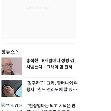
핫뉴스
홍석천 "6개월마다 성병 검
사받는다…그래야 맘 편히 성
생활" 깜짝 고백
'김구라子' 그리, 할머니외 여
행서 "친모 전라도에 잘 있
어"…유튜브서 언급
"친정엄마는 되고 시댁은 안