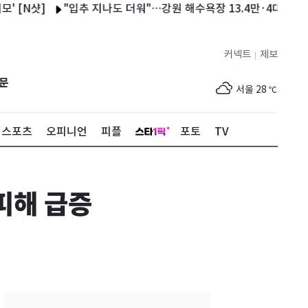
N샷]
"입추 지나도 더워"…강원 해수욕장 13.4만·4대 명산 1.8만
커넥트
제보
|
제주
29
℃
문
서울
28
℃
부산
25
℃
스포츠
오피니언
피플
포토
TV
대구
28
℃
인천
30
℃
피해 급증
광주
33
℃
대전
30
℃
울산
24
℃
강릉
22
℃
제주
29
℃