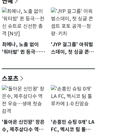
연예
최예나, 노출 없이
'JYP 걸그룹' 아워벌
'워터밤' 퀸 등극…전
스데이, 첫 싱글 콘셉
신 슈트로 신선한 충
트 포토 공개…청량·
격 [N샷]
키치
스포츠
'돌아온 신인왕' 장은
'손흥민 슈팅 0개' LA
수, 제주삼다수 역전
FC, 멕시코 팀 톨루
우승…생애 첫승 감
카에 1-0 진땀승