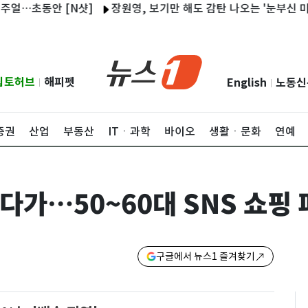
초동안 [N샷]
장원영, 보기만 해도 감탄 나오는 '눈부신 미모' [
립토허브
해피펫
English
노동신
|
|
증권
산업
부동산
ITㆍ과학
바이오
생활ㆍ문화
연예
다가…50~60대 SNS 쇼핑 
구글에서 뉴스1 즐겨찾기