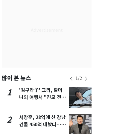
서울
28
℃
부산
25
℃
대구
28
℃
인천
30
℃
광주
33
℃
대전
30
℃
울산
24
℃
많이 본 뉴스
1
/
2
강릉
22
℃
'김구라子' 그리, 할머
'심판 성접대
1
6
니외 여행서 "친모 전라
었다…축구
제주
29
℃
도에 잘 있어"…유튜브
에 부인 3회 
서 언급
서장훈, 28억에 산 강남
회춘실험 억만
2
7
건물 450억 내놨다…세
친 생리혈' 냉동고 보
후 차익 280억 '잭팟'
관…"자궁 