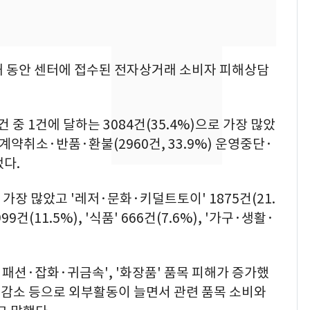
해"
'일타강사' 남편과 아내
8
의 마지막 술자리…비극
으로 끝나버린 17년
해 동안 센터에 접수된 전자상거래 소비자 피해상담
[단독] 경찰, '김부장'
9
제작사 회장 수사…자본
시장법 위반 의혹
건 중 1건에 달하는 3084건(35.4%)으로 가장 많았
 계약취소·반품·환불(2960건, 33.9%) 운영중단·
13호 태풍 '돌핀' 日오
10
었다.
키나와·가고시마현 접
근…26만명 대피령
 가장 많았고 '레저·문화·키덜트토이' 1875건(21.
건(11.5%), '식품' 666건(7.6%), '가구·생활·
·패션·잡화·귀금속', '화장품' 품목 피해가 증가했
감소 등으로 외부활동이 늘면서 관련 품목 소비와