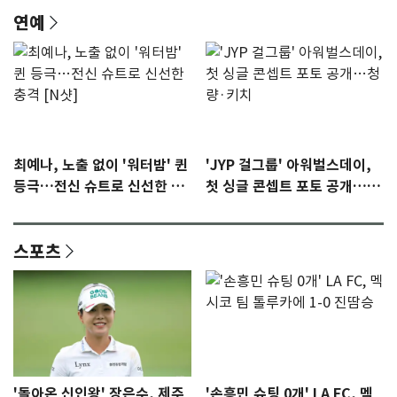
연예
최예나, 노출 없이 '워터밤' 퀸
'JYP 걸그룹' 아워벌스데이,
등극…전신 슈트로 신선한 충
첫 싱글 콘셉트 포토 공개…청
격 [N샷]
량·키치
스포츠
'돌아온 신인왕' 장은수, 제주
'손흥민 슈팅 0개' LA FC, 멕