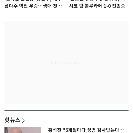
삼다수 역전 우승…생애 첫승
시코 팀 톨루카에 1-0 진땀승
감격
핫뉴스
홍석천 "6개월마다 성병 검사받는다…