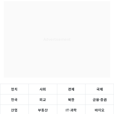
정치
사회
경제
국제
전국
외교
북한
금융·증권
산업
부동산
IT·과학
바이오