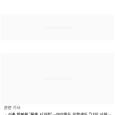
관련 기사
신촌 한복판 '물총 시가전'…아이들도 유학생도 "너무 시원해