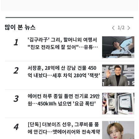
많이 본 뉴스
1
/
2
'김구라子' 그리, 할머니외 여행서
1
"친모 전라도에 잘 있어"…유튜브
서 언급
서장훈, 28억에 산 강남 건물 450
2
억 내놨다…세후 차익 280억 '잭팟'
에어컨 하루 종일 틀면 전기료 29만
3
원…450kWh 넘으면 '요금 폭탄'
[단독] 더보이즈 선우, 그루비룸 품
4
에 안긴다…앳에어리어와 전속계약