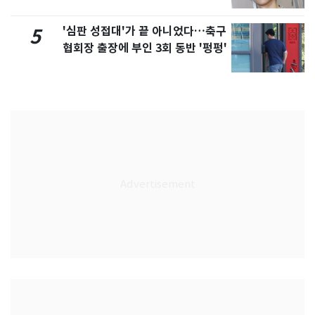
'심판 성접대'가 끝 아니었다…축구
5
협회장 출장에 부인 3회 동반 '펑펑'