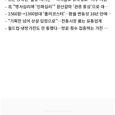
요"
北 "명사십리에 '인파십리'" 원산갈마 '관광 중심'으로 대대
적 선전
1560원→1300원대 '롤러코스터'…환율 변동성 16년 만에
최대
"기획전 넘어 상설 입점으로"…전통시장 품는 유통업계
월드컵·냉방가전도 안 통했다…방문 횟수 집중하는 가전 양
판점