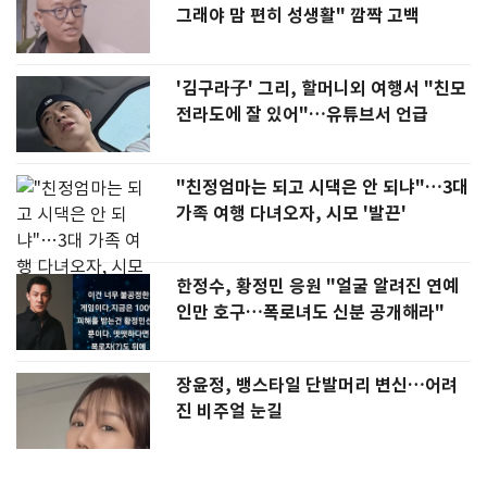
그래야 맘 편히 성생활" 깜짝 고백
'김구라子' 그리, 할머니외 여행서 "친모
전라도에 잘 있어"…유튜브서 언급
"친정엄마는 되고 시댁은 안 되냐"…3대
가족 여행 다녀오자, 시모 '발끈'
한정수, 황정민 응원 "얼굴 알려진 연예
인만 호구…폭로녀도 신분 공개해라"
장윤정, 뱅스타일 단발머리 변신…어려
진 비주얼 눈길