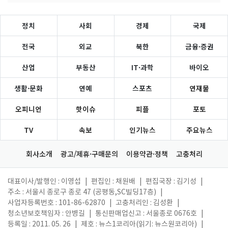
정치
사회
경제
국제
전국
외교
북한
금융·증권
산업
부동산
IT·과학
바이오
생활·문화
연예
스포츠
연재물
오피니언
핫이슈
피플
포토
TV
속보
인기뉴스
주요뉴스
회사소개
광고/제휴·구매문의
이용약관·정책
고충처리
대표이사/발행인 : 이영섭
|
편집인 : 채원배
|
편집국장 : 김기성
|
주소 : 서울시 종로구 종로 47 (공평동,SC빌딩17층)
|
사업자등록번호 : 101-86-62870
|
고충처리인 : 김성환
|
청소년보호책임자 : 안병길
|
통신판매업신고 : 서울종로 0676호
|
등록일 : 2011. 05. 26
|
제호 : 뉴스1코리아(읽기: 뉴스원코리아)
|