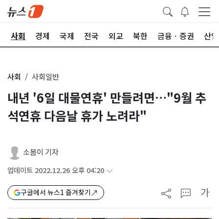
치
사회
경제
국제
전국
외교
북한
금융ㆍ증권
산업
사회
사회일반
내년 '6일 대물연휴' 만들려면…"9월 추
석연휴 다음날 휴가 노려라"
소봄이 기자
업데이트 2022.12.26 오후 04:20
가
구글에서 뉴스1 즐겨찾기