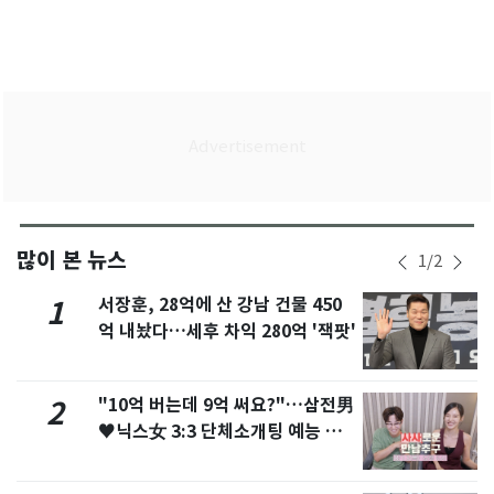
많이 본 뉴스
1
/
2
서장훈, 28억에 산 강남 건물 450
1
억 내놨다…세후 차익 280억 '잭팟'
"10억 버는데 9억 써요?"…삼전男
2
♥닉스女 3:3 단체소개팅 예능 화
제