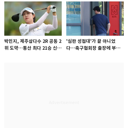
박민지, 제주삼다수 2R 공동 2
'심판 성접대'가 끝 아니었
위 도약…통산 최다 21승 신기
다…축구협회장 출장에 부인
록 도전
3회 동반 '펑펑'