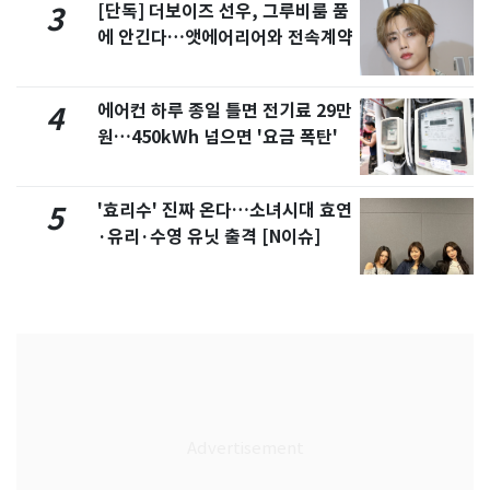
[단독] 더보이즈 선우, 그루비룸 품
3
에 안긴다…앳에어리어와 전속계약
에어컨 하루 종일 틀면 전기료 29만
4
원…450kWh 넘으면 '요금 폭탄'
'효리수' 진짜 온다…소녀시대 효연
5
·유리·수영 유닛 출격 [N이슈]