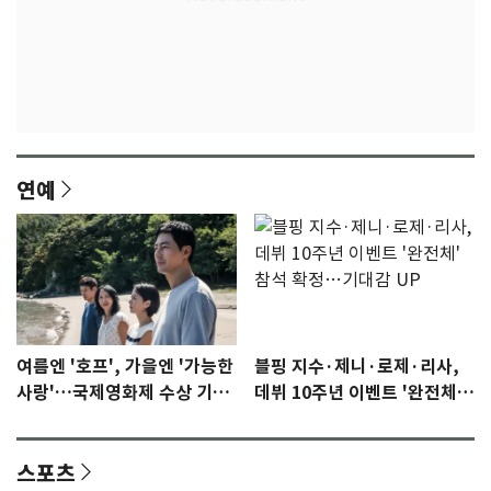
연예
여름엔 '호프', 가을엔 '가능한
블핑 지수·제니·로제·리사,
사랑'…국제영화제 수상 기대
데뷔 10주년 이벤트 '완전체'
감 [N이슈]
참석 확정…기대감 UP
스포츠