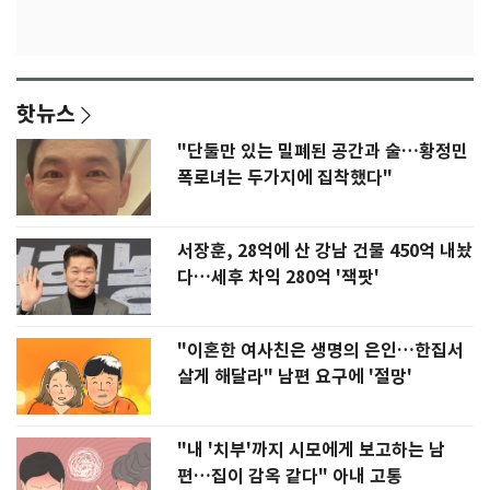
핫뉴스
"단둘만 있는 밀폐된 공간과 술…황정민
폭로녀는 두가지에 집착했다"
서장훈, 28억에 산 강남 건물 450억 내놨
다…세후 차익 280억 '잭팟'
"이혼한 여사친은 생명의 은인…한집서
살게 해달라" 남편 요구에 '절망'
"내 '치부'까지 시모에게 보고하는 남
편…집이 감옥 같다" 아내 고통