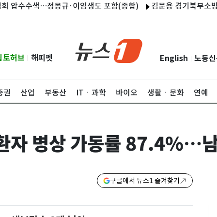
압수수색…정몽규·이임생도 포함(종합)
김문용 경기북부소방재난본부
립토허브
해피펫
English
노동신
|
|
증권
산업
부동산
ITㆍ과학
바이오
생활ㆍ문화
연예
중환자 병상 가동률 87.4%…
구글에서 뉴스1 즐겨찾기