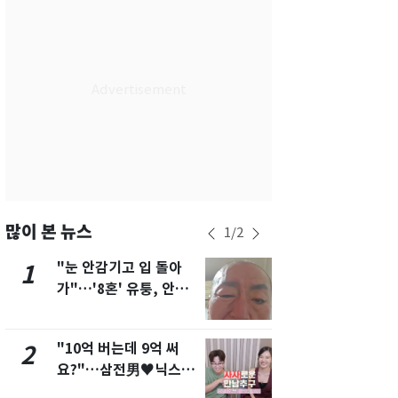
부산
28
℃
대구
30
℃
인천
30
℃
광주
28
℃
대전
31
℃
울산
27
℃
강릉
25
℃
많이 본 뉴스
1
/
2
제주
28
℃
"눈 안감기고 입 돌아
삼성전자·S
1
6
가"…'8혼' 유퉁, 안면
"주주 환원 
마비 근황 유튜브서 공
확대할 것" 
개
"10억 버는데 9억 써
펄펄 끓는 서
2
7
요?"…삼전男♥닉스女
돌파하나…한
3:3 단체소개팅 예능 화
폭염[오늘날