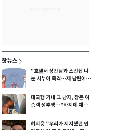
핫뉴스
"호텔서 상간남과 스킨십 나
눈 시누이 목격…제 남편이
입 다물라 하네요"
태국행 기내 그 남자, 잠든 여
승객 성추행…"바지에 체액
까지 묻었다"
허지웅 "우리가 지지했던 인