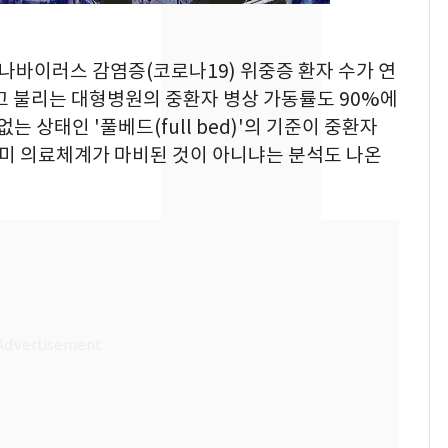
SK하이닉스 또 프리마
8
켓 하한가…달랑 11주
로나바이러스 감염증(코로나19) 위중증 환자 수가 연
에 시초가 소동
라고 불리는 대형병원의 중환자 병상 가동률도 90%에
는 상태인 '풀베드(full bed)'의 기준이 중환자
[단독]"이번 역은 신논
9
현, 토스역입니다"…서
이미 의료체계가 마비된 것이 아니냐는 분석도 나온
울 지하철에 토스 이름
새겼다
전남광주통합특별시 정
10
무부시장 후보 백승주·
윤난실 지명