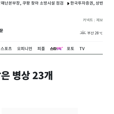
장, 쿠팡 찾아 소방시설 점검
한국투자증권, 상반기 '2조 클럽'
제주
28
℃
커넥트
제보
|
서울
31
℃
문
부산
28
℃
대구
30
℃
스포츠
오피니언
피플
포토
TV
인천
30
℃
광주
28
℃
남은 병상 23개
대전
31
℃
울산
27
℃
강릉
25
℃
제주
28
℃
서울
31
℃