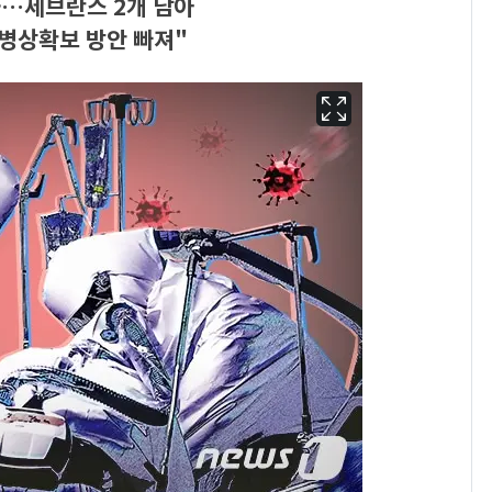
 차…세브란스 2개 남아
병상확보 방안 빠져"
삼성전자·SK하이닉스
6
"주주 환원 의미 있게
확대할 것" 약속
펄펄 끓는 서울, 40도
7
돌파하나…한낮 39도
폭염[오늘날씨]