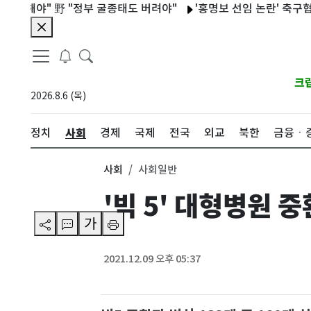
야" 野 "정부 굴종태도 버려야"
'홍명보 선임 논란' 축구협회 
크
2026.8.6 (목)
사회
정치
경제
국제
전국
외교
북한
금융ㆍ
사회
사회일반
'빅 5' 대형병원 
가
2021.12.09 오후 05:37