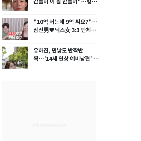
간들이 이 꼴 만들어"…형소
법 개정안에 발끈
"10억 버는데 9억 써요?"…
삼전男♥닉스女 3:3 단체소
개팅 예능 화제
유하진, 민낯도 반짝반
짝…'14세 연상 예비남편' 강
균성이 반한 청순 미모