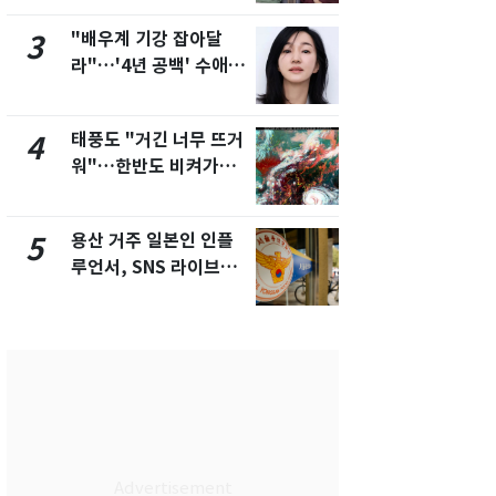
제
"배우계 기강 잡아달
SK하이닉스
3
8
라"…'4년 공백' 수애,
켓 하한가…
SNS 오픈·프로필 공개
에 시초가 
화제
태풍도 "거긴 너무 뜨거
[단독]"이번
4
9
워"…한반도 비켜가는
현, 토스역
'돌핀'과 '찬홈'
울 지하철에
새겼다
용산 거주 일본인 인플
전남광주통
5
10
루언서, SNS 라이브방
무부시장 후
송 도중 사망
윤난실 지명