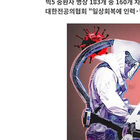
빅5 중환자 병상 183개 중 160개
대한전공의협회 "일상회복에 인력·