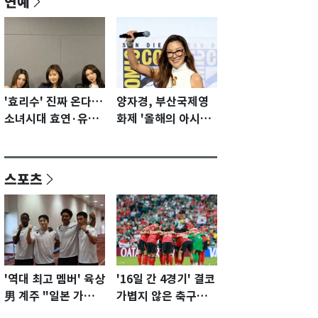
연예
'효리수' 진짜 온다…
양자경, 부산국제영
소녀시대 효연·유리·
화제 '올해의 아시아
수영 유닛 출격 [N이
영화인상' 수상…15
슈]
년만에 부산 온다
스포츠
'역대 최고 멤버' 육상
'16일 간 4경기' 결코
男 계주 "일본 가뿐히
가볍지 않은 축구대
넘고 AG 金 따겠다"
표팀 '임시 감독' 무게