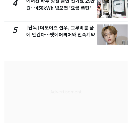
에어컨 하루 종일 틀면 전기료 29만
4
원…450kWh 넘으면 '요금 폭탄'
[단독] 더보이즈 선우, 그루비룸 품
5
에 안긴다…앳에어리어와 전속계약