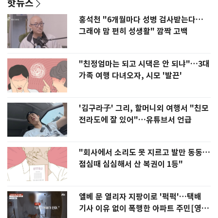
핫뉴스
홍석천 "6개월마다 성병 검사받는다…
그래야 맘 편히 성생활" 깜짝 고백
"친정엄마는 되고 시댁은 안 되냐"…3대
가족 여행 다녀오자, 시모 '발끈'
'김구라子' 그리, 할머니외 여행서 "친모
전라도에 잘 있어"…유튜브서 언급
"회사에서 소리도 못 지르고 발만 동동…
점심때 심심해서 산 복권이 1등"
엘베 문 열리자 지팡이로 '퍽퍽'…택배
기사 이유 없이 폭행한 아파트 주민[영