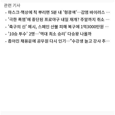
관련 기사
마스크·책상에 칙 뿌리면 5분 내 '형광색'…감염 바이러스 선
별
'극한 폭염'에 중단된 프로야구 내일 재개? 주말까지 취소 가
능성
'축구의 신' 메시, 스페인 산불 피해 복구에 1억3000만원 기
부
'10승 투수' 2명…'역대 최소 승리' 다승왕 나올까
좁아진 채용문에 공무원 다시 인기…"수강생 늘고 강사 추가
채용"