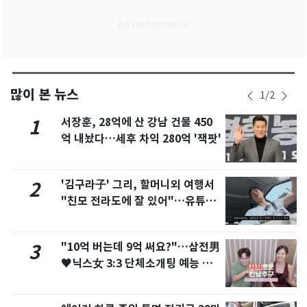
많이 본 뉴스
1
/
2
서장훈, 28억에 산 강남 건물 450
1
억 내놨다…세후 차익 280억 '잭팟'
'김구라子' 그리, 할머니외 여행서
2
"친모 전라도에 잘 있어"…유튜브
서 언급
"10억 버는데 9억 써요?"…삼전男
3
♥닉스女 3:3 단체소개팅 예능 화
제