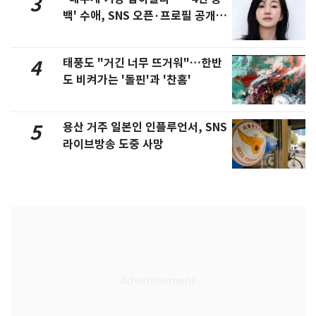
3
백' 수애, SNS 오픈·프로필 공개
화제
태풍도 "거긴 너무 뜨거워"…한반
4
도 비켜가는 '돌핀'과 '찬홈'
용산 거주 일본인 인플루언서, SNS
5
라이브방송 도중 사망