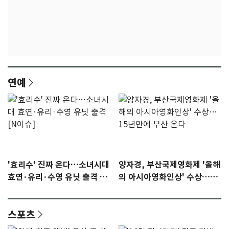
연예
'효리수' 진짜 온다…소녀시대
양자경, 부산국제영화제 '올해
효연·유리·수영 유닛 출격 [N
의 아시아영화인상' 수상…15
이슈]
년만에 부산 온다
스포츠