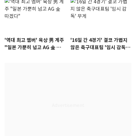
'역대 최고 멤버' 육상 男 계주
'16일 간 4경기' 결코 가볍지
"일본 가뿐히 넘고 AG 金 따겠
않은 축구대표팀 '임시 감독'
다"
무게