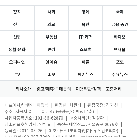
정치
사회
경제
국제
전국
외교
북한
금융·증권
산업
부동산
IT·과학
바이오
생활·문화
연예
스포츠
연재물
오피니언
핫이슈
피플
포토
TV
속보
인기뉴스
주요뉴스
회사소개
광고/제휴·구매문의
이용약관·정책
고충처리
대표이사/발행인 : 이영섭
|
편집인 : 채원배
|
편집국장 : 김기성
|
주소 : 서울시 종로구 종로 47 (공평동,SC빌딩17층)
|
사업자등록번호 : 101-86-62870
|
고충처리인 : 김성환
|
청소년보호책임자 : 안병길
|
통신판매업신고 : 서울종로 0676호
|
등록일 : 2011. 05. 26
|
제호 : 뉴스1코리아(읽기: 뉴스원코리아)
|