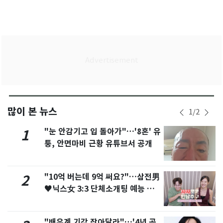
많이 본 뉴스
1
/
2
"눈 안감기고 입 돌아가"…'8혼' 유
1
퉁, 안면마비 근황 유튜브서 공개
"10억 버는데 9억 써요?"…삼전男
2
♥닉스女 3:3 단체소개팅 예능 화
제
"배우계 기강 잡아달라"…'4년 공