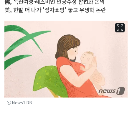
佛, 독신여성·레즈비언 인공수정 합법화 논의
美, 한발 더 나가 '정자쇼핑' 놓고 우생학 논란
ⓒ News1 DB