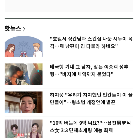
핫뉴스
"호텔서 상간남과 스킨십 나눈 시누이 목
격…제 남편이 입 다물라 하네요"
태국행 기내 그 남자, 잠든 여승객 성추
행…"바지에 체액까지 묻었다"
허지웅 "우리가 지지했던 인간들이 이 꼴
만들어"…형소법 개정안에 발끈
"10억 버는데 9억 써요?"…삼전男♥닉
스女 3:3 단체소개팅 예능 화제