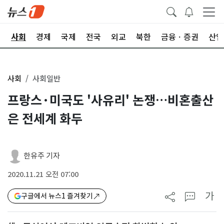
치
사회
경제
국제
전국
외교
북한
금융ㆍ증권
산업
사회
사회일반
프랑스·미국도 '사유리' 논쟁…비혼출산
은 전세계 화두
한유주 기자
2020.11.21 오전 07:00
가
구글에서 뉴스1 즐겨찾기