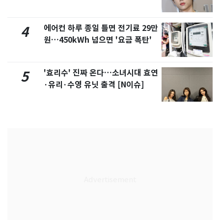
에어컨 하루 종일 틀면 전기료 29만
4
원…450kWh 넘으면 '요금 폭탄'
'효리수' 진짜 온다…소녀시대 효연
5
·유리·수영 유닛 출격 [N이슈]