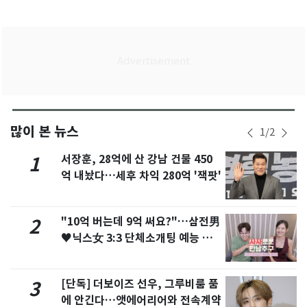
많이 본 뉴스
1
/
2
서장훈, 28억에 산 강남 건물 450
1
억 내놨다…세후 차익 280억 '잭팟'
"10억 버는데 9억 써요?"…삼전男
2
♥닉스女 3:3 단체소개팅 예능 화
제
[단독] 더보이즈 선우, 그루비룸 품
3
에 안긴다…앳에어리어와 전속계약