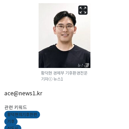
황덕현 경제부 기후환경전문
기자ⓒ 뉴스1
ace@news1.kr
관련 키워드
황덕현의기후한편
기후
신도시