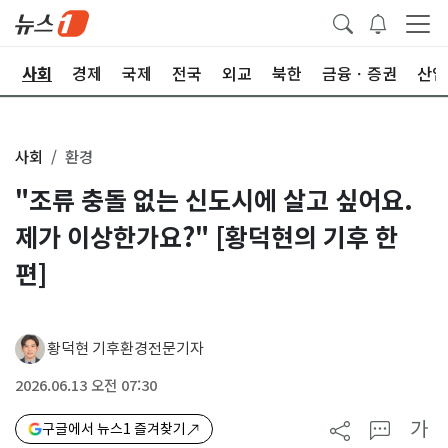
치
사회
경제
국제
전국
외교
북한
금융ㆍ증권
산업
사회
환경
"조류 충돌 없는 신도시에 살고 싶어요.
제가 이상한가요?" [황덕현의 기후 한
편]
황덕현 기후환경전문기자
2026.06.13 오전 07:30
가
구글에서 뉴스1 즐겨찾기