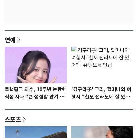
연예
블랙핑크 지수, 10주년 논란에
'김구라子' 그리, 할머니외 여
직접 사과 "큰 섭섭함 안겨 미
행서 "친모 전라도에 잘 있
안"
어"…유튜브서 언급
스포츠