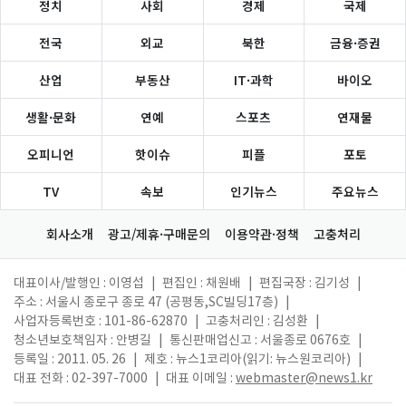
정치
사회
경제
국제
전국
외교
북한
금융·증권
산업
부동산
IT·과학
바이오
생활·문화
연예
스포츠
연재물
오피니언
핫이슈
피플
포토
TV
속보
인기뉴스
주요뉴스
회사소개
광고/제휴·구매문의
이용약관·정책
고충처리
대표이사/발행인 : 이영섭
|
편집인 : 채원배
|
편집국장 : 김기성
|
주소 : 서울시 종로구 종로 47 (공평동,SC빌딩17층)
|
사업자등록번호 : 101-86-62870
|
고충처리인 : 김성환
|
청소년보호책임자 : 안병길
|
통신판매업신고 : 서울종로 0676호
|
등록일 : 2011. 05. 26
|
제호 : 뉴스1코리아(읽기: 뉴스원코리아)
|
대표 전화 : 02-397-7000
|
대표 이메일 :
webmaster@news1.kr