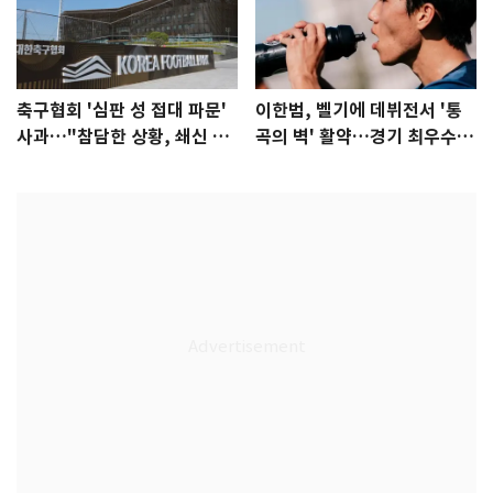
축구협회 '심판 성 접대 파문'
이한범, 벨기에 데뷔전서 '통
사과…"참담한 상황, 쇄신 약
곡의 벽' 활약…경기 최우수선
속"
수 선정