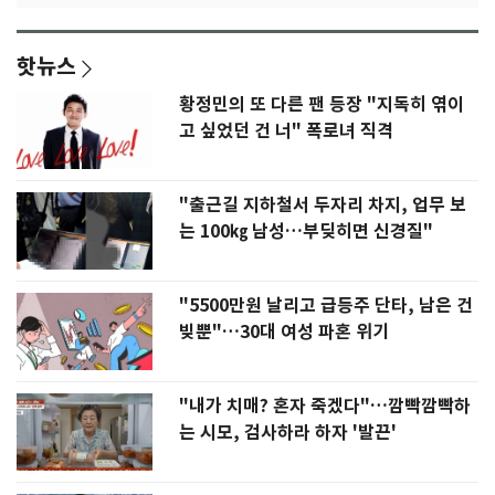
핫뉴스
황정민의 또 다른 팬 등장 "지독히 엮이
고 싶었던 건 너" 폭로녀 직격
"출근길 지하철서 두자리 차지, 업무 보
는 100㎏ 남성…부딪히면 신경질"
"5500만원 날리고 급등주 단타, 남은 건
빚뿐"…30대 여성 파혼 위기
"내가 치매? 혼자 죽겠다"…깜빡깜빡하
는 시모, 검사하라 하자 '발끈'