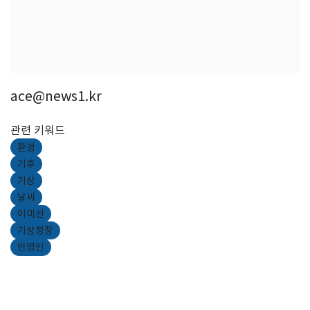
ace@news1.kr
관련 키워드
환경
기후
기상
날씨
이미선
기상청장
안영인