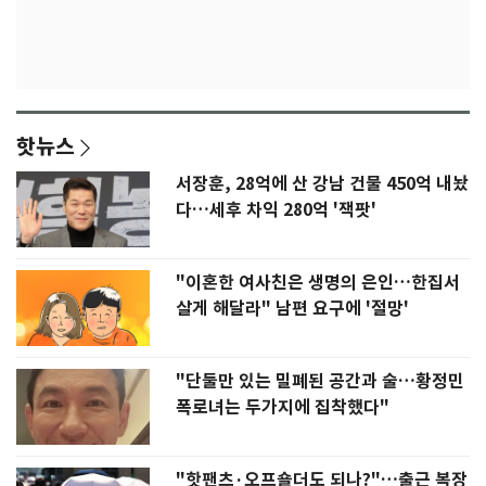
핫뉴스
서장훈, 28억에 산 강남 건물 450억 내놨
다…세후 차익 280억 '잭팟'
"이혼한 여사친은 생명의 은인…한집서
살게 해달라" 남편 요구에 '절망'
"단둘만 있는 밀폐된 공간과 술…황정민
폭로녀는 두가지에 집착했다"
"핫팬츠·오프숄더도 되나?"…출근 복장