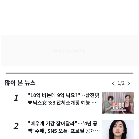
많이 본 뉴스
1
/
2
"10억 버는데 9억 써요?"…삼전男
1
♥닉스女 3:3 단체소개팅 예능 화
제
"배우계 기강 잡아달라"…'4년 공
2
백' 수애, SNS 오픈·프로필 공개
화제