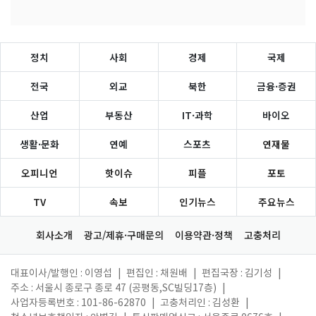
정치
사회
경제
국제
전국
외교
북한
금융·증권
산업
부동산
IT·과학
바이오
생활·문화
연예
스포츠
연재물
오피니언
핫이슈
피플
포토
TV
속보
인기뉴스
주요뉴스
회사소개
광고/제휴·구매문의
이용약관·정책
고충처리
대표이사/발행인 : 이영섭
|
편집인 : 채원배
|
편집국장 : 김기성
|
주소 : 서울시 종로구 종로 47 (공평동,SC빌딩17층)
|
사업자등록번호 : 101-86-62870
|
고충처리인 : 김성환
|