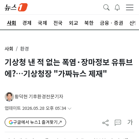
치
사회
경제
국제
전국
외교
북한
금융ㆍ증권
산업
사회
환경
기상청 낸 적 없는 폭염·장마정보 유튜브
에?…기상청장 "가짜뉴스 제재"
황덕현 기후환경전문기자
업데이트 2026.05.28 오후 05:34
가
구글에서 뉴스1 즐겨찾기