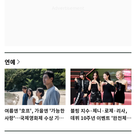
연예
여름엔 '호프', 가을엔 '가능한
블핑 지수·제니·로제·리사,
사랑'…국제영화제 수상 기대
데뷔 10주년 이벤트 '완전체'
감 [N이슈]
참석 확정…기대감 UP