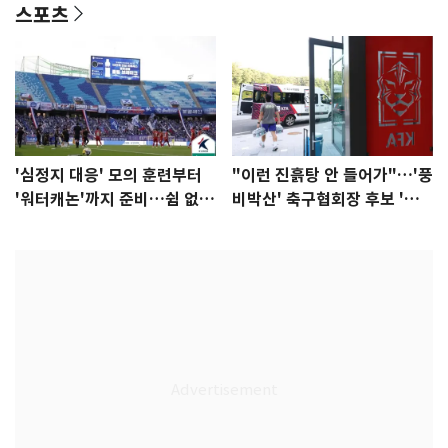
스포츠
'심정지 대응' 모의 훈련부터
"이런 진흙탕 안 들어가"…'풍
'워터캐논'까지 준비…쉼 없는
비박산' 축구협회장 후보 '실
K리그
종'