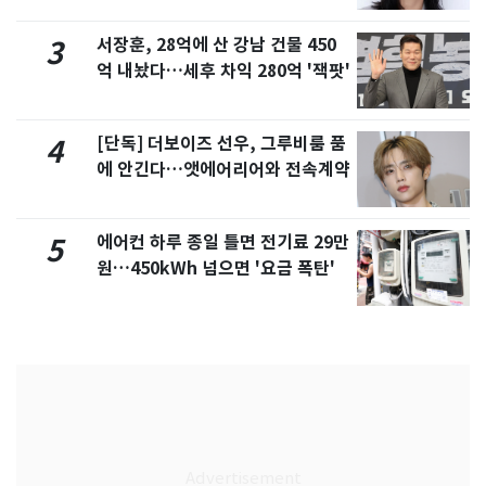
서장훈, 28억에 산 강남 건물 450
3
억 내놨다…세후 차익 280억 '잭팟'
[단독] 더보이즈 선우, 그루비룸 품
4
에 안긴다…앳에어리어와 전속계약
에어컨 하루 종일 틀면 전기료 29만
5
원…450kWh 넘으면 '요금 폭탄'