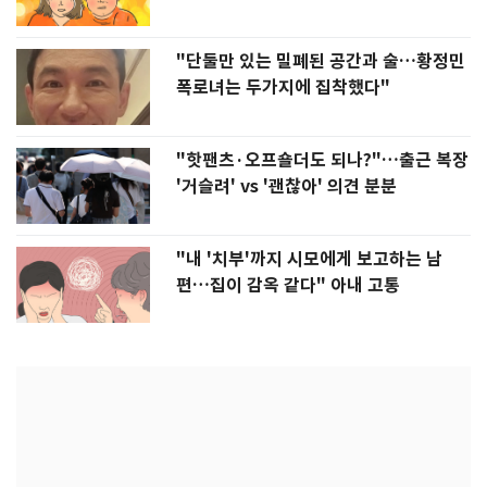
"단둘만 있는 밀폐된 공간과 술…황정민
폭로녀는 두가지에 집착했다"
"핫팬츠·오프숄더도 되나?"…출근 복장
'거슬려' vs '괜찮아' 의견 분분
"내 '치부'까지 시모에게 보고하는 남
편…집이 감옥 같다" 아내 고통