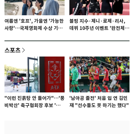
여름엔 '호프', 가을엔 '가능한
블핑 지수·제니·로제·리사,
사랑'…국제영화제 수상 기대
데뷔 10주년 이벤트 '완전체'
감 [N이슈]
참석 확정…기대감 UP
스포츠
"이런 진흙탕 안 들어가"…'풍
'남아공 졸전' 처음 입 연 김민
비박산' 축구협회장 후보 '실
재 "선수들도 못 하기는 했다"
종'