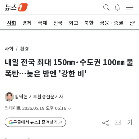
치
사회
경제
국제
전국
외교
북한
금융ㆍ증권
산업
사회
환경
내일 전국 최대 150㎜·수도권 100㎜ 물
폭탄…늦은 밤엔 '강한 비'
황덕현 기후환경전문기자
업데이트 2026.05.19 오후 06:16
가
구글에서 뉴스1 즐겨찾기