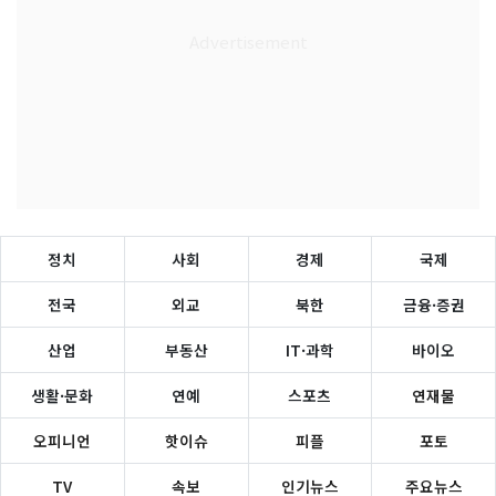
정치
사회
경제
국제
전국
외교
북한
금융·증권
산업
부동산
IT·과학
바이오
생활·문화
연예
스포츠
연재물
오피니언
핫이슈
피플
포토
TV
속보
인기뉴스
주요뉴스