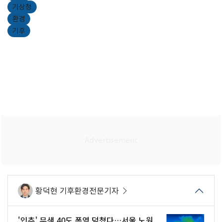
기상청
환경
기후
황덕현 기후환경전문기자
'입추' 무색 40도 폭염 덮쳤다…서울 노원