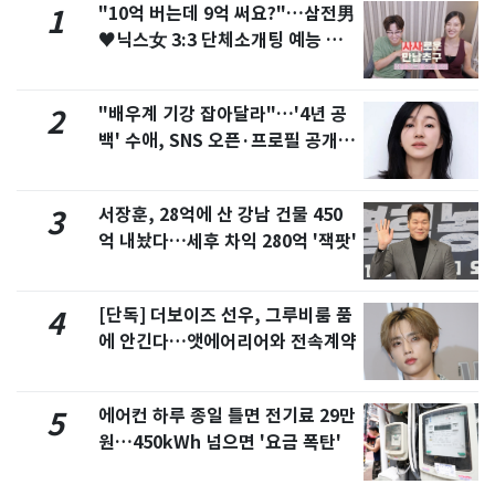
"10억 버는데 9억 써요?"…삼전男
1
♥닉스女 3:3 단체소개팅 예능 화
제
"배우계 기강 잡아달라"…'4년 공
2
백' 수애, SNS 오픈·프로필 공개
화제
서장훈, 28억에 산 강남 건물 450
3
억 내놨다…세후 차익 280억 '잭팟'
[단독] 더보이즈 선우, 그루비룸 품
4
에 안긴다…앳에어리어와 전속계약
에어컨 하루 종일 틀면 전기료 29만
5
원…450kWh 넘으면 '요금 폭탄'