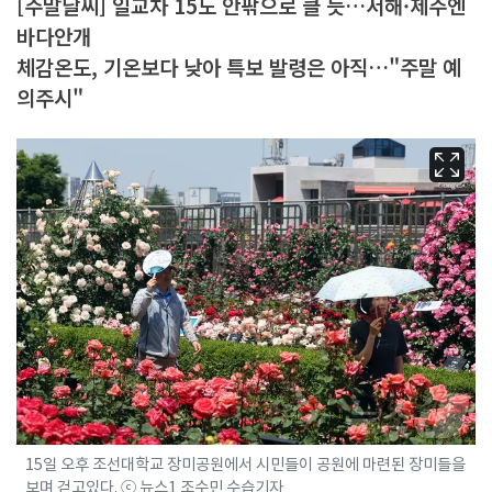
[주말날씨] 일교차 15도 안팎으로 클 듯…서해·제주엔
바다안개
체감온도, 기온보다 낮아 특보 발령은 아직…"주말 예
의주시"
15일 오후 조선대학교 장미공원에서 시민들이 공원에 마련된 장미들을
보며 걷고있다. ⓒ 뉴스1 조수민 수습기자