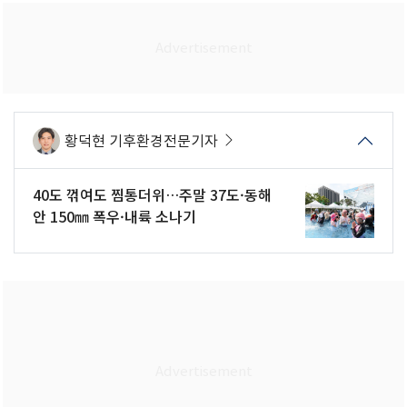
황덕현 기후환경전문기자
40도 꺾여도 찜통더위…주말 37도·동해
안 150㎜ 폭우·내륙 소나기