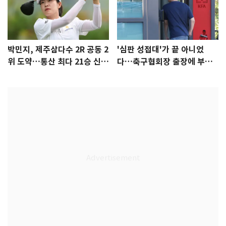
박민지, 제주삼다수 2R 공동 2
'심판 성접대'가 끝 아니었
위 도약…통산 최다 21승 신기
다…축구협회장 출장에 부인
록 도전
3회 동반 '펑펑'