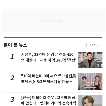
많이 본 뉴스
1
/
2
서장훈, 28억에 산 강남 건물 450
1
억 내놨다…세후 차익 280억 '잭팟'
"10억 버는데 9억 써요?"…삼전男
2
♥닉스女 3:3 단체소개팅 예능 화
제
[단독] 더보이즈 선우, 그루비룸 품
3
에 안긴다…앳에어리어와 전속계약