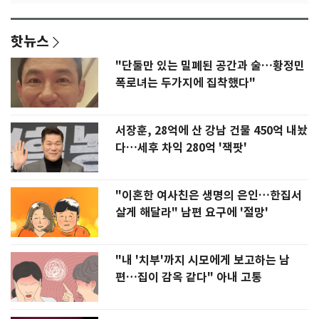
핫뉴스
"단둘만 있는 밀폐된 공간과 술…황정민
폭로녀는 두가지에 집착했다"
서장훈, 28억에 산 강남 건물 450억 내놨
다…세후 차익 280억 '잭팟'
"이혼한 여사친은 생명의 은인…한집서
살게 해달라" 남편 요구에 '절망'
"내 '치부'까지 시모에게 보고하는 남
편…집이 감옥 같다" 아내 고통