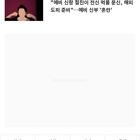
"예비 신랑 절친이 전신 먹물 문신, 해외
도피 준비"…예비 신부 '혼란'