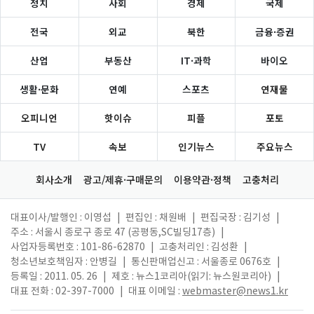
정치
사회
경제
국제
전국
외교
북한
금융·증권
산업
부동산
IT·과학
바이오
생활·문화
연예
스포츠
연재물
오피니언
핫이슈
피플
포토
TV
속보
인기뉴스
주요뉴스
회사소개
광고/제휴·구매문의
이용약관·정책
고충처리
대표이사/발행인 : 이영섭
|
편집인 : 채원배
|
편집국장 : 김기성
|
주소 : 서울시 종로구 종로 47 (공평동,SC빌딩17층)
|
사업자등록번호 : 101-86-62870
|
고충처리인 : 김성환
|
청소년보호책임자 : 안병길
|
통신판매업신고 : 서울종로 0676호
|
등록일 : 2011. 05. 26
|
제호 : 뉴스1코리아(읽기: 뉴스원코리아)
|
대표 전화 : 02-397-7000
|
대표 이메일 :
webmaster@news1.kr