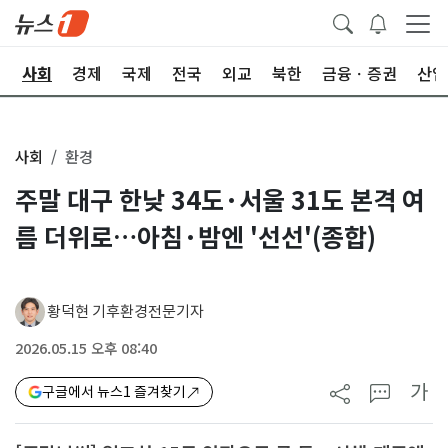
치
사회
경제
국제
전국
외교
북한
금융ㆍ증권
산업
사회
환경
주말 대구 한낮 34도·서울 31도 본격 여
름 더위로…아침·밤엔 '선선'(종합)
황덕현 기후환경전문기자
2026.05.15 오후 08:40
가
구글에서 뉴스1 즐겨찾기