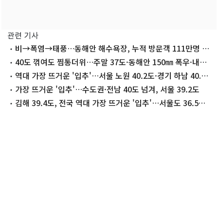
관련 기사
비→폭염→태풍…동해안 해수욕장, 누적 방문객 111만명 줄
었다
40도 꺾여도 찜통더위…주말 37도·동해안 150㎜ 폭우·내륙
소나기
역대 가장 뜨거운 '입추'…서울 노원 40.2도·경기 하남 40.8
도(종합)
가장 뜨거운 '입추'…수도권·전남 40도 넘겨, 서울 39.2도
김해 39.4도, 전국 역대 가장 뜨거운 '입추'…서울도 36.5도
신기록