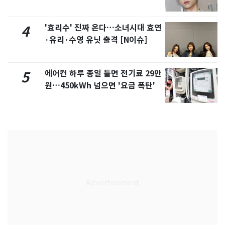
'효리수' 진짜 온다…소녀시대 효연
4
·유리·수영 유닛 출격 [N이슈]
에어컨 하루 종일 틀면 전기료 29만
5
원…450kWh 넘으면 '요금 폭탄'