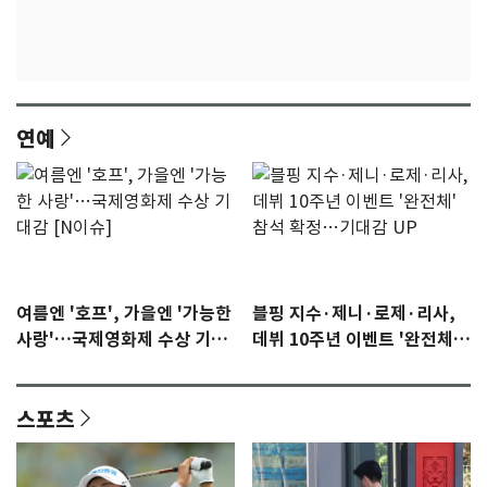
연예
여름엔 '호프', 가을엔 '가능한
블핑 지수·제니·로제·리사,
사랑'…국제영화제 수상 기대
데뷔 10주년 이벤트 '완전체'
감 [N이슈]
참석 확정…기대감 UP
스포츠